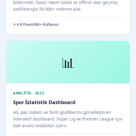
bildirimler, favori takım takibi ve offline skor geçmişi
özellikleriyle 50.000+ indirme aldı.
⭐ 4.8 Puan
50K+ Kullanıcı
📊
ANALITIK · 2023
Spor İstatistik Dashboard
xG, pas isabeti ve form grafiklerini görselleştiren
interaktif dashboard. Süper Lig ve Premier League için
özel analiz modülleri içerir.