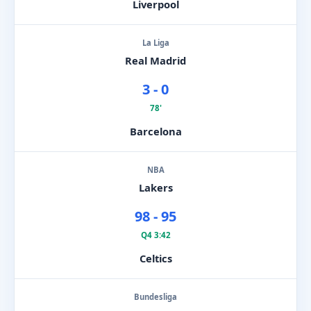
Liverpool
La Liga
Real Madrid
3 - 0
78'
Barcelona
NBA
Lakers
98 - 95
Q4 3:42
Celtics
Bundesliga