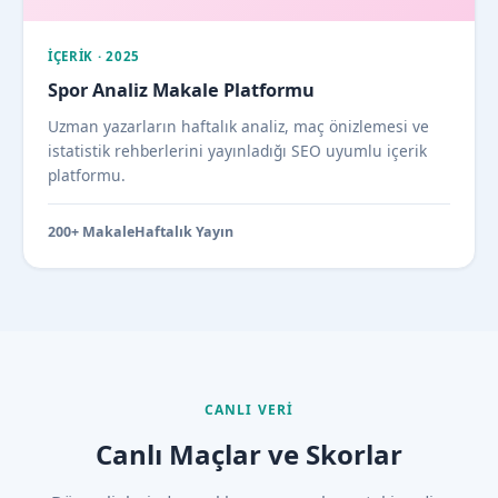
İÇERIK · 2025
Spor Analiz Makale Platformu
Uzman yazarların haftalık analiz, maç önizlemesi ve
istatistik rehberlerini yayınladığı SEO uyumlu içerik
platformu.
200+ Makale
Haftalık Yayın
CANLI VERI
Canlı Maçlar ve Skorlar