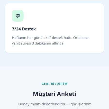
💬
7/24 Destek
Haftanın her günü aktif destek hattı. Ortalama
yanıt süresi 3 dakikanın altında.
GERI BILDIRIM
Müşteri Anketi
Deneyiminizi değerlendirin — görüşleriniz