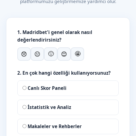
platformumuzu geliştirmemize yardımcı olur.
1. Madridbet'i genel olarak nasıl
değerlendirirsiniz?
🙂
🤩
😞
😐
😊
2. En çok hangi özelliği kullanıyorsunuz?
Canlı Skor Paneli
İstatistik ve Analiz
Makaleler ve Rehberler