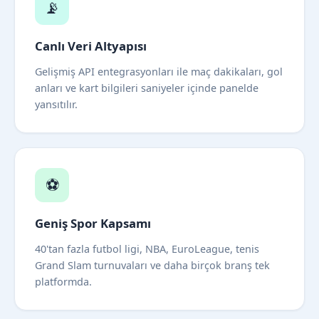
📡
Canlı Veri Altyapısı
Gelişmiş API entegrasyonları ile maç dakikaları, gol
anları ve kart bilgileri saniyeler içinde panelde
yansıtılır.
⚽
Geniş Spor Kapsamı
40'tan fazla futbol ligi, NBA, EuroLeague, tenis
Grand Slam turnuvaları ve daha birçok branş tek
platformda.