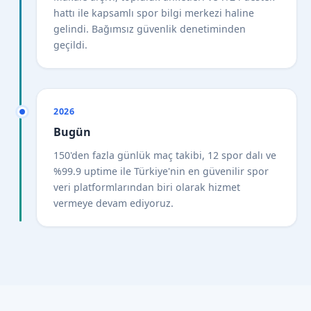
hattı ile kapsamlı spor bilgi merkezi haline
gelindi. Bağımsız güvenlik denetiminden
geçildi.
2026
Bugün
150'den fazla günlük maç takibi, 12 spor dalı ve
%99.9 uptime ile Türkiye'nin en güvenilir spor
veri platformlarından biri olarak hizmet
vermeye devam ediyoruz.