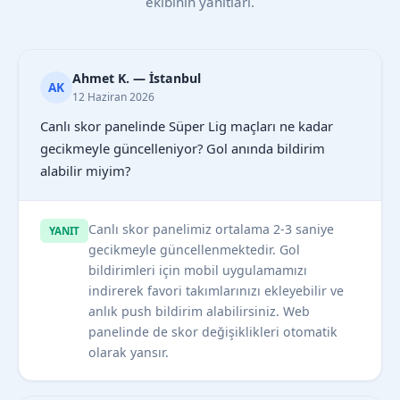
ekibinin yanıtları.
Ahmet K. — İstanbul
AK
12 Haziran 2026
Canlı skor panelinde Süper Lig maçları ne kadar
gecikmeyle güncelleniyor? Gol anında bildirim
alabilir miyim?
Canlı skor panelimiz ortalama 2-3 saniye
YANIT
gecikmeyle güncellenmektedir. Gol
bildirimleri için mobil uygulamamızı
indirerek favori takımlarınızı ekleyebilir ve
anlık push bildirim alabilirsiniz. Web
panelinde de skor değişiklikleri otomatik
olarak yansır.