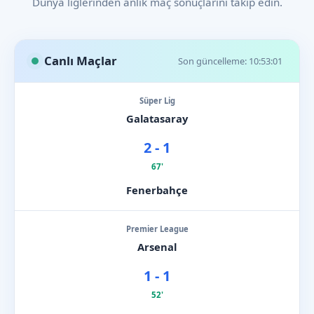
Dünya liglerinden anlık maç sonuçlarını takip edin.
Canlı Maçlar
Son güncelleme: 10:53:01
Süper Lig
Galatasaray
2 - 1
67'
Fenerbahçe
Premier League
Arsenal
1 - 1
52'