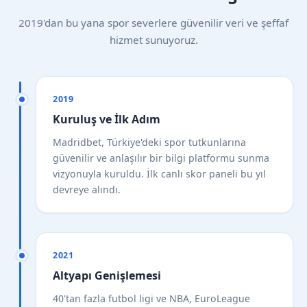
2019'dan bu yana spor severlere güvenilir veri ve şeffaf
hizmet sunuyoruz.
2019
Kuruluş ve İlk Adım
Madridbet, Türkiye'deki spor tutkunlarına
güvenilir ve anlaşılır bir bilgi platformu sunma
vizyonuyla kuruldu. İlk canlı skor paneli bu yıl
devreye alındı.
2021
Altyapı Genişlemesi
40'tan fazla futbol ligi ve NBA, EuroLeague