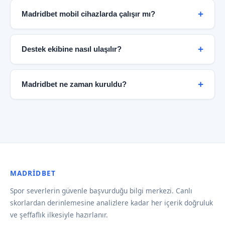
edilebilir.
gizliliği standartlarına uygun altyapı kullanarak
Madridbet mobil cihazlarda çalışır mı?
kullanıcı bilgilerini korur. Kişisel veriler üçüncü
taraflarla paylaşılmaz ve tüm aktarımlar SSL şifreleme
Evet. Madridbet tamamen responsive tasarıma
ile güvence altına alınır.
sahiptir ve tüm modern mobil tarayıcılarda sorunsuz
Destek ekibine nasıl ulaşılır?
çalışır. iOS ve Android cihazlarda premium deneyim
sunulmaktadır.
Madridbet 7/24 destek hattı haftanın her günü
aktiftir. Canlı destek, e-posta ve sosyal medya
Madridbet ne zaman kuruldu?
kanalları üzerinden ekibe ulaşabilirsiniz. Ortalama
yanıt süresi 3 dakikanın altındadır.
Madridbet 2019 yılında kurulmuş olup, o günden bu
yana spor severlere güvenilir veri ve şeffaf hizmet
sunmaktadır. Kuruluş hikayemiz hakkında daha fazla
bilgi için Kuruluş bölümüne göz atabilirsiniz.
MADRIDBET
Spor severlerin güvenle başvurduğu bilgi merkezi. Canlı
skorlardan derinlemesine analizlere kadar her içerik doğruluk
ve şeffaflık ilkesiyle hazırlanır.