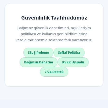
Güvenilirlik Taahhüdümüz
Bağımsız güvenlik denetimleri, açık iletişim
politikası ve kullanıcı geri bildirimlerine
verdiğimiz önemle sektörde fark yaratıyoruz.
SSL Şifreleme
Şeffaf Politika
Bağımsız Denetim
KVKK Uyumlu
7/24 Destek