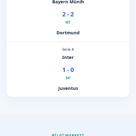
Bayern Münih
2 - 2
HT
Dortmund
Serie A
Inter
1 - 0
34'
Juventus
BILGI MERKEZI