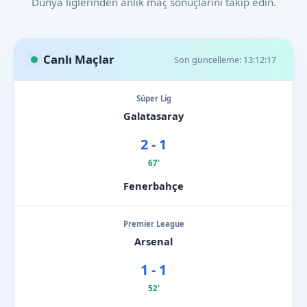
Dünya liglerinden anlık maç sonuçlarını takip edin.
Canlı Maçlar
Son güncelleme: 13:12:17
Süper Lig
Galatasaray
2 - 1
67'
Fenerbahçe
Premier League
Arsenal
1 - 1
52'