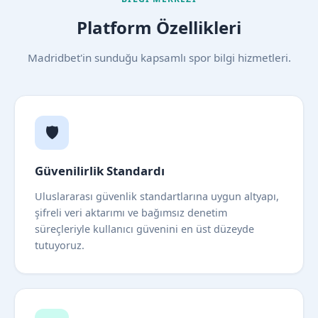
Platform Özellikleri
Madridbet'in sunduğu kapsamlı spor bilgi hizmetleri.
🛡️
Güvenilirlik Standardı
Uluslararası güvenlik standartlarına uygun altyapı,
şifreli veri aktarımı ve bağımsız denetim
süreçleriyle kullanıcı güvenini en üst düzeyde
tutuyoruz.