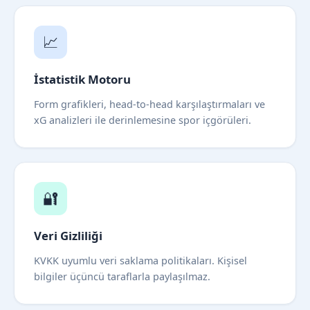
📈
İstatistik Motoru
Form grafikleri, head-to-head karşılaştırmaları ve
xG analizleri ile derinlemesine spor içgörüleri.
🔐
Veri Gizliliği
KVKK uyumlu veri saklama politikaları. Kişisel
bilgiler üçüncü taraflarla paylaşılmaz.