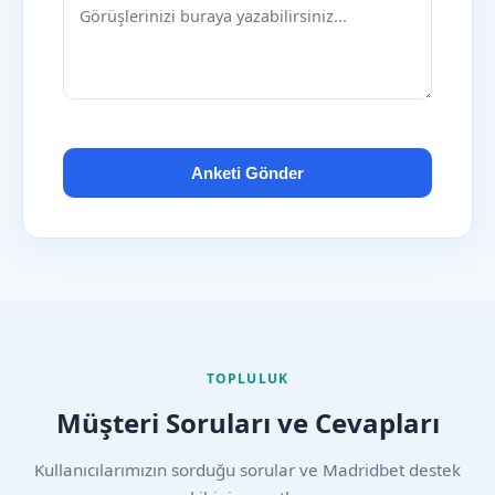
Anketi Gönder
TOPLULUK
Müşteri Soruları ve Cevapları
Kullanıcılarımızın sorduğu sorular ve Madridbet destek