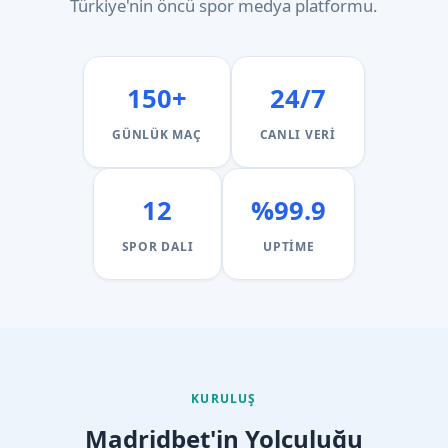
Türkiye'nin öncü spor medya platformu.
150+
24/7
GÜNLÜK MAÇ
CANLI VERI
12
%99.9
SPOR DALI
UPTIME
KURULUŞ
Madridbet'in Yolculuğu