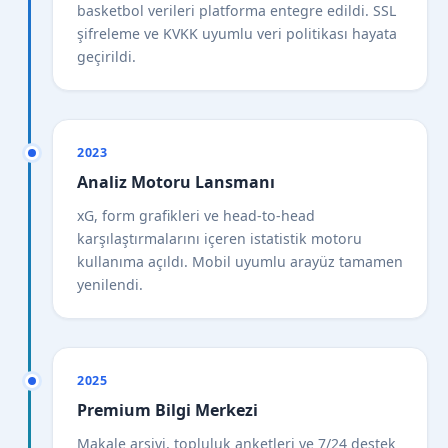
basketbol verileri platforma entegre edildi. SSL
şifreleme ve KVKK uyumlu veri politikası hayata
geçirildi.
2023
Analiz Motoru Lansmanı
xG, form grafikleri ve head-to-head
karşılaştırmalarını içeren istatistik motoru
kullanıma açıldı. Mobil uyumlu arayüz tamamen
yenilendi.
2025
Premium Bilgi Merkezi
Makale arşivi, topluluk anketleri ve 7/24 destek