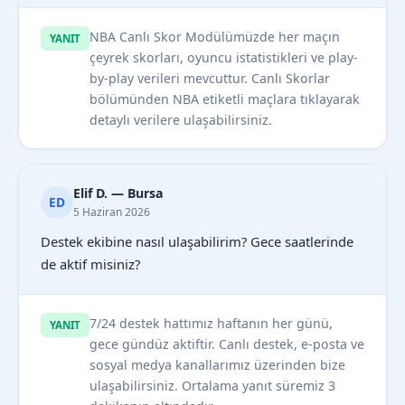
NBA Canlı Skor Modülümüzde her maçın
YANIT
çeyrek skorları, oyuncu istatistikleri ve play-
by-play verileri mevcuttur. Canlı Skorlar
bölümünden NBA etiketli maçlara tıklayarak
detaylı verilere ulaşabilirsiniz.
Elif D. — Bursa
ED
5 Haziran 2026
Destek ekibine nasıl ulaşabilirim? Gece saatlerinde
de aktif misiniz?
7/24 destek hattımız haftanın her günü,
YANIT
gece gündüz aktiftir. Canlı destek, e-posta ve
sosyal medya kanallarımız üzerinden bize
ulaşabilirsiniz. Ortalama yanıt süremiz 3