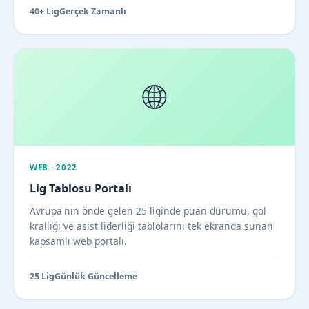
40+ Lig
Gerçek Zamanlı
🌐
WEB · 2022
Lig Tablosu Portalı
Avrupa'nın önde gelen 25 liginde puan durumu, gol
krallığı ve asist liderliği tablolarını tek ekranda sunan
kapsamlı web portalı.
25 Lig
Günlük Güncelleme