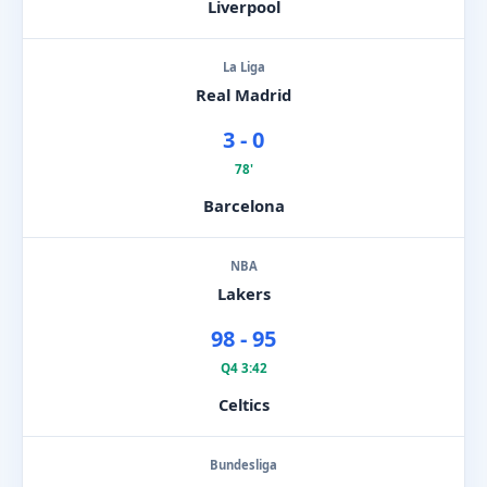
Liverpool
La Liga
Real Madrid
3 - 0
78'
Barcelona
NBA
Lakers
98 - 95
Q4 3:42
Celtics
Bundesliga