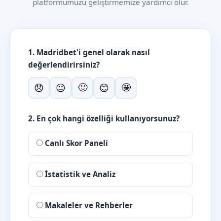
platformumuzu geliştirmemize yardımcı olur.
1. Madridbet'i genel olarak nasıl
değerlendirirsiniz?
🙂
🤩
😞
😐
😊
2. En çok hangi özelliği kullanıyorsunuz?
Canlı Skor Paneli
İstatistik ve Analiz
Makaleler ve Rehberler