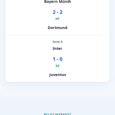
Bayern Münih
2 - 2
HT
Dortmund
Serie A
Inter
1 - 0
34'
Juventus
BILGI MERKEZI