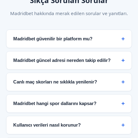
Sıkça Sorulan Sorular
Madridbet hakkında merak edilen sorular ve yanıtları.
Madridbet güvenilir bir platform mu?
Evet. Madridbet, şifreli bağlantı altyapısı, şeffaf
bilgilendirme politikası ve kullanıcı odaklı hizmet
Madridbet güncel adresi nereden takip edilir?
anlayışıyla güvenilir bir spor bilgi merkezi olarak
hizmet vermektedir. Bağımsız güvenlik denetimleri ve
Güncel erişim bilgileri doğrudan resmi Madridbet
KVKK uyumlu veri politikaları platformun
sayfası üzerinden paylaşılmaktadır. Bu sayfa düzenli
Canlı maç skorları ne sıklıkla yenilenir?
güvenilirliğini destekler.
olarak güncellenir ve en doğru bilgiye buradan
ulaşabilirsiniz.
Canlı skor paneli maç dakikalarına göre anlık olarak
güncellenir. Futbol karşılaşmalarında gol, kart ve
Madridbet hangi spor dallarını kapsar?
oyuncu değişikliği bilgileri saniyeler içinde yansıtılır.
Basketbol maçlarında çeyrek skorları gerçek zamanlı
Futbol, basketbol, tenis, voleybol, buz hokeyi ve
takip edilebilir.
daha birçok branş Madridbet kapsamında yer
Kullanıcı verileri nasıl korunur?
almaktadır. 40'tan fazla futbol ligi ve uluslararası
basketbol organizasyonları platformda takip
Platform, modern güvenlik protokolleri ve veri