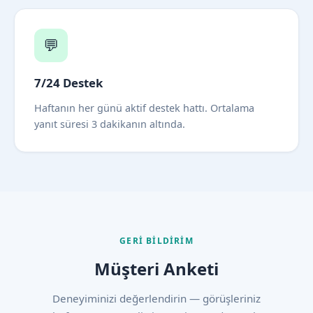
💬
7/24 Destek
Haftanın her günü aktif destek hattı. Ortalama
yanıt süresi 3 dakikanın altında.
GERI BILDIRIM
Müşteri Anketi
Deneyiminizi değerlendirin — görüşleriniz