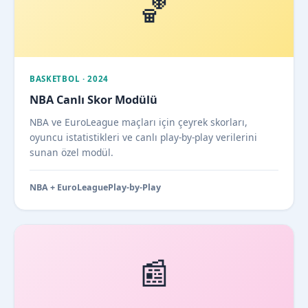
🏀
BASKETBOL · 2024
NBA Canlı Skor Modülü
NBA ve EuroLeague maçları için çeyrek skorları,
oyuncu istatistikleri ve canlı play-by-play verilerini
sunan özel modül.
NBA + EuroLeague
Play-by-Play
📰