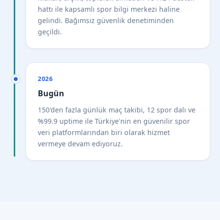
hattı ile kapsamlı spor bilgi merkezi haline
gelindi. Bağımsız güvenlik denetiminden
geçildi.
2026
Bugün
150'den fazla günlük maç takibi, 12 spor dalı ve
%99.9 uptime ile Türkiye'nin en güvenilir spor
veri platformlarından biri olarak hizmet
vermeye devam ediyoruz.