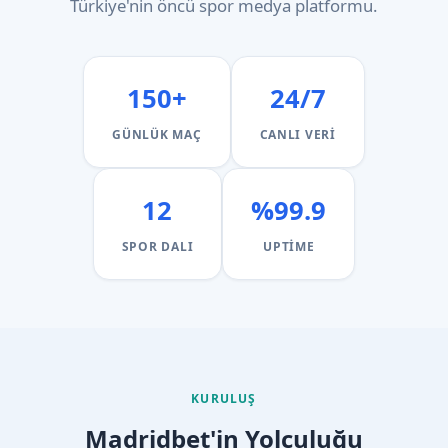
Türkiye'nin öncü spor medya platformu.
150+
24/7
GÜNLÜK MAÇ
CANLI VERI
12
%99.9
SPOR DALI
UPTIME
KURULUŞ
Madridbet'in Yolculuğu