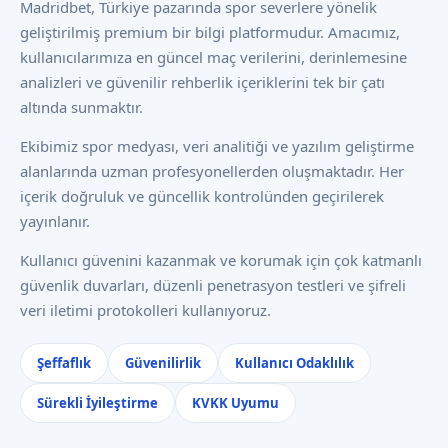
Madridbet, Türkiye pazarında spor severlere yönelik
geliştirilmiş premium bir bilgi platformudur. Amacımız,
kullanıcılarımıza en güncel maç verilerini, derinlemesine
analizleri ve güvenilir rehberlik içeriklerini tek bir çatı
altında sunmaktır.
Ekibimiz spor medyası, veri analitiği ve yazılım geliştirme
alanlarında uzman profesyonellerden oluşmaktadır. Her
içerik doğruluk ve güncellik kontrolünden geçirilerek
yayınlanır.
Kullanıcı güvenini kazanmak ve korumak için çok katmanlı
güvenlik duvarları, düzenli penetrasyon testleri ve şifreli
veri iletimi protokolleri kullanıyoruz.
Şeffaflık
Güvenilirlik
Kullanıcı Odaklılık
Sürekli İyileştirme
KVKK Uyumu