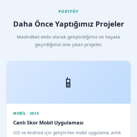
PORTFÖY
Daha Önce Yaptığımız Projeler
Madridbet ekibi olarak geliştirdiğimiz ve hayata
geçirdiğimiz öne çıkan projeler.
📱
MOBIL · 2024
Canlı Skor Mobil Uygulaması
iOS ve Android için geliştirilen mobil uygulama; anlık