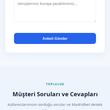
Anketi Gönder
TOPLULUK
Müşteri Soruları ve Cevapları
Kullanıcılarımızın sorduğu sorular ve Madridbet destek