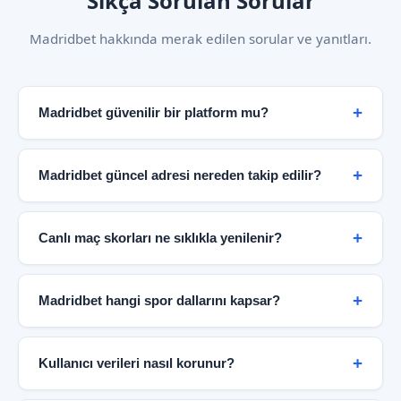
Sıkça Sorulan Sorular
Madridbet hakkında merak edilen sorular ve yanıtları.
Madridbet güvenilir bir platform mu?
Evet. Madridbet, şifreli bağlantı altyapısı, şeffaf
bilgilendirme politikası ve kullanıcı odaklı hizmet
Madridbet güncel adresi nereden takip edilir?
anlayışıyla güvenilir bir spor bilgi merkezi olarak
hizmet vermektedir. Bağımsız güvenlik denetimleri ve
Güncel erişim bilgileri doğrudan resmi Madridbet
KVKK uyumlu veri politikaları platformun
sayfası üzerinden paylaşılmaktadır. Bu sayfa düzenli
Canlı maç skorları ne sıklıkla yenilenir?
güvenilirliğini destekler.
olarak güncellenir ve en doğru bilgiye buradan
ulaşabilirsiniz.
Canlı skor paneli maç dakikalarına göre anlık olarak
güncellenir. Futbol karşılaşmalarında gol, kart ve
Madridbet hangi spor dallarını kapsar?
oyuncu değişikliği bilgileri saniyeler içinde yansıtılır.
Basketbol maçlarında çeyrek skorları gerçek zamanlı
Futbol, basketbol, tenis, voleybol, buz hokeyi ve
takip edilebilir.
daha birçok branş Madridbet kapsamında yer
Kullanıcı verileri nasıl korunur?
almaktadır. 40'tan fazla futbol ligi ve uluslararası
basketbol organizasyonları platformda takip
Platform, modern güvenlik protokolleri ve veri