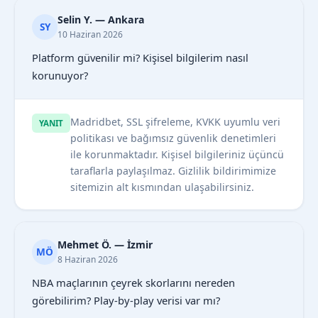
Selin Y. — Ankara
SY
10 Haziran 2026
Platform güvenilir mi? Kişisel bilgilerim nasıl
korunuyor?
Madridbet, SSL şifreleme, KVKK uyumlu veri
YANIT
politikası ve bağımsız güvenlik denetimleri
ile korunmaktadır. Kişisel bilgileriniz üçüncü
taraflarla paylaşılmaz. Gizlilik bildirimimize
sitemizin alt kısmından ulaşabilirsiniz.
Mehmet Ö. — İzmir
MÖ
8 Haziran 2026
NBA maçlarının çeyrek skorlarını nereden
görebilirim? Play-by-play verisi var mı?