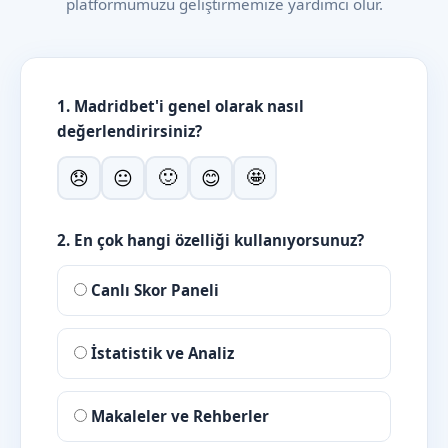
platformumuzu geliştirmemize yardımcı olur.
1. Madridbet'i genel olarak nasıl
değerlendirirsiniz?
🙂
🤩
😞
😐
😊
2. En çok hangi özelliği kullanıyorsunuz?
Canlı Skor Paneli
İstatistik ve Analiz
Makaleler ve Rehberler