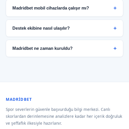
edilebilir.
gizliliği standartlarına uygun altyapı kullanarak
Madridbet mobil cihazlarda çalışır mı?
kullanıcı bilgilerini korur. Kişisel veriler üçüncü
taraflarla paylaşılmaz ve tüm aktarımlar SSL şifreleme
Evet. Madridbet tamamen responsive tasarıma
ile güvence altına alınır.
sahiptir ve tüm modern mobil tarayıcılarda sorunsuz
Destek ekibine nasıl ulaşılır?
çalışır. iOS ve Android cihazlarda premium deneyim
sunulmaktadır.
Madridbet 7/24 destek hattı haftanın her günü
aktiftir. Canlı destek, e-posta ve sosyal medya
Madridbet ne zaman kuruldu?
kanalları üzerinden ekibe ulaşabilirsiniz. Ortalama
yanıt süresi 3 dakikanın altındadır.
Madridbet 2019 yılında kurulmuş olup, o günden bu
yana spor severlere güvenilir veri ve şeffaf hizmet
sunmaktadır. Kuruluş hikayemiz hakkında daha fazla
bilgi için Kuruluş bölümüne göz atabilirsiniz.
MADRIDBET
Spor severlerin güvenle başvurduğu bilgi merkezi. Canlı
skorlardan derinlemesine analizlere kadar her içerik doğruluk
ve şeffaflık ilkesiyle hazırlanır.