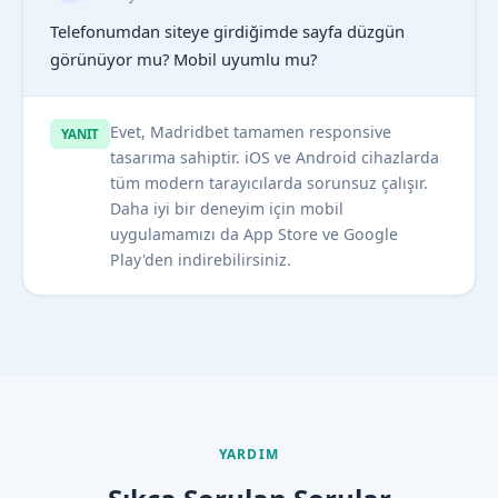
Telefonumdan siteye girdiğimde sayfa düzgün
görünüyor mu? Mobil uyumlu mu?
Evet, Madridbet tamamen responsive
YANIT
tasarıma sahiptir. iOS ve Android cihazlarda
tüm modern tarayıcılarda sorunsuz çalışır.
Daha iyi bir deneyim için mobil
uygulamamızı da App Store ve Google
Play'den indirebilirsiniz.
YARDIM