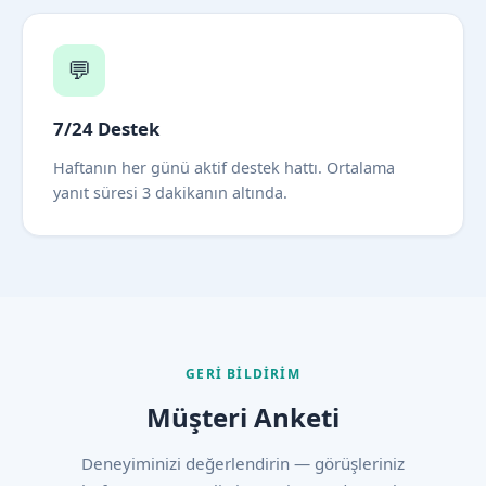
💬
7/24 Destek
Haftanın her günü aktif destek hattı. Ortalama
yanıt süresi 3 dakikanın altında.
GERI BILDIRIM
Müşteri Anketi
Deneyiminizi değerlendirin — görüşleriniz