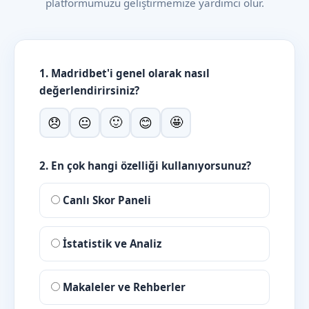
platformumuzu geliştirmemize yardımcı olur.
1. Madridbet'i genel olarak nasıl
değerlendirirsiniz?
🙂
🤩
😞
😐
😊
2. En çok hangi özelliği kullanıyorsunuz?
Canlı Skor Paneli
İstatistik ve Analiz
Makaleler ve Rehberler