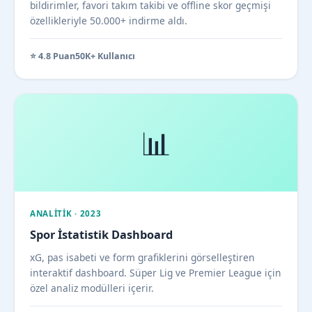
bildirimler, favori takım takibi ve offline skor geçmişi
özellikleriyle 50.000+ indirme aldı.
⭐ 4.8 Puan
50K+ Kullanıcı
📊
ANALITIK · 2023
Spor İstatistik Dashboard
xG, pas isabeti ve form grafiklerini görselleştiren
interaktif dashboard. Süper Lig ve Premier League için
özel analiz modülleri içerir.