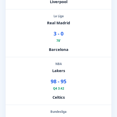
Liverpool
La Liga
Real Madrid
3 - 0
78'
Barcelona
NBA
Lakers
98 - 95
Q4 3:42
Celtics
Bundesliga