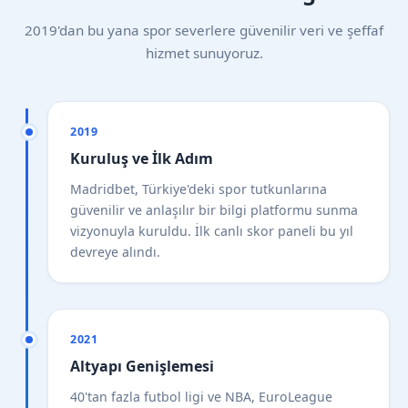
2019'dan bu yana spor severlere güvenilir veri ve şeffaf
hizmet sunuyoruz.
2019
Kuruluş ve İlk Adım
Madridbet, Türkiye'deki spor tutkunlarına
güvenilir ve anlaşılır bir bilgi platformu sunma
vizyonuyla kuruldu. İlk canlı skor paneli bu yıl
devreye alındı.
2021
Altyapı Genişlemesi
40'tan fazla futbol ligi ve NBA, EuroLeague