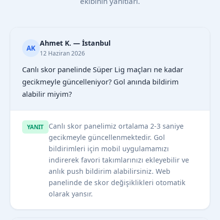
ekibinin yanıtları.
Ahmet K. — İstanbul
AK
12 Haziran 2026
Canlı skor panelinde Süper Lig maçları ne kadar
gecikmeyle güncelleniyor? Gol anında bildirim
alabilir miyim?
Canlı skor panelimiz ortalama 2-3 saniye
YANIT
gecikmeyle güncellenmektedir. Gol
bildirimleri için mobil uygulamamızı
indirerek favori takımlarınızı ekleyebilir ve
anlık push bildirim alabilirsiniz. Web
panelinde de skor değişiklikleri otomatik
olarak yansır.