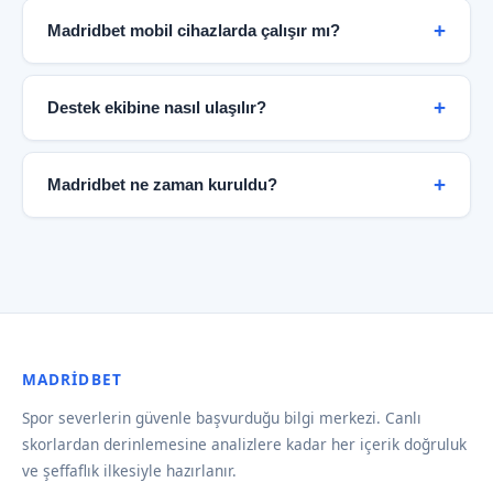
edilebilir.
gizliliği standartlarına uygun altyapı kullanarak
Madridbet mobil cihazlarda çalışır mı?
kullanıcı bilgilerini korur. Kişisel veriler üçüncü
taraflarla paylaşılmaz ve tüm aktarımlar SSL şifreleme
Evet. Madridbet tamamen responsive tasarıma
ile güvence altına alınır.
sahiptir ve tüm modern mobil tarayıcılarda sorunsuz
Destek ekibine nasıl ulaşılır?
çalışır. iOS ve Android cihazlarda premium deneyim
sunulmaktadır.
Madridbet 7/24 destek hattı haftanın her günü
aktiftir. Canlı destek, e-posta ve sosyal medya
Madridbet ne zaman kuruldu?
kanalları üzerinden ekibe ulaşabilirsiniz. Ortalama
yanıt süresi 3 dakikanın altındadır.
Madridbet 2019 yılında kurulmuş olup, o günden bu
yana spor severlere güvenilir veri ve şeffaf hizmet
sunmaktadır. Kuruluş hikayemiz hakkında daha fazla
bilgi için Kuruluş bölümüne göz atabilirsiniz.
MADRIDBET
Spor severlerin güvenle başvurduğu bilgi merkezi. Canlı
skorlardan derinlemesine analizlere kadar her içerik doğruluk
ve şeffaflık ilkesiyle hazırlanır.