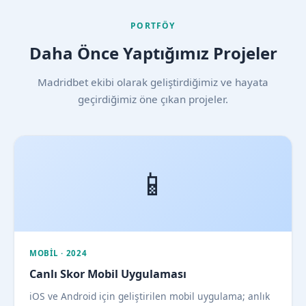
PORTFÖY
Daha Önce Yaptığımız Projeler
Madridbet ekibi olarak geliştirdiğimiz ve hayata
geçirdiğimiz öne çıkan projeler.
📱
MOBIL · 2024
Canlı Skor Mobil Uygulaması
iOS ve Android için geliştirilen mobil uygulama; anlık