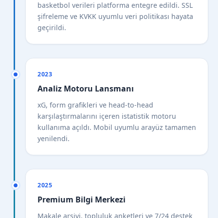
basketbol verileri platforma entegre edildi. SSL
şifreleme ve KVKK uyumlu veri politikası hayata
geçirildi.
2023
Analiz Motoru Lansmanı
xG, form grafikleri ve head-to-head
karşılaştırmalarını içeren istatistik motoru
kullanıma açıldı. Mobil uyumlu arayüz tamamen
yenilendi.
2025
Premium Bilgi Merkezi
Makale arşivi, topluluk anketleri ve 7/24 destek