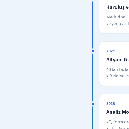
Kuruluş v
Madridbet, 
vizyonuyla k
2021
Altyapı G
40'tan fazl
şifreleme v
2023
Analiz M
xG, form gr
açıldı. Mob