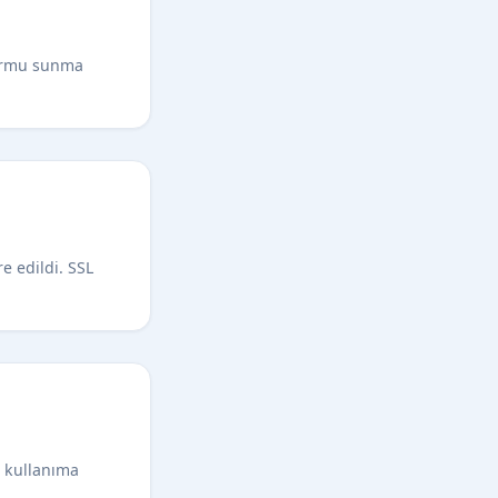
tformu sunma
e edildi. SSL
u kullanıma