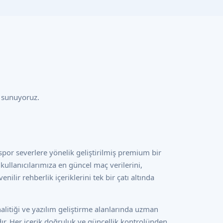
i sunuyoruz.
por severlere yönelik geliştirilmiş premium bir
kullanıcılarımıza en güncel maç verilerini,
nilir rehberlik içeriklerini tek bir çatı altında
alitiği ve yazılım geliştirme alanlarında uzman
r. Her içerik doğruluk ve güncellik kontrolünden