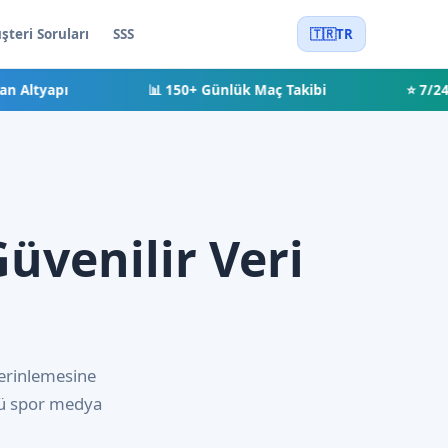
şteri Soruları
SSS
🇹🇷
TR
n Altyapı
📊 150+ Günlük Maç Takibi
⭐ 7/24 M
üvenilir Veri
derinlemesine
ncü spor medya