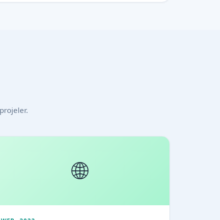
projeler.
🌐