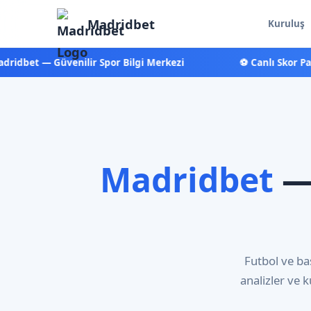
Madridbet
Kuruluş
idbet — Güvenilir Spor Bilgi Merkezi
⚽ Canlı Skor Pane
Madridbet
— 
Futbol ve ba
analizler ve 