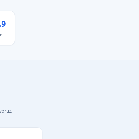
.9
E
yoruz.