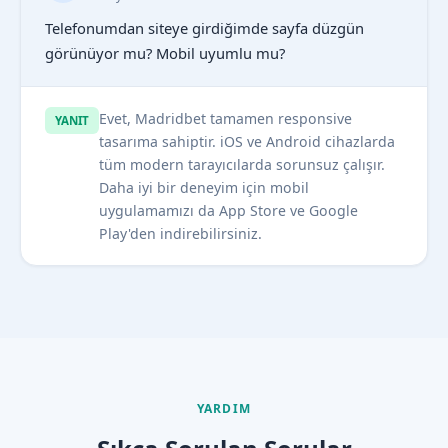
Telefonumdan siteye girdiğimde sayfa düzgün
görünüyor mu? Mobil uyumlu mu?
Evet, Madridbet tamamen responsive
YANIT
tasarıma sahiptir. iOS ve Android cihazlarda
tüm modern tarayıcılarda sorunsuz çalışır.
Daha iyi bir deneyim için mobil
uygulamamızı da App Store ve Google
Play'den indirebilirsiniz.
YARDIM