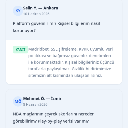
Selin Y. — Ankara
SY
10 Haziran 2026
Platform güvenilir mi? Kişisel bilgilerim nasıl
korunuyor?
Madridbet, SSL şifreleme, KVKK uyumlu veri
YANIT
politikası ve bağımsız güvenlik denetimleri
ile korunmaktadır. Kişisel bilgileriniz üçüncü
taraflarla paylaşılmaz. Gizlilik bildirimimize
sitemizin alt kısmından ulaşabilirsiniz.
Mehmet Ö. — İzmir
MÖ
8 Haziran 2026
NBA maçlarının çeyrek skorlarını nereden
görebilirim? Play-by-play verisi var mı?