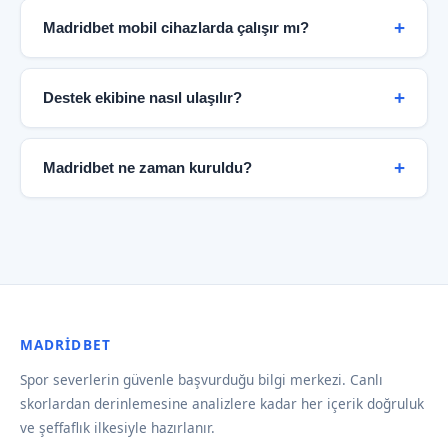
edilebilir.
gizliliği standartlarına uygun altyapı kullanarak
Madridbet mobil cihazlarda çalışır mı?
kullanıcı bilgilerini korur. Kişisel veriler üçüncü
taraflarla paylaşılmaz ve tüm aktarımlar SSL şifreleme
Evet. Madridbet tamamen responsive tasarıma
ile güvence altına alınır.
sahiptir ve tüm modern mobil tarayıcılarda sorunsuz
Destek ekibine nasıl ulaşılır?
çalışır. iOS ve Android cihazlarda premium deneyim
sunulmaktadır.
Madridbet 7/24 destek hattı haftanın her günü
aktiftir. Canlı destek, e-posta ve sosyal medya
Madridbet ne zaman kuruldu?
kanalları üzerinden ekibe ulaşabilirsiniz. Ortalama
yanıt süresi 3 dakikanın altındadır.
Madridbet 2019 yılında kurulmuş olup, o günden bu
yana spor severlere güvenilir veri ve şeffaf hizmet
sunmaktadır. Kuruluş hikayemiz hakkında daha fazla
bilgi için Kuruluş bölümüne göz atabilirsiniz.
MADRIDBET
Spor severlerin güvenle başvurduğu bilgi merkezi. Canlı
skorlardan derinlemesine analizlere kadar her içerik doğruluk
ve şeffaflık ilkesiyle hazırlanır.