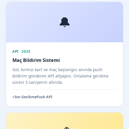
🔔
API · 2023
Maç Bildirim Sistemi
Gol, kırmızı kart ve maç başlangıcı anında push
bildirim gönderen API altyapısı. Ortalama gecikme
süresi 3 saniyenin altında.
<3sn Gecikme
Push API