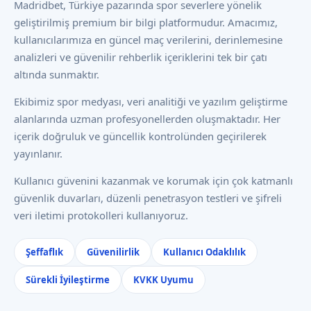
Madridbet, Türkiye pazarında spor severlere yönelik
geliştirilmiş premium bir bilgi platformudur. Amacımız,
kullanıcılarımıza en güncel maç verilerini, derinlemesine
analizleri ve güvenilir rehberlik içeriklerini tek bir çatı
altında sunmaktır.
Ekibimiz spor medyası, veri analitiği ve yazılım geliştirme
alanlarında uzman profesyonellerden oluşmaktadır. Her
içerik doğruluk ve güncellik kontrolünden geçirilerek
yayınlanır.
Kullanıcı güvenini kazanmak ve korumak için çok katmanlı
güvenlik duvarları, düzenli penetrasyon testleri ve şifreli
veri iletimi protokolleri kullanıyoruz.
Şeffaflık
Güvenilirlik
Kullanıcı Odaklılık
Sürekli İyileştirme
KVKK Uyumu