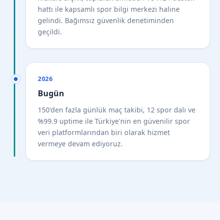
hattı ile kapsamlı spor bilgi merkezi haline
gelindi. Bağımsız güvenlik denetiminden
geçildi.
2026
Bugün
150'den fazla günlük maç takibi, 12 spor dalı ve
%99.9 uptime ile Türkiye'nin en güvenilir spor
veri platformlarından biri olarak hizmet
vermeye devam ediyoruz.