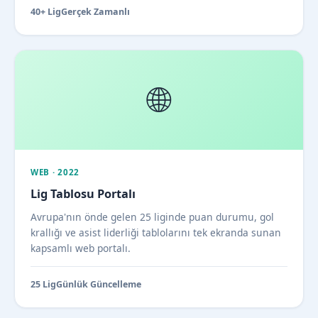
40+ Lig
Gerçek Zamanlı
🌐
WEB · 2022
Lig Tablosu Portalı
Avrupa'nın önde gelen 25 liginde puan durumu, gol
krallığı ve asist liderliği tablolarını tek ekranda sunan
kapsamlı web portalı.
25 Lig
Günlük Güncelleme