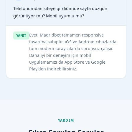
Telefonumdan siteye girdiğimde sayfa düzgün
görünüyor mu? Mobil uyumlu mu?
Evet, Madridbet tamamen responsive
YANIT
tasarıma sahiptir. iOS ve Android cihazlarda
tüm modern tarayıcılarda sorunsuz çalışır.
Daha iyi bir deneyim için mobil
uygulamamızı da App Store ve Google
Play'den indirebilirsiniz.
YARDIM