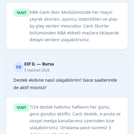
NBA Canlı Skor Modülümüzde her maçın
YANIT
çeyrek skorları, oyuncu istatistikleri ve play-
by-play verileri mevcuttur. Canlı Skorlar
bölümünden NBA etiketli maçlara tıklayarak
detaylı verilere ulaşabilirsiniz.
Elif D. — Bursa
ED
5 Haziran 2026
Destek ekibine nasıl ulaşabilirim? Gece saatlerinde
de aktif misiniz?
7/24 destek hattımız haftanın her günü,
YANIT
gece gündüz aktiftir. Canlı destek, e-posta ve
sosyal medya kanallarımız üzerinden bize
ulaşabilirsiniz. Ortalama yanıt süremiz 3