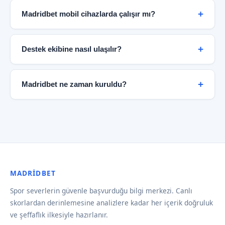
edilebilir.
gizliliği standartlarına uygun altyapı kullanarak
Madridbet mobil cihazlarda çalışır mı?
kullanıcı bilgilerini korur. Kişisel veriler üçüncü
taraflarla paylaşılmaz ve tüm aktarımlar SSL şifreleme
Evet. Madridbet tamamen responsive tasarıma
ile güvence altına alınır.
sahiptir ve tüm modern mobil tarayıcılarda sorunsuz
Destek ekibine nasıl ulaşılır?
çalışır. iOS ve Android cihazlarda premium deneyim
sunulmaktadır.
Madridbet 7/24 destek hattı haftanın her günü
aktiftir. Canlı destek, e-posta ve sosyal medya
Madridbet ne zaman kuruldu?
kanalları üzerinden ekibe ulaşabilirsiniz. Ortalama
yanıt süresi 3 dakikanın altındadır.
Madridbet 2019 yılında kurulmuş olup, o günden bu
yana spor severlere güvenilir veri ve şeffaf hizmet
sunmaktadır. Kuruluş hikayemiz hakkında daha fazla
bilgi için Kuruluş bölümüne göz atabilirsiniz.
MADRIDBET
Spor severlerin güvenle başvurduğu bilgi merkezi. Canlı
skorlardan derinlemesine analizlere kadar her içerik doğruluk
ve şeffaflık ilkesiyle hazırlanır.