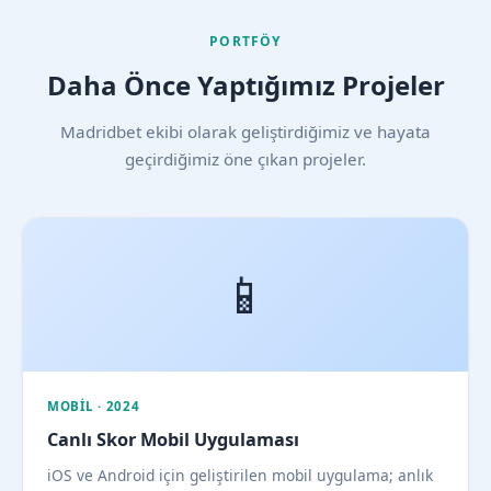
PORTFÖY
Daha Önce Yaptığımız Projeler
Madridbet ekibi olarak geliştirdiğimiz ve hayata
geçirdiğimiz öne çıkan projeler.
📱
MOBIL · 2024
Canlı Skor Mobil Uygulaması
iOS ve Android için geliştirilen mobil uygulama; anlık