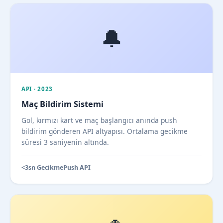
🔔
API · 2023
Maç Bildirim Sistemi
Gol, kırmızı kart ve maç başlangıcı anında push
bildirim gönderen API altyapısı. Ortalama gecikme
süresi 3 saniyenin altında.
<3sn Gecikme
Push API