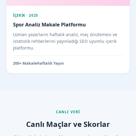
İÇERIK · 2025
Spor Analiz Makale Platformu
Uzman yazarların haftalık analiz, maç önizlemesi ve
istatistik rehberlerini yayınladığı SEO uyumlu içerik
platformu.
200+ Makale
Haftalık Yayın
CANLI VERI
Canlı Maçlar ve Skorlar