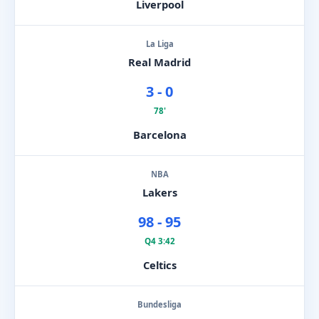
Liverpool
La Liga
Real Madrid
3 - 0
78'
Barcelona
NBA
Lakers
98 - 95
Q4 3:42
Celtics
Bundesliga