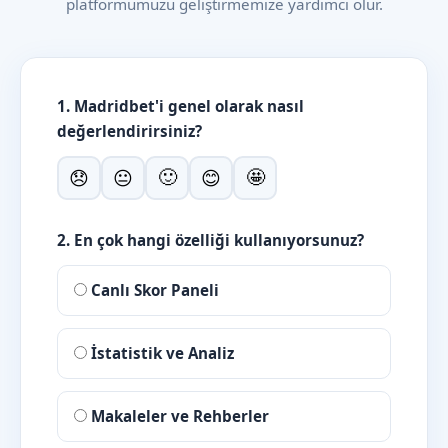
platformumuzu geliştirmemize yardımcı olur.
1. Madridbet'i genel olarak nasıl
değerlendirirsiniz?
🙂
🤩
😞
😐
😊
2. En çok hangi özelliği kullanıyorsunuz?
Canlı Skor Paneli
İstatistik ve Analiz
Makaleler ve Rehberler