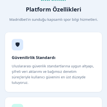
Platform Özellikleri
Madridbet'in sunduğu kapsamlı spor bilgi hizmetleri.
🛡️
Güvenilirlik Standardı
Uluslararası güvenlik standartlarına uygun altyapı,
şifreli veri aktarımı ve bağımsız denetim
süreçleriyle kullanıcı güvenini en üst düzeyde
tutuyoruz.