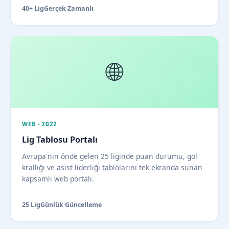
40+ Lig
Gerçek Zamanlı
🌐
WEB · 2022
Lig Tablosu Portalı
Avrupa'nın önde gelen 25 liginde puan durumu, gol
krallığı ve asist liderliği tablolarını tek ekranda sunan
kapsamlı web portalı.
25 Lig
Günlük Güncelleme