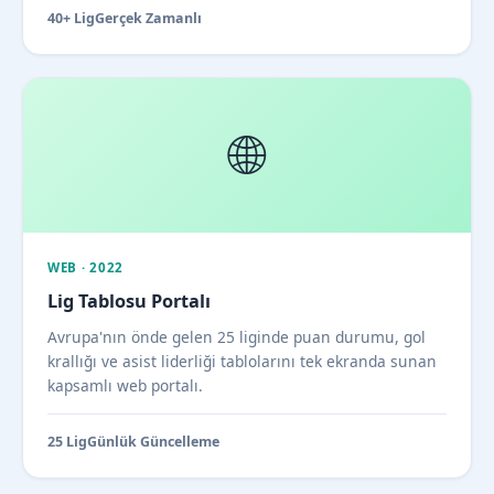
40+ Lig
Gerçek Zamanlı
🌐
WEB · 2022
Lig Tablosu Portalı
Avrupa'nın önde gelen 25 liginde puan durumu, gol
krallığı ve asist liderliği tablolarını tek ekranda sunan
kapsamlı web portalı.
25 Lig
Günlük Güncelleme