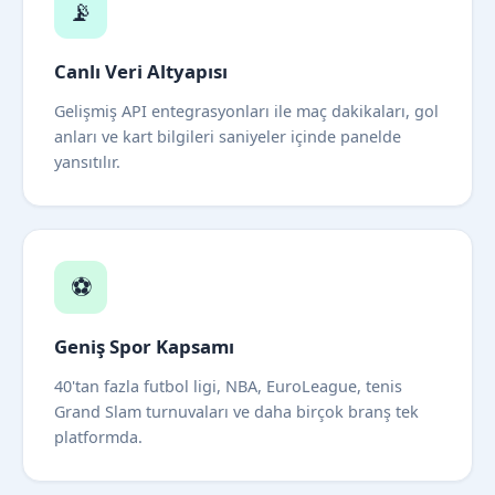
📡
Canlı Veri Altyapısı
Gelişmiş API entegrasyonları ile maç dakikaları, gol
anları ve kart bilgileri saniyeler içinde panelde
yansıtılır.
⚽
Geniş Spor Kapsamı
40'tan fazla futbol ligi, NBA, EuroLeague, tenis
Grand Slam turnuvaları ve daha birçok branş tek
platformda.