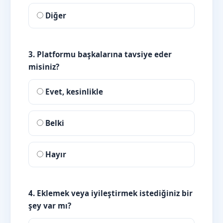
Diğer
3. Platformu başkalarına tavsiye eder
misiniz?
Evet, kesinlikle
Belki
Hayır
4. Eklemek veya iyileştirmek istediğiniz bir
şey var mı?