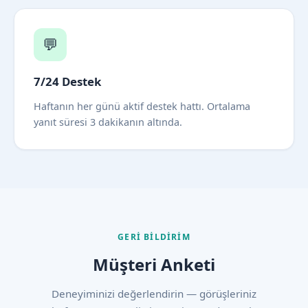
💬
7/24 Destek
Haftanın her günü aktif destek hattı. Ortalama
yanıt süresi 3 dakikanın altında.
GERI BILDIRIM
Müşteri Anketi
Deneyiminizi değerlendirin — görüşleriniz