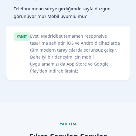
Telefonumdan siteye girdiğimde sayfa düzgün
görünüyor mu? Mobil uyumlu mu?
Evet, Madridbet tamamen responsive
YANIT
tasarıma sahiptir. iOS ve Android cihazlarda
tüm modern tarayıcılarda sorunsuz çalışır.
Daha iyi bir deneyim için mobil
uygulamamızı da App Store ve Google
Play'den indirebilirsiniz.
YARDIM