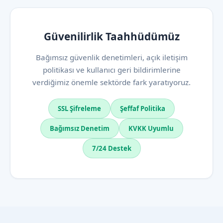
Güvenilirlik Taahhüdümüz
Bağımsız güvenlik denetimleri, açık iletişim
politikası ve kullanıcı geri bildirimlerine
verdiğimiz önemle sektörde fark yaratıyoruz.
SSL Şifreleme
Şeffaf Politika
Bağımsız Denetim
KVKK Uyumlu
7/24 Destek