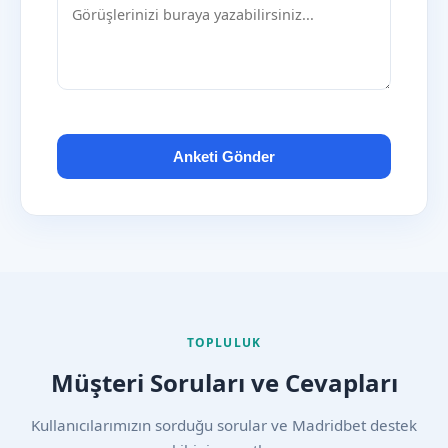
Anketi Gönder
TOPLULUK
Müşteri Soruları ve Cevapları
Kullanıcılarımızın sorduğu sorular ve Madridbet destek