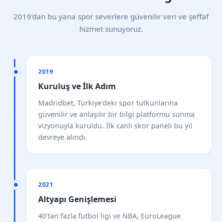
2019'dan bu yana spor severlere güvenilir veri ve şeffaf
hizmet sunuyoruz.
2019
Kuruluş ve İlk Adım
Madridbet, Türkiye'deki spor tutkunlarına
güvenilir ve anlaşılır bir bilgi platformu sunma
vizyonuyla kuruldu. İlk canlı skor paneli bu yıl
devreye alındı.
2021
Altyapı Genişlemesi
40'tan fazla futbol ligi ve NBA, EuroLeague