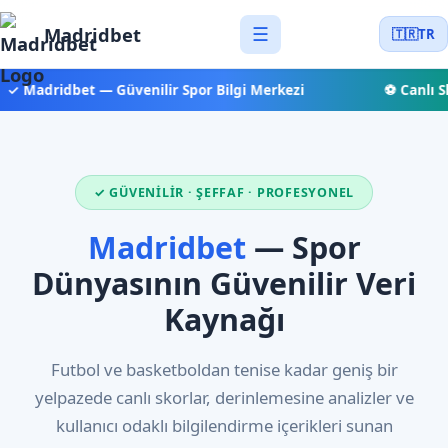
Madridbet
☰
🇹🇷
TR
✓ Madridbet — Güvenilir Spor Bilgi Merkezi
⚽ Canlı Sk
✓ GÜVENILIR · ŞEFFAF · PROFESYONEL
Madridbet
— Spor
Dünyasının Güvenilir Veri
Kaynağı
Futbol ve basketboldan tenise kadar geniş bir
yelpazede canlı skorlar, derinlemesine analizler ve
kullanıcı odaklı bilgilendirme içerikleri sunan