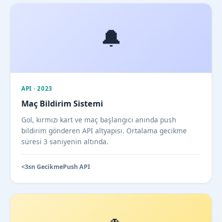
🔔
API · 2023
Maç Bildirim Sistemi
Gol, kırmızı kart ve maç başlangıcı anında push
bildirim gönderen API altyapısı. Ortalama gecikme
süresi 3 saniyenin altında.
<3sn Gecikme
Push API