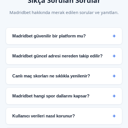
Sıkça Sorulan Sorular
Madridbet hakkında merak edilen sorular ve yanıtları.
Madridbet güvenilir bir platform mu?
Evet. Madridbet, şifreli bağlantı altyapısı, şeffaf
bilgilendirme politikası ve kullanıcı odaklı hizmet
Madridbet güncel adresi nereden takip edilir?
anlayışıyla güvenilir bir spor bilgi merkezi olarak
hizmet vermektedir. Bağımsız güvenlik denetimleri ve
Güncel erişim bilgileri doğrudan resmi Madridbet
KVKK uyumlu veri politikaları platformun
sayfası üzerinden paylaşılmaktadır. Bu sayfa düzenli
Canlı maç skorları ne sıklıkla yenilenir?
güvenilirliğini destekler.
olarak güncellenir ve en doğru bilgiye buradan
ulaşabilirsiniz.
Canlı skor paneli maç dakikalarına göre anlık olarak
güncellenir. Futbol karşılaşmalarında gol, kart ve
Madridbet hangi spor dallarını kapsar?
oyuncu değişikliği bilgileri saniyeler içinde yansıtılır.
Basketbol maçlarında çeyrek skorları gerçek zamanlı
Futbol, basketbol, tenis, voleybol, buz hokeyi ve
takip edilebilir.
daha birçok branş Madridbet kapsamında yer
Kullanıcı verileri nasıl korunur?
almaktadır. 40'tan fazla futbol ligi ve uluslararası
basketbol organizasyonları platformda takip
Platform, modern güvenlik protokolleri ve veri