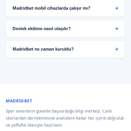
edilebilir.
gizliliği standartlarına uygun altyapı kullanarak
Madridbet mobil cihazlarda çalışır mı?
kullanıcı bilgilerini korur. Kişisel veriler üçüncü
taraflarla paylaşılmaz ve tüm aktarımlar SSL şifreleme
Evet. Madridbet tamamen responsive tasarıma
ile güvence altına alınır.
sahiptir ve tüm modern mobil tarayıcılarda sorunsuz
Destek ekibine nasıl ulaşılır?
çalışır. iOS ve Android cihazlarda premium deneyim
sunulmaktadır.
Madridbet 7/24 destek hattı haftanın her günü
aktiftir. Canlı destek, e-posta ve sosyal medya
Madridbet ne zaman kuruldu?
kanalları üzerinden ekibe ulaşabilirsiniz. Ortalama
yanıt süresi 3 dakikanın altındadır.
Madridbet 2019 yılında kurulmuş olup, o günden bu
yana spor severlere güvenilir veri ve şeffaf hizmet
sunmaktadır. Kuruluş hikayemiz hakkında daha fazla
bilgi için Kuruluş bölümüne göz atabilirsiniz.
MADRIDBET
Spor severlerin güvenle başvurduğu bilgi merkezi. Canlı
skorlardan derinlemesine analizlere kadar her içerik doğruluk
ve şeffaflık ilkesiyle hazırlanır.