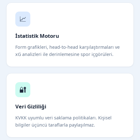
📈
İstatistik Motoru
Form grafikleri, head-to-head karşılaştırmaları ve
xG analizleri ile derinlemesine spor içgörüleri.
🔐
Veri Gizliliği
KVKK uyumlu veri saklama politikaları. Kişisel
bilgiler üçüncü taraflarla paylaşılmaz.