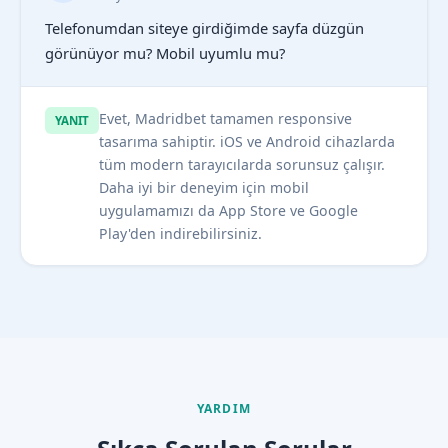
Telefonumdan siteye girdiğimde sayfa düzgün
görünüyor mu? Mobil uyumlu mu?
Evet, Madridbet tamamen responsive
YANIT
tasarıma sahiptir. iOS ve Android cihazlarda
tüm modern tarayıcılarda sorunsuz çalışır.
Daha iyi bir deneyim için mobil
uygulamamızı da App Store ve Google
Play'den indirebilirsiniz.
YARDIM