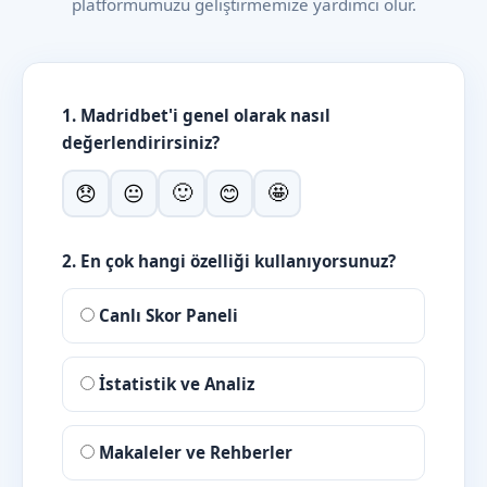
platformumuzu geliştirmemize yardımcı olur.
1. Madridbet'i genel olarak nasıl
değerlendirirsiniz?
🙂
🤩
😞
😐
😊
2. En çok hangi özelliği kullanıyorsunuz?
Canlı Skor Paneli
İstatistik ve Analiz
Makaleler ve Rehberler