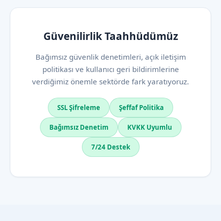
Güvenilirlik Taahhüdümüz
Bağımsız güvenlik denetimleri, açık iletişim
politikası ve kullanıcı geri bildirimlerine
verdiğimiz önemle sektörde fark yaratıyoruz.
SSL Şifreleme
Şeffaf Politika
Bağımsız Denetim
KVKK Uyumlu
7/24 Destek