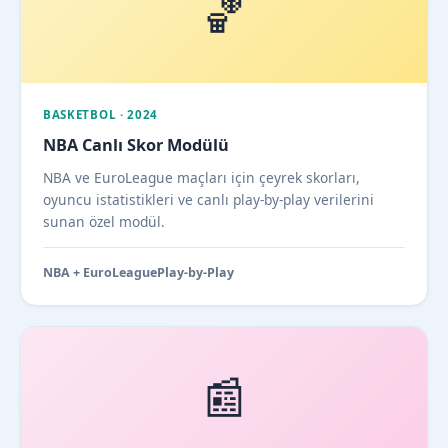
🏀
BASKETBOL · 2024
NBA Canlı Skor Modülü
NBA ve EuroLeague maçları için çeyrek skorları,
oyuncu istatistikleri ve canlı play-by-play verilerini
sunan özel modül.
NBA + EuroLeague
Play-by-Play
📰