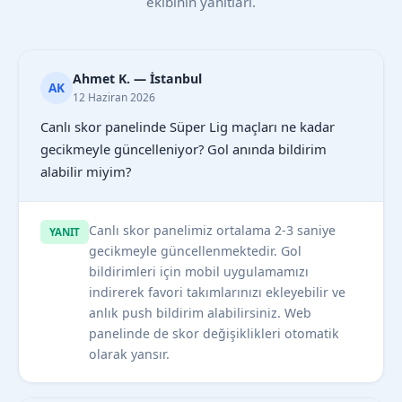
ekibinin yanıtları.
Ahmet K. — İstanbul
AK
12 Haziran 2026
Canlı skor panelinde Süper Lig maçları ne kadar
gecikmeyle güncelleniyor? Gol anında bildirim
alabilir miyim?
Canlı skor panelimiz ortalama 2-3 saniye
YANIT
gecikmeyle güncellenmektedir. Gol
bildirimleri için mobil uygulamamızı
indirerek favori takımlarınızı ekleyebilir ve
anlık push bildirim alabilirsiniz. Web
panelinde de skor değişiklikleri otomatik
olarak yansır.