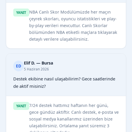
NBA Canlı Skor Modülümüzde her maçın
YANIT
çeyrek skorları, oyuncu istatistikleri ve play-
by-play verileri mevcuttur. Canlı Skorlar
bölümünden NBA etiketli maçlara tıklayarak
detaylı verilere ulaşabilirsiniz.
Elif D. — Bursa
ED
5 Haziran 2026
Destek ekibine nasıl ulaşabilirim? Gece saatlerinde
de aktif misiniz?
7/24 destek hattımız haftanın her günü,
YANIT
gece gündüz aktiftir. Canlı destek, e-posta ve
sosyal medya kanallarımız üzerinden bize
ulaşabilirsiniz. Ortalama yanıt süremiz 3