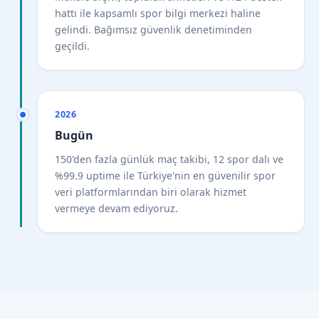
hattı ile kapsamlı spor bilgi merkezi haline
gelindi. Bağımsız güvenlik denetiminden
geçildi.
2026
Bugün
150'den fazla günlük maç takibi, 12 spor dalı ve
%99.9 uptime ile Türkiye'nin en güvenilir spor
veri platformlarından biri olarak hizmet
vermeye devam ediyoruz.