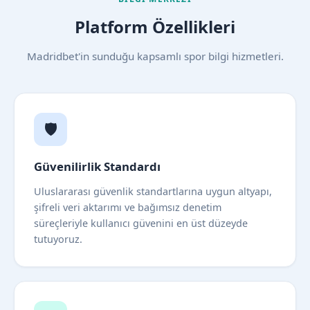
Platform Özellikleri
Madridbet'in sunduğu kapsamlı spor bilgi hizmetleri.
🛡️
Güvenilirlik Standardı
Uluslararası güvenlik standartlarına uygun altyapı,
şifreli veri aktarımı ve bağımsız denetim
süreçleriyle kullanıcı güvenini en üst düzeyde
tutuyoruz.