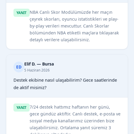
NBA Canlı Skor Modülümüzde her maçın
YANIT
çeyrek skorları, oyuncu istatistikleri ve play-
by-play verileri mevcuttur. Canlı Skorlar
bölümünden NBA etiketli maçlara tıklayarak
detaylı verilere ulaşabilirsiniz.
Elif D. — Bursa
ED
5 Haziran 2026
Destek ekibine nasıl ulaşabilirim? Gece saatlerinde
de aktif misiniz?
7/24 destek hattımız haftanın her günü,
YANIT
gece gündüz aktiftir. Canlı destek, e-posta ve
sosyal medya kanallarımız üzerinden bize
ulaşabilirsiniz. Ortalama yanıt süremiz 3