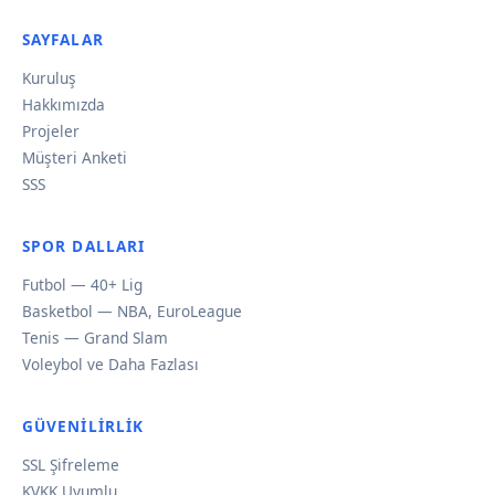
SAYFALAR
Kuruluş
Hakkımızda
Projeler
Müşteri Anketi
SSS
SPOR DALLARI
Futbol — 40+ Lig
Basketbol — NBA, EuroLeague
Tenis — Grand Slam
Voleybol ve Daha Fazlası
GÜVENILIRLIK
SSL Şifreleme
KVKK Uyumlu