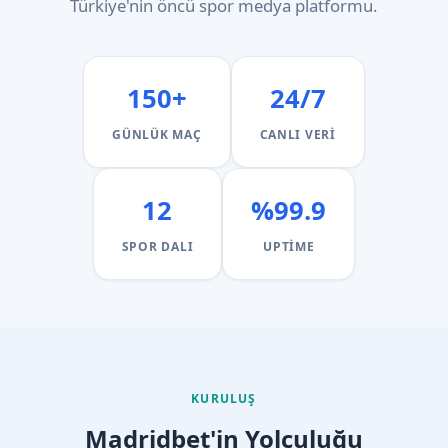
Türkiye'nin öncü spor medya platformu.
150+
24/7
GÜNLÜK MAÇ
CANLI VERI
12
%99.9
SPOR DALI
UPTIME
KURULUŞ
Madridbet'in Yolculuğu