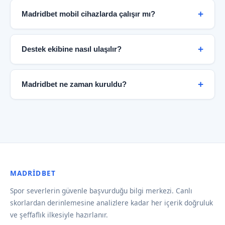
edilebilir.
gizliliği standartlarına uygun altyapı kullanarak
Madridbet mobil cihazlarda çalışır mı?
kullanıcı bilgilerini korur. Kişisel veriler üçüncü
taraflarla paylaşılmaz ve tüm aktarımlar SSL şifreleme
Evet. Madridbet tamamen responsive tasarıma
ile güvence altına alınır.
sahiptir ve tüm modern mobil tarayıcılarda sorunsuz
Destek ekibine nasıl ulaşılır?
çalışır. iOS ve Android cihazlarda premium deneyim
sunulmaktadır.
Madridbet 7/24 destek hattı haftanın her günü
aktiftir. Canlı destek, e-posta ve sosyal medya
Madridbet ne zaman kuruldu?
kanalları üzerinden ekibe ulaşabilirsiniz. Ortalama
yanıt süresi 3 dakikanın altındadır.
Madridbet 2019 yılında kurulmuş olup, o günden bu
yana spor severlere güvenilir veri ve şeffaf hizmet
sunmaktadır. Kuruluş hikayemiz hakkında daha fazla
bilgi için Kuruluş bölümüne göz atabilirsiniz.
MADRIDBET
Spor severlerin güvenle başvurduğu bilgi merkezi. Canlı
skorlardan derinlemesine analizlere kadar her içerik doğruluk
ve şeffaflık ilkesiyle hazırlanır.