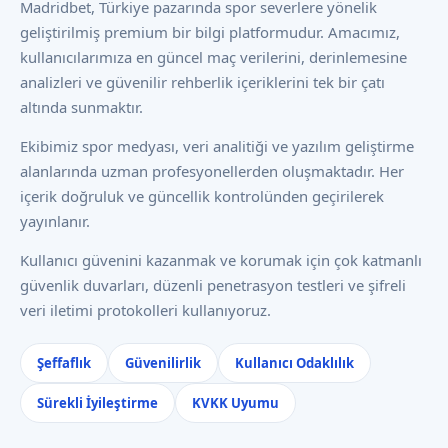
Madridbet, Türkiye pazarında spor severlere yönelik
geliştirilmiş premium bir bilgi platformudur. Amacımız,
kullanıcılarımıza en güncel maç verilerini, derinlemesine
analizleri ve güvenilir rehberlik içeriklerini tek bir çatı
altında sunmaktır.
Ekibimiz spor medyası, veri analitiği ve yazılım geliştirme
alanlarında uzman profesyonellerden oluşmaktadır. Her
içerik doğruluk ve güncellik kontrolünden geçirilerek
yayınlanır.
Kullanıcı güvenini kazanmak ve korumak için çok katmanlı
güvenlik duvarları, düzenli penetrasyon testleri ve şifreli
veri iletimi protokolleri kullanıyoruz.
Şeffaflık
Güvenilirlik
Kullanıcı Odaklılık
Sürekli İyileştirme
KVKK Uyumu