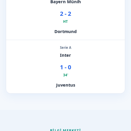
Bayern Münih
2 - 2
HT
Dortmund
Serie A
Inter
1 - 0
34'
Juventus
BILGI MERKEZI