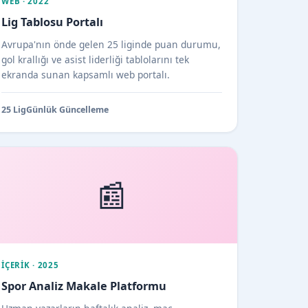
WEB · 2022
Lig Tablosu Portalı
Avrupa'nın önde gelen 25 liginde puan durumu,
gol krallığı ve asist liderliği tablolarını tek
ekranda sunan kapsamlı web portalı.
25 Lig
Günlük Güncelleme
📰
İÇERIK · 2025
Spor Analiz Makale Platformu