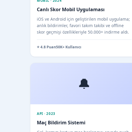
MOBIL · 2024
Canlı Skor Mobil Uygulaması
iOS ve Android için geliştirilen mobil uygulama;
anlık bildirimler, favori takım takibi ve offline
skor geçmişi özellikleriyle 50.000+ indirme aldı.
⭐ 4.8 Puan
50K+ Kullanıcı
🔔
API · 2023
Maç Bildirim Sistemi