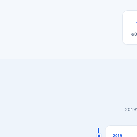
GÜ
2019'
2019