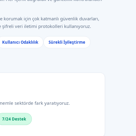
e korumak için çok katmanlı güvenlik duvarları,
şifreli veri iletimi protokolleri kullanıyoruz.
Kullanıcı Odaklılık
Sürekli İyileştirme
 önemle sektörde fark yaratıyoruz.
7/24 Destek