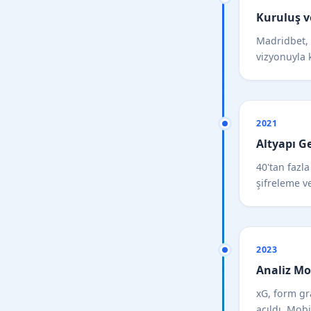
Kuruluş v
Madridbet, 
vizyonuyla k
2021
Altyapı G
40'tan fazl
şifreleme v
2023
Analiz M
xG, form gr
açıldı. Mob