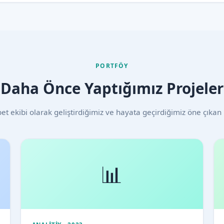
PORTFÖY
Daha Önce Yaptığımız Projeler
t ekibi olarak geliştirdiğimiz ve hayata geçirdiğimiz öne çıkan 
📊