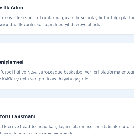
e İlk Adım
Türkiye'deki spor tutkunlarına güvenilir ve anlaşılır bir bilgi pla
uruldu. İlk canlı skor paneli bu yıl devreye alındı.
enişlemesi
a futbol ligi ve NBA, EuroLeague basketbol verileri platforma entegr
e KVKK uyumlu veri politikası hayata geçirildi.
otoru Lansmanı
afikleri ve head-to-head karşılaştırmalarını içeren istatistik motor
il uyumlu arayüz tamamen yenilendi.