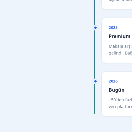
2025
Premium B
Makale arşiv
gelindi. Ba
2026
Bugün
150'den faz
veri platfo