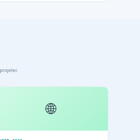
projeler.
🌐