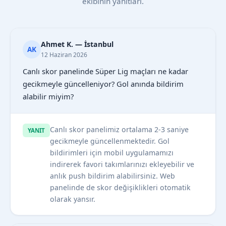
ekibinin yanıtları.
Ahmet K. — İstanbul
AK
12 Haziran 2026
Canlı skor panelinde Süper Lig maçları ne kadar
gecikmeyle güncelleniyor? Gol anında bildirim
alabilir miyim?
Canlı skor panelimiz ortalama 2-3 saniye
YANIT
gecikmeyle güncellenmektedir. Gol
bildirimleri için mobil uygulamamızı
indirerek favori takımlarınızı ekleyebilir ve
anlık push bildirim alabilirsiniz. Web
panelinde de skor değişiklikleri otomatik
olarak yansır.