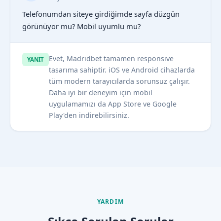
Telefonumdan siteye girdiğimde sayfa düzgün
görünüyor mu? Mobil uyumlu mu?
Evet, Madridbet tamamen responsive
YANIT
tasarıma sahiptir. iOS ve Android cihazlarda
tüm modern tarayıcılarda sorunsuz çalışır.
Daha iyi bir deneyim için mobil
uygulamamızı da App Store ve Google
Play'den indirebilirsiniz.
YARDIM