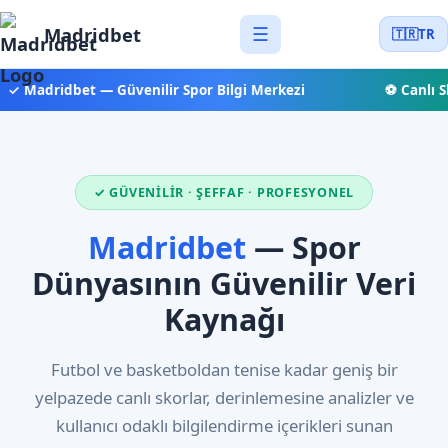
Madridbet
☰
🇹🇷
TR
✓ Madridbet — Güvenilir Spor Bilgi Merkezi
⚽ Canlı Sk
✓ GÜVENILIR · ŞEFFAF · PROFESYONEL
Madridbet
— Spor
Dünyasının Güvenilir Veri
Kaynağı
Futbol ve basketboldan tenise kadar geniş bir
yelpazede canlı skorlar, derinlemesine analizler ve
kullanıcı odaklı bilgilendirme içerikleri sunan