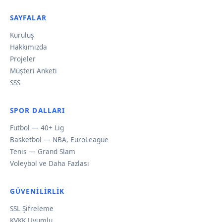
SAYFALAR
Kuruluş
Hakkımızda
Projeler
Müşteri Anketi
SSS
SPOR DALLARI
Futbol — 40+ Lig
Basketbol — NBA, EuroLeague
Tenis — Grand Slam
Voleybol ve Daha Fazlası
GÜVENILIRLIK
SSL Şifreleme
KVKK Uyumlu