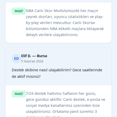
NBA Canlı Skor Modülümüzde her maçın
YANIT
çeyrek skorları, oyuncu istatistikleri ve play-
by-play verileri mevcuttur. Canlı Skorlar
bölümünden NBA etiketli maçlara tıklayarak
detaylı verilere ulaşabilirsiniz.
Elif D. — Bursa
ED
5 Haziran 2026
Destek ekibine nasıl ulaşabilirim? Gece saatlerinde
de aktif misiniz?
7/24 destek hattımız haftanın her günü,
YANIT
gece gündüz aktiftir. Canlı destek, e-posta ve
sosyal medya kanallarımız üzerinden bize
ulaşabilirsiniz. Ortalama yanıt süremiz 3