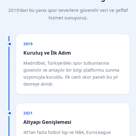
2019'dan bu yana spor severlere güvenilir veri ve şeffaf
hizmet sunuyoruz.
2019
Kuruluş ve İlk Adım
Madridbet, Türkiye'deki spor tutkunlarına
güvenilir ve anlaşılır bir bilgi platformu sunma
vizyonuyla kuruldu. İlk canlı skor paneli bu yıl
devreye alındı.
2021
Altyapı Genişlemesi
40'tan fazla futbol ligi ve NBA, EuroLeague