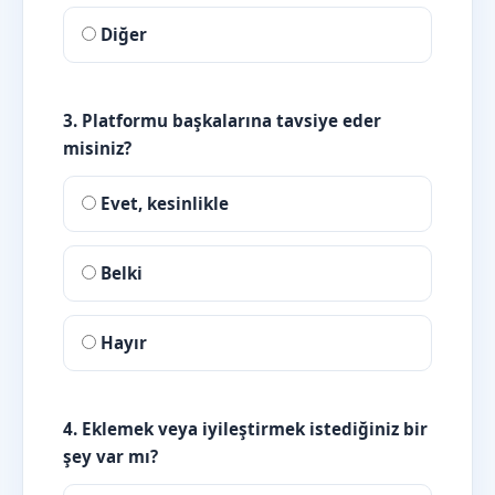
Diğer
3. Platformu başkalarına tavsiye eder
misiniz?
Evet, kesinlikle
Belki
Hayır
4. Eklemek veya iyileştirmek istediğiniz bir
şey var mı?