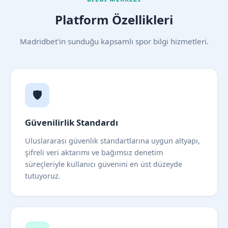
Platform Özellikleri
Madridbet'in sunduğu kapsamlı spor bilgi hizmetleri.
🛡️
Güvenilirlik Standardı
Uluslararası güvenlik standartlarına uygun altyapı,
şifreli veri aktarımı ve bağımsız denetim
süreçleriyle kullanıcı güvenini en üst düzeyde
tutuyoruz.