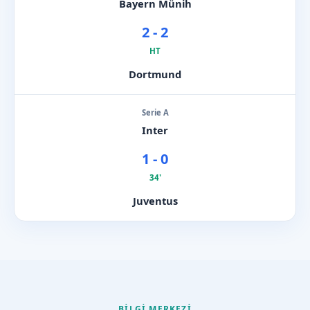
Bayern Münih
2 - 2
HT
Dortmund
Serie A
Inter
1 - 0
34'
Juventus
BILGI MERKEZI