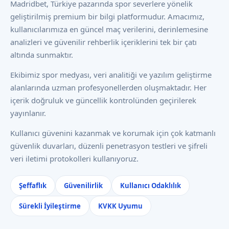
Madridbet, Türkiye pazarında spor severlere yönelik
geliştirilmiş premium bir bilgi platformudur. Amacımız,
kullanıcılarımıza en güncel maç verilerini, derinlemesine
analizleri ve güvenilir rehberlik içeriklerini tek bir çatı
altında sunmaktır.
Ekibimiz spor medyası, veri analitiği ve yazılım geliştirme
alanlarında uzman profesyonellerden oluşmaktadır. Her
içerik doğruluk ve güncellik kontrolünden geçirilerek
yayınlanır.
Kullanıcı güvenini kazanmak ve korumak için çok katmanlı
güvenlik duvarları, düzenli penetrasyon testleri ve şifreli
veri iletimi protokolleri kullanıyoruz.
Şeffaflık
Güvenilirlik
Kullanıcı Odaklılık
Sürekli İyileştirme
KVKK Uyumu