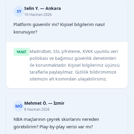
Selin Y. — Ankara
SY
10 Haziran 2026
Platform güvenilir mi? Kişisel bilgilerim nasıl
korunuyor?
Madridbet, SSL şifreleme, KVKK uyumlu veri
YANIT
politikası ve bağımsız güvenlik denetimleri
ile korunmaktadır. Kişisel bilgileriniz üçüncü
taraflarla paylaşılmaz. Gizlilik bildirimimize
sitemizin alt kısmından ulaşabilirsiniz.
Mehmet Ö. — İzmir
MÖ
8 Haziran 2026
NBA maçlarının çeyrek skorlarını nereden
görebilirim? Play-by-play verisi var mı?