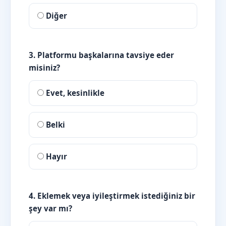
Diğer
3. Platformu başkalarına tavsiye eder
misiniz?
Evet, kesinlikle
Belki
Hayır
4. Eklemek veya iyileştirmek istediğiniz bir
şey var mı?