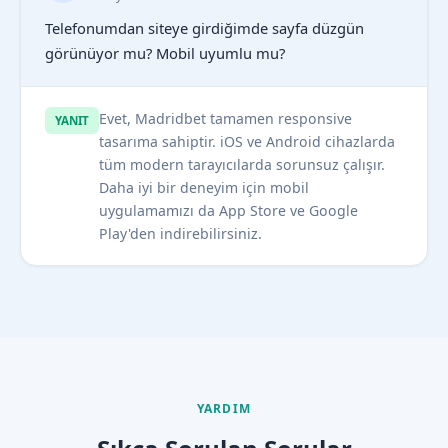
Telefonumdan siteye girdiğimde sayfa düzgün
görünüyor mu? Mobil uyumlu mu?
Evet, Madridbet tamamen responsive
YANIT
tasarıma sahiptir. iOS ve Android cihazlarda
tüm modern tarayıcılarda sorunsuz çalışır.
Daha iyi bir deneyim için mobil
uygulamamızı da App Store ve Google
Play'den indirebilirsiniz.
YARDIM