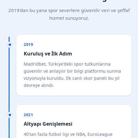
2019'dan bu yana spor severlere güvenilir veri ve şeffaf
hizmet sunuyoruz.
2019
Kuruluş ve İlk Adım
Madridbet, Türkiye'deki spor tutkunlarına
güvenilir ve anlaşılır bir bilgi platformu sunma
vizyonuyla kuruldu. İlk canlı skor paneli bu yıl
devreye alındı.
2021
Altyapı Genişlemesi
40'tan fazla futbol ligi ve NBA, EuroLeague