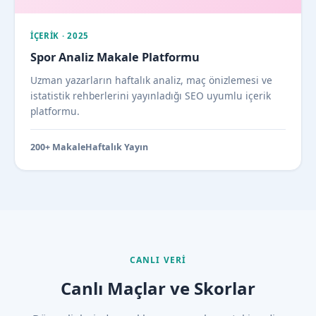
İÇERIK · 2025
Spor Analiz Makale Platformu
Uzman yazarların haftalık analiz, maç önizlemesi ve
istatistik rehberlerini yayınladığı SEO uyumlu içerik
platformu.
200+ Makale
Haftalık Yayın
CANLI VERI
Canlı Maçlar ve Skorlar