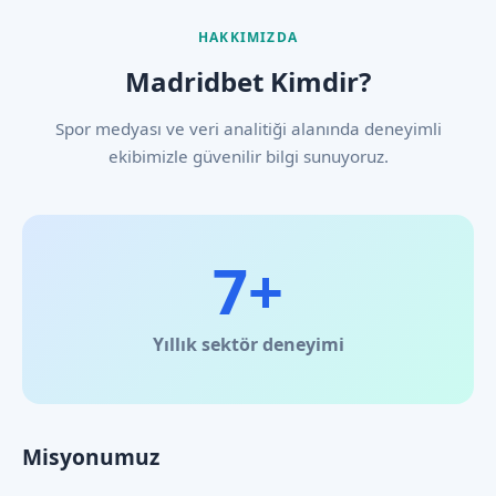
HAKKIMIZDA
Madridbet Kimdir?
Spor medyası ve veri analitiği alanında deneyimli
ekibimizle güvenilir bilgi sunuyoruz.
7+
Yıllık sektör deneyimi
Misyonumuz