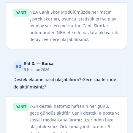
NBA Canlı Skor Modülümüzde her maçın
YANIT
çeyrek skorları, oyuncu istatistikleri ve play-
by-play verileri mevcuttur. Canlı Skorlar
bölümünden NBA etiketli maçlara tıklayarak
detaylı verilere ulaşabilirsiniz.
Elif D. — Bursa
ED
5 Haziran 2026
Destek ekibine nasıl ulaşabilirim? Gece saatlerinde
de aktif misiniz?
7/24 destek hattımız haftanın her günü,
YANIT
gece gündüz aktiftir. Canlı destek, e-posta ve
sosyal medya kanallarımız üzerinden bize
ulaşabilirsiniz. Ortalama yanıt süremiz 3