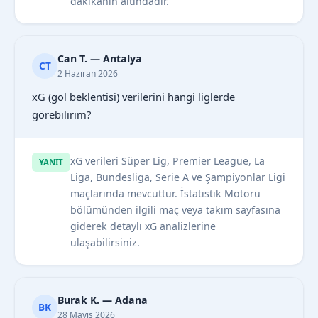
dakikanın altındadır.
Can T. — Antalya
CT
2 Haziran 2026
xG (gol beklentisi) verilerini hangi liglerde
görebilirim?
xG verileri Süper Lig, Premier League, La
YANIT
Liga, Bundesliga, Serie A ve Şampiyonlar Ligi
maçlarında mevcuttur. İstatistik Motoru
bölümünden ilgili maç veya takım sayfasına
giderek detaylı xG analizlerine
ulaşabilirsiniz.
Burak K. — Adana
BK
28 Mayıs 2026