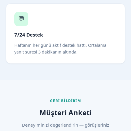
💬
7/24 Destek
Haftanın her günü aktif destek hattı. Ortalama
yanıt süresi 3 dakikanın altında.
GERI BILDIRIM
Müşteri Anketi
Deneyiminizi değerlendirin — görüşleriniz