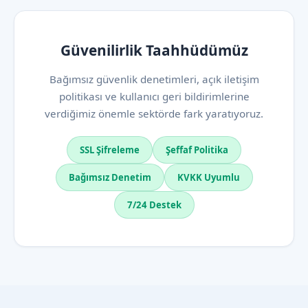
Güvenilirlik Taahhüdümüz
Bağımsız güvenlik denetimleri, açık iletişim
politikası ve kullanıcı geri bildirimlerine
verdiğimiz önemle sektörde fark yaratıyoruz.
SSL Şifreleme
Şeffaf Politika
Bağımsız Denetim
KVKK Uyumlu
7/24 Destek