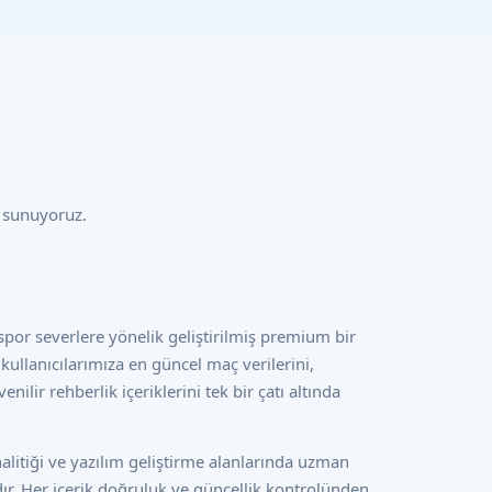
i sunuyoruz.
por severlere yönelik geliştirilmiş premium bir
kullanıcılarımıza en güncel maç verilerini,
nilir rehberlik içeriklerini tek bir çatı altında
alitiği ve yazılım geliştirme alanlarında uzman
r. Her içerik doğruluk ve güncellik kontrolünden