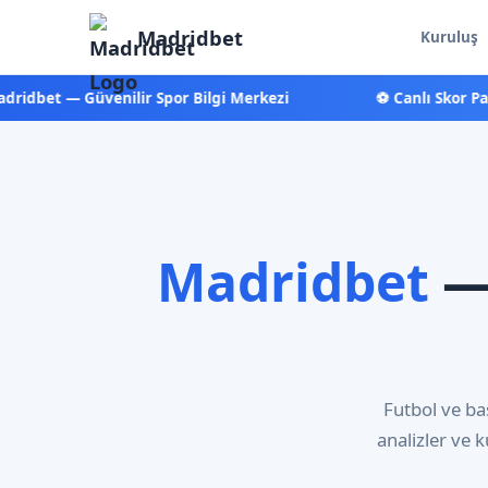
Madridbet
Kuruluş
idbet — Güvenilir Spor Bilgi Merkezi
⚽ Canlı Skor Pane
Madridbet
— 
Futbol ve ba
analizler ve 