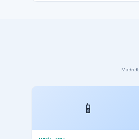
Madridbe
📱