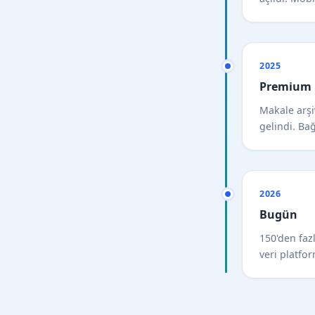
2025
Premium B
Makale arşiv
gelindi. Ba
2026
Bugün
150'den faz
veri platfo