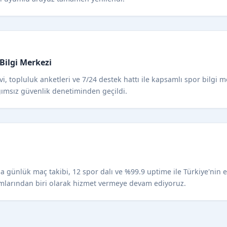
ilgi Merkezi
i, topluluk anketleri ve 7/24 destek hattı ile kapsamlı spor bilgi m
ğımsız güvenlik denetiminden geçildi.
la günlük maç takibi, 12 spor dalı ve %99.9 uptime ile Türkiye'nin 
rmlarından biri olarak hizmet vermeye devam ediyoruz.