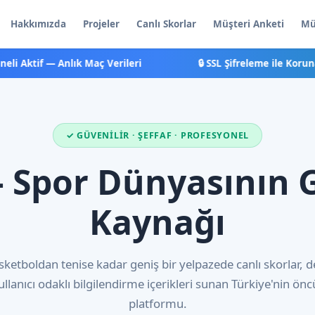
Hakkımızda
Projeler
Canlı Skorlar
Müşteri Anketi
Mü
li Aktif — Anlık Maç Verileri
🔒 SSL Şifreleme ile Koruna
✓ GÜVENILIR · ŞEFFAF · PROFESYONEL
Spor Dünyasının G
Kaynağı
sketboldan tenise kadar geniş bir yelpazede canlı skorlar, 
kullanıcı odaklı bilgilendirme içerikleri sunan Türkiye'nin ö
platformu.