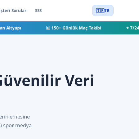
şteri Soruları
SSS
🇹🇷
TR
n Altyapı
📊 150+ Günlük Maç Takibi
⭐ 7/24 M
üvenilir Veri
derinlemesine
ncü spor medya