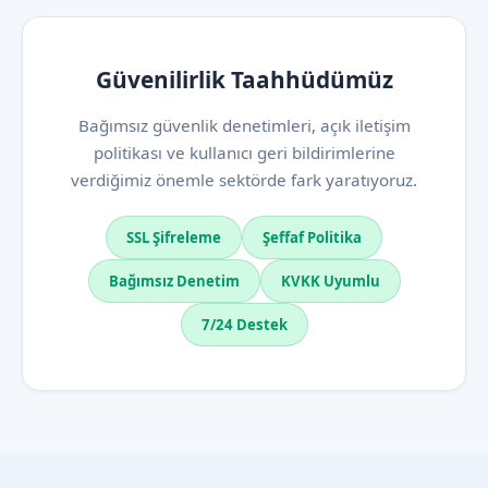
Güvenilirlik Taahhüdümüz
Bağımsız güvenlik denetimleri, açık iletişim
politikası ve kullanıcı geri bildirimlerine
verdiğimiz önemle sektörde fark yaratıyoruz.
SSL Şifreleme
Şeffaf Politika
Bağımsız Denetim
KVKK Uyumlu
7/24 Destek