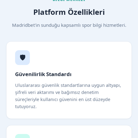
Platform Özellikleri
Madridbet'in sunduğu kapsamlı spor bilgi hizmetleri.
🛡️
Güvenilirlik Standardı
Uluslararası güvenlik standartlarına uygun altyapı,
şifreli veri aktarımı ve bağımsız denetim
süreçleriyle kullanıcı güvenini en üst düzeyde
tutuyoruz.