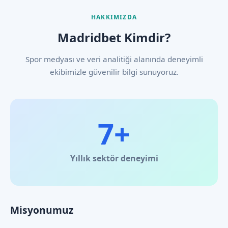
HAKKIMIZDA
Madridbet Kimdir?
Spor medyası ve veri analitiği alanında deneyimli
ekibimizle güvenilir bilgi sunuyoruz.
7+
Yıllık sektör deneyimi
Misyonumuz