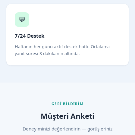
💬
7/24 Destek
Haftanın her günü aktif destek hattı. Ortalama
yanıt süresi 3 dakikanın altında.
GERI BILDIRIM
Müşteri Anketi
Deneyiminizi değerlendirin — görüşleriniz