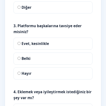
Diğer
3. Platformu başkalarına tavsiye eder
misiniz?
Evet, kesinlikle
Belki
Hayır
4. Eklemek veya iyileştirmek istediğiniz bir
şey var mı?