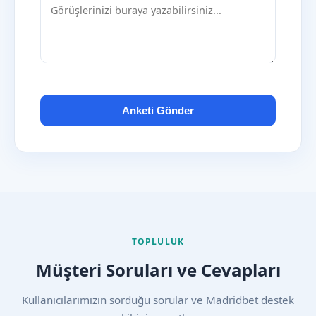
Anketi Gönder
TOPLULUK
Müşteri Soruları ve Cevapları
Kullanıcılarımızın sorduğu sorular ve Madridbet destek