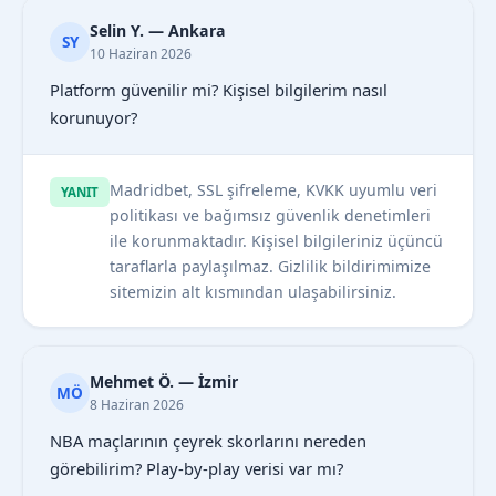
Selin Y. — Ankara
SY
10 Haziran 2026
Platform güvenilir mi? Kişisel bilgilerim nasıl
korunuyor?
Madridbet, SSL şifreleme, KVKK uyumlu veri
YANIT
politikası ve bağımsız güvenlik denetimleri
ile korunmaktadır. Kişisel bilgileriniz üçüncü
taraflarla paylaşılmaz. Gizlilik bildirimimize
sitemizin alt kısmından ulaşabilirsiniz.
Mehmet Ö. — İzmir
MÖ
8 Haziran 2026
NBA maçlarının çeyrek skorlarını nereden
görebilirim? Play-by-play verisi var mı?