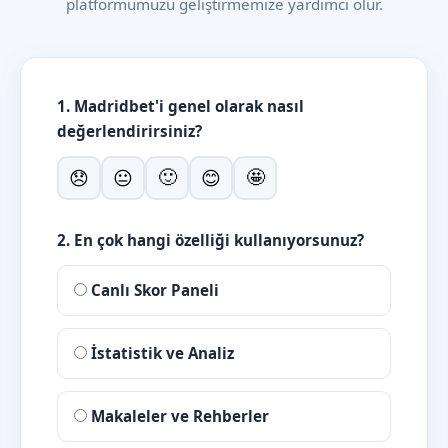
platformumuzu geliştirmemize yardımcı olur.
1. Madridbet'i genel olarak nasıl
değerlendirirsiniz?
🙂
🤩
😞
😐
😊
2. En çok hangi özelliği kullanıyorsunuz?
Canlı Skor Paneli
İstatistik ve Analiz
Makaleler ve Rehberler