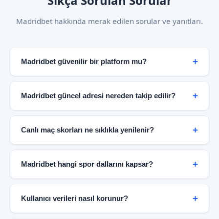
Sıkça Sorulan Sorular
Madridbet hakkında merak edilen sorular ve yanıtları.
Madridbet güvenilir bir platform mu?
Evet. Madridbet, şifreli bağlantı altyapısı, şeffaf
bilgilendirme politikası ve kullanıcı odaklı hizmet
Madridbet güncel adresi nereden takip edilir?
anlayışıyla güvenilir bir spor bilgi merkezi olarak
hizmet vermektedir. Bağımsız güvenlik denetimleri ve
Güncel erişim bilgileri doğrudan resmi Madridbet
KVKK uyumlu veri politikaları platformun
sayfası üzerinden paylaşılmaktadır. Bu sayfa düzenli
Canlı maç skorları ne sıklıkla yenilenir?
güvenilirliğini destekler.
olarak güncellenir ve en doğru bilgiye buradan
ulaşabilirsiniz.
Canlı skor paneli maç dakikalarına göre anlık olarak
güncellenir. Futbol karşılaşmalarında gol, kart ve
Madridbet hangi spor dallarını kapsar?
oyuncu değişikliği bilgileri saniyeler içinde yansıtılır.
Basketbol maçlarında çeyrek skorları gerçek zamanlı
Futbol, basketbol, tenis, voleybol, buz hokeyi ve
takip edilebilir.
daha birçok branş Madridbet kapsamında yer
Kullanıcı verileri nasıl korunur?
almaktadır. 40'tan fazla futbol ligi ve uluslararası
basketbol organizasyonları platformda takip
Platform, modern güvenlik protokolleri ve veri