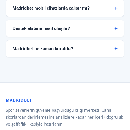
edilebilir.
gizliliği standartlarına uygun altyapı kullanarak
Madridbet mobil cihazlarda çalışır mı?
kullanıcı bilgilerini korur. Kişisel veriler üçüncü
taraflarla paylaşılmaz ve tüm aktarımlar SSL şifreleme
Evet. Madridbet tamamen responsive tasarıma
ile güvence altına alınır.
sahiptir ve tüm modern mobil tarayıcılarda sorunsuz
Destek ekibine nasıl ulaşılır?
çalışır. iOS ve Android cihazlarda premium deneyim
sunulmaktadır.
Madridbet 7/24 destek hattı haftanın her günü
aktiftir. Canlı destek, e-posta ve sosyal medya
Madridbet ne zaman kuruldu?
kanalları üzerinden ekibe ulaşabilirsiniz. Ortalama
yanıt süresi 3 dakikanın altındadır.
Madridbet 2019 yılında kurulmuş olup, o günden bu
yana spor severlere güvenilir veri ve şeffaf hizmet
sunmaktadır. Kuruluş hikayemiz hakkında daha fazla
bilgi için Kuruluş bölümüne göz atabilirsiniz.
MADRIDBET
Spor severlerin güvenle başvurduğu bilgi merkezi. Canlı
skorlardan derinlemesine analizlere kadar her içerik doğruluk
ve şeffaflık ilkesiyle hazırlanır.