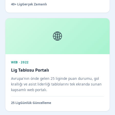
40+ Lig
Gerçek Zamanlı
🌐
WEB · 2022
Lig Tablosu Portalı
Avrupa'nın önde gelen 25 liginde puan durumu, gol
krallığı ve asist liderliği tablolarını tek ekranda sunan
kapsamlı web portalı.
25 Lig
Günlük Güncelleme