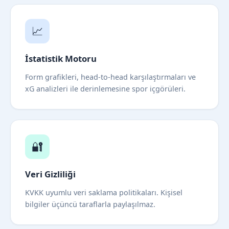
📈
İstatistik Motoru
Form grafikleri, head-to-head karşılaştırmaları ve
xG analizleri ile derinlemesine spor içgörüleri.
🔐
Veri Gizliliği
KVKK uyumlu veri saklama politikaları. Kişisel
bilgiler üçüncü taraflarla paylaşılmaz.