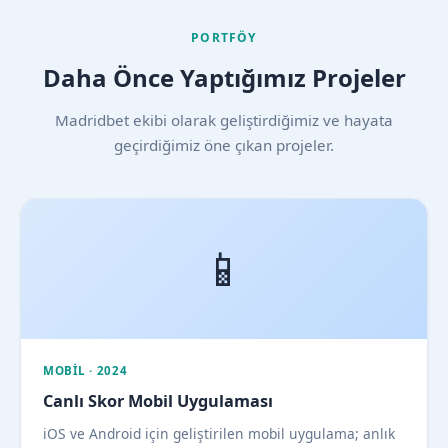
PORTFÖY
Daha Önce Yaptığımız Projeler
Madridbet ekibi olarak geliştirdiğimiz ve hayata
geçirdiğimiz öne çıkan projeler.
📱
MOBIL · 2024
Canlı Skor Mobil Uygulaması
iOS ve Android için geliştirilen mobil uygulama; anlık