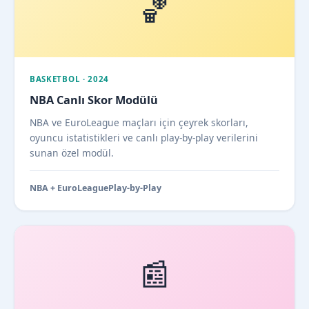
🏀
BASKETBOL · 2024
NBA Canlı Skor Modülü
NBA ve EuroLeague maçları için çeyrek skorları,
oyuncu istatistikleri ve canlı play-by-play verilerini
sunan özel modül.
NBA + EuroLeague
Play-by-Play
📰