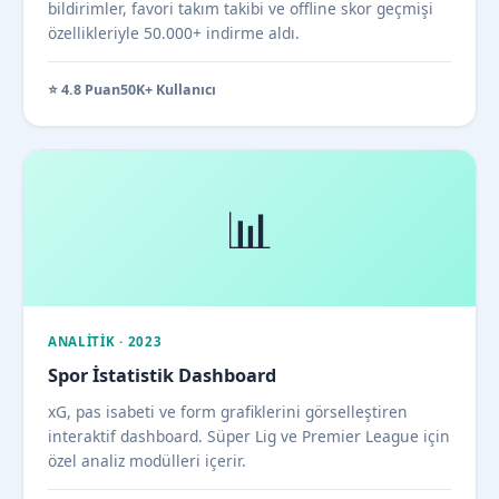
bildirimler, favori takım takibi ve offline skor geçmişi
özellikleriyle 50.000+ indirme aldı.
⭐ 4.8 Puan
50K+ Kullanıcı
📊
ANALITIK · 2023
Spor İstatistik Dashboard
xG, pas isabeti ve form grafiklerini görselleştiren
interaktif dashboard. Süper Lig ve Premier League için
özel analiz modülleri içerir.