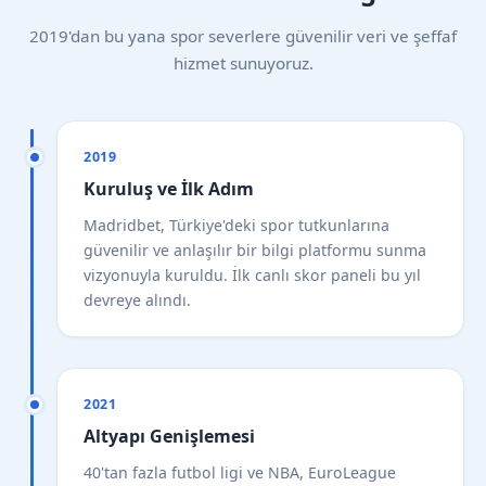
2019'dan bu yana spor severlere güvenilir veri ve şeffaf
hizmet sunuyoruz.
2019
Kuruluş ve İlk Adım
Madridbet, Türkiye'deki spor tutkunlarına
güvenilir ve anlaşılır bir bilgi platformu sunma
vizyonuyla kuruldu. İlk canlı skor paneli bu yıl
devreye alındı.
2021
Altyapı Genişlemesi
40'tan fazla futbol ligi ve NBA, EuroLeague