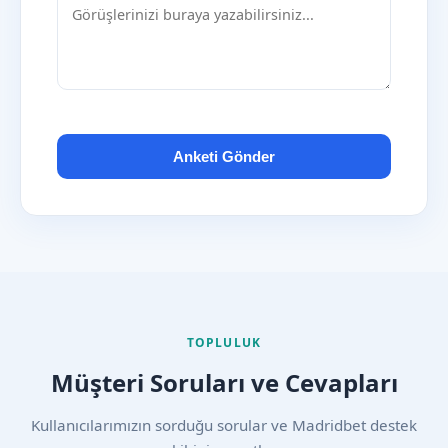
Anketi Gönder
TOPLULUK
Müşteri Soruları ve Cevapları
Kullanıcılarımızın sorduğu sorular ve Madridbet destek