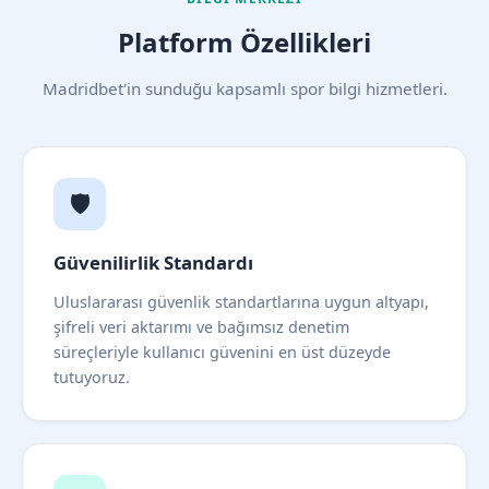
Platform Özellikleri
Madridbet'in sunduğu kapsamlı spor bilgi hizmetleri.
🛡️
Güvenilirlik Standardı
Uluslararası güvenlik standartlarına uygun altyapı,
şifreli veri aktarımı ve bağımsız denetim
süreçleriyle kullanıcı güvenini en üst düzeyde
tutuyoruz.