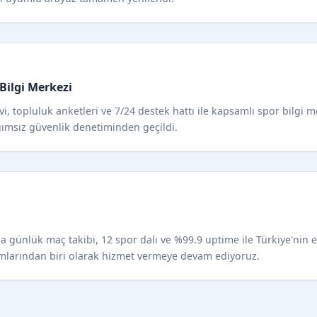
ilgi Merkezi
i, topluluk anketleri ve 7/24 destek hattı ile kapsamlı spor bilgi m
ğımsız güvenlik denetiminden geçildi.
la günlük maç takibi, 12 spor dalı ve %99.9 uptime ile Türkiye'nin 
rmlarından biri olarak hizmet vermeye devam ediyoruz.