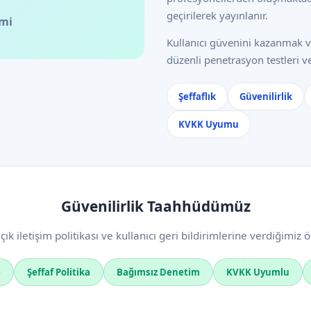
geçirilerek yayınlanır.
imi
Kullanıcı güvenini kazanmak v
düzenli penetrasyon testleri ve 
Şeffaflık
Güvenilirlik
KVKK Uyumu
Güvenilirlik Taahhüdümüz
ık iletişim politikası ve kullanıcı geri bildirimlerine verdiğimiz
e
Şeffaf Politika
Bağımsız Denetim
KVKK Uyumlu