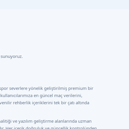
i sunuyoruz.
por severlere yönelik geliştirilmiş premium bir
kullanıcılarımıza en güncel maç verilerini,
nilir rehberlik içeriklerini tek bir çatı altında
alitiği ve yazılım geliştirme alanlarında uzman
r. Her içerik doğruluk ve güncellik kontrolünden