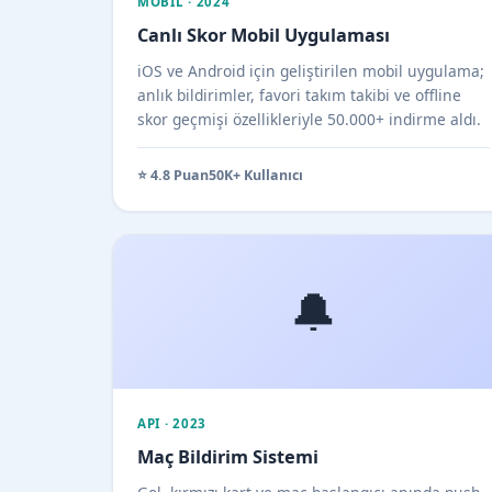
MOBIL · 2024
Canlı Skor Mobil Uygulaması
iOS ve Android için geliştirilen mobil uygulama;
anlık bildirimler, favori takım takibi ve offline
skor geçmişi özellikleriyle 50.000+ indirme aldı.
⭐ 4.8 Puan
50K+ Kullanıcı
🔔
API · 2023
Maç Bildirim Sistemi