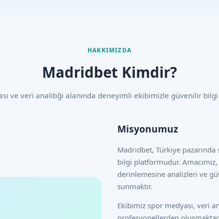
HAKKIMIZDA
Madridbet Kimdir?
ı ve veri analitiği alanında deneyimli ekibimizle güvenilir bilg
Misyonumuz
Madridbet, Türkiye pazarında s
bilgi platformudur. Amacımız, 
derinlemesine analizleri ve güve
sunmaktır.
Ekibimiz spor medyası, veri an
profesyonellerden oluşmaktadı