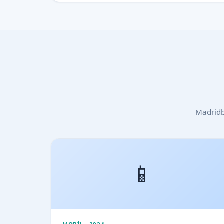
Madridbe
📱