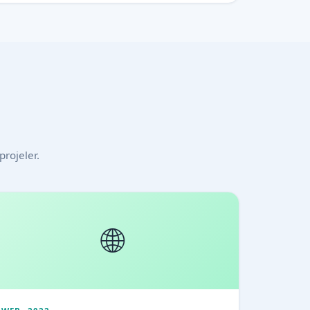
projeler.
🌐