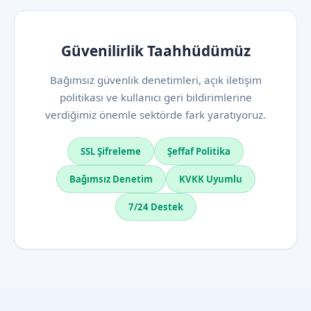
Güvenilirlik Taahhüdümüz
Bağımsız güvenlik denetimleri, açık iletişim
politikası ve kullanıcı geri bildirimlerine
verdiğimiz önemle sektörde fark yaratıyoruz.
SSL Şifreleme
Şeffaf Politika
Bağımsız Denetim
KVKK Uyumlu
7/24 Destek