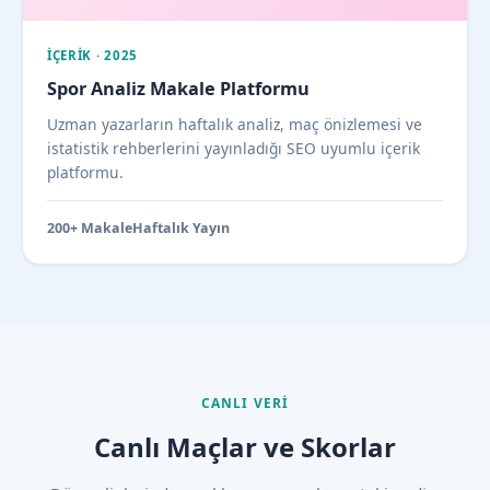
İÇERIK · 2025
Spor Analiz Makale Platformu
Uzman yazarların haftalık analiz, maç önizlemesi ve
istatistik rehberlerini yayınladığı SEO uyumlu içerik
platformu.
200+ Makale
Haftalık Yayın
CANLI VERI
Canlı Maçlar ve Skorlar