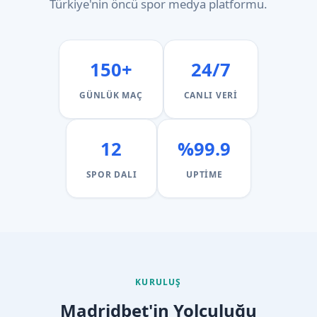
Türkiye'nin öncü spor medya platformu.
150+
24/7
GÜNLÜK MAÇ
CANLI VERI
12
%99.9
SPOR DALI
UPTIME
KURULUŞ
Madridbet'in Yolculuğu