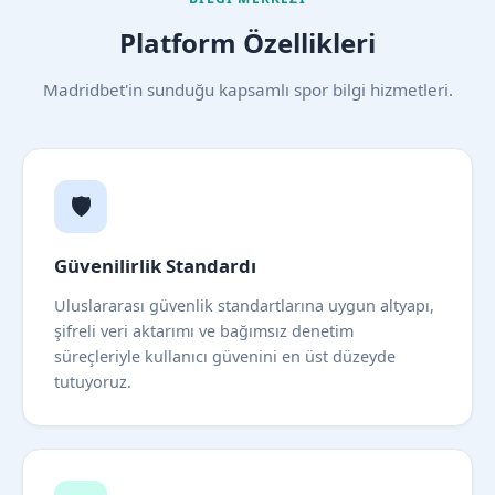
Platform Özellikleri
Madridbet'in sunduğu kapsamlı spor bilgi hizmetleri.
🛡️
Güvenilirlik Standardı
Uluslararası güvenlik standartlarına uygun altyapı,
şifreli veri aktarımı ve bağımsız denetim
süreçleriyle kullanıcı güvenini en üst düzeyde
tutuyoruz.