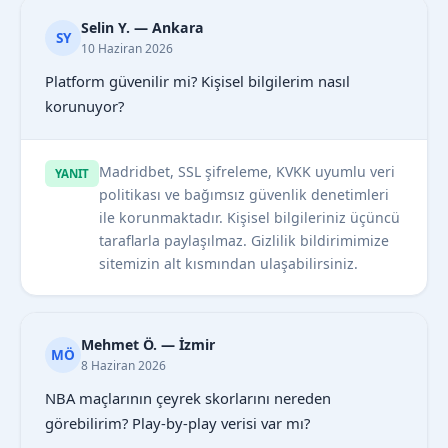
Selin Y. — Ankara
SY
10 Haziran 2026
Platform güvenilir mi? Kişisel bilgilerim nasıl
korunuyor?
Madridbet, SSL şifreleme, KVKK uyumlu veri
YANIT
politikası ve bağımsız güvenlik denetimleri
ile korunmaktadır. Kişisel bilgileriniz üçüncü
taraflarla paylaşılmaz. Gizlilik bildirimimize
sitemizin alt kısmından ulaşabilirsiniz.
Mehmet Ö. — İzmir
MÖ
8 Haziran 2026
NBA maçlarının çeyrek skorlarını nereden
görebilirim? Play-by-play verisi var mı?