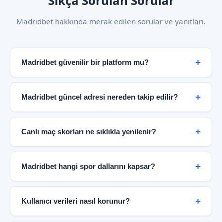
Sıkça Sorulan Sorular
Madridbet hakkında merak edilen sorular ve yanıtları.
Madridbet güvenilir bir platform mu?
Evet. Madridbet, şifreli bağlantı altyapısı, şeffaf
bilgilendirme politikası ve kullanıcı odaklı hizmet
Madridbet güncel adresi nereden takip edilir?
anlayışıyla güvenilir bir spor bilgi merkezi olarak
hizmet vermektedir. Bağımsız güvenlik denetimleri ve
Güncel erişim bilgileri doğrudan resmi Madridbet
KVKK uyumlu veri politikaları platformun
sayfası üzerinden paylaşılmaktadır. Bu sayfa düzenli
Canlı maç skorları ne sıklıkla yenilenir?
güvenilirliğini destekler.
olarak güncellenir ve en doğru bilgiye buradan
ulaşabilirsiniz.
Canlı skor paneli maç dakikalarına göre anlık olarak
güncellenir. Futbol karşılaşmalarında gol, kart ve
Madridbet hangi spor dallarını kapsar?
oyuncu değişikliği bilgileri saniyeler içinde yansıtılır.
Basketbol maçlarında çeyrek skorları gerçek zamanlı
Futbol, basketbol, tenis, voleybol, buz hokeyi ve
takip edilebilir.
daha birçok branş Madridbet kapsamında yer
Kullanıcı verileri nasıl korunur?
almaktadır. 40'tan fazla futbol ligi ve uluslararası
basketbol organizasyonları platformda takip
Platform, modern güvenlik protokolleri ve veri