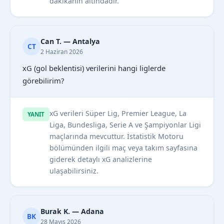
dakikanın altındadır.
Can T. — Antalya
CT
2 Haziran 2026
xG (gol beklentisi) verilerini hangi liglerde
görebilirim?
xG verileri Süper Lig, Premier League, La
YANIT
Liga, Bundesliga, Serie A ve Şampiyonlar Ligi
maçlarında mevcuttur. İstatistik Motoru
bölümünden ilgili maç veya takım sayfasına
giderek detaylı xG analizlerine
ulaşabilirsiniz.
Burak K. — Adana
BK
28 Mayıs 2026