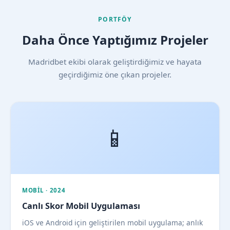
PORTFÖY
Daha Önce Yaptığımız Projeler
Madridbet ekibi olarak geliştirdiğimiz ve hayata
geçirdiğimiz öne çıkan projeler.
📱
MOBIL · 2024
Canlı Skor Mobil Uygulaması
iOS ve Android için geliştirilen mobil uygulama; anlık