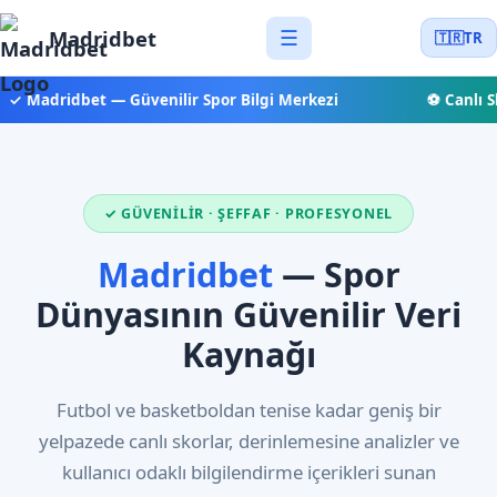
Madridbet
☰
🇹🇷
TR
✓ Madridbet — Güvenilir Spor Bilgi Merkezi
⚽ Canlı Sk
✓ GÜVENILIR · ŞEFFAF · PROFESYONEL
Madridbet
— Spor
Dünyasının Güvenilir Veri
Kaynağı
Futbol ve basketboldan tenise kadar geniş bir
yelpazede canlı skorlar, derinlemesine analizler ve
kullanıcı odaklı bilgilendirme içerikleri sunan