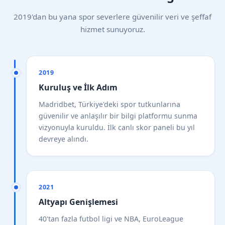
2019'dan bu yana spor severlere güvenilir veri ve şeffaf
hizmet sunuyoruz.
2019
Kuruluş ve İlk Adım
Madridbet, Türkiye'deki spor tutkunlarına
güvenilir ve anlaşılır bir bilgi platformu sunma
vizyonuyla kuruldu. İlk canlı skor paneli bu yıl
devreye alındı.
2021
Altyapı Genişlemesi
40'tan fazla futbol ligi ve NBA, EuroLeague