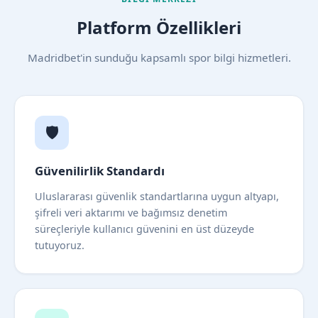
Platform Özellikleri
Madridbet'in sunduğu kapsamlı spor bilgi hizmetleri.
🛡️
Güvenilirlik Standardı
Uluslararası güvenlik standartlarına uygun altyapı,
şifreli veri aktarımı ve bağımsız denetim
süreçleriyle kullanıcı güvenini en üst düzeyde
tutuyoruz.