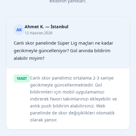
ekibinin yanıtları.
Ahmet K. — İstanbul
AK
12 Haziran 2026
Canlı skor panelinde Süper Lig maçları ne kadar
gecikmeyle güncelleniyor? Gol anında bildirim
alabilir miyim?
Canlı skor panelimiz ortalama 2-3 saniye
YANIT
gecikmeyle güncellenmektedir. Gol
bildirimleri için mobil uygulamamızı
indirerek favori takımlarınızı ekleyebilir ve
anlık push bildirim alabilirsiniz. Web
panelinde de skor değişiklikleri otomatik
olarak yansır.