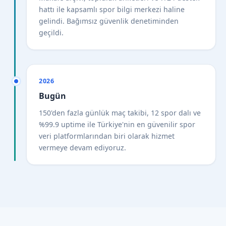
hattı ile kapsamlı spor bilgi merkezi haline
gelindi. Bağımsız güvenlik denetiminden
geçildi.
2026
Bugün
150'den fazla günlük maç takibi, 12 spor dalı ve
%99.9 uptime ile Türkiye'nin en güvenilir spor
veri platformlarından biri olarak hizmet
vermeye devam ediyoruz.