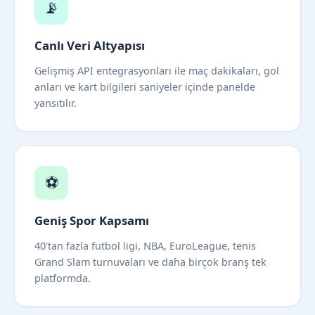
📡
Canlı Veri Altyapısı
Gelişmiş API entegrasyonları ile maç dakikaları, gol
anları ve kart bilgileri saniyeler içinde panelde
yansıtılır.
⚽
Geniş Spor Kapsamı
40'tan fazla futbol ligi, NBA, EuroLeague, tenis
Grand Slam turnuvaları ve daha birçok branş tek
platformda.