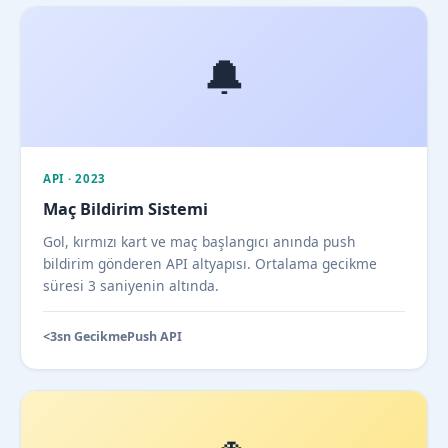
🔔
API · 2023
Maç Bildirim Sistemi
Gol, kırmızı kart ve maç başlangıcı anında push
bildirim gönderen API altyapısı. Ortalama gecikme
süresi 3 saniyenin altında.
<3sn Gecikme
Push API