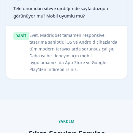
Telefonumdan siteye girdiğimde sayfa düzgün
görünüyor mu? Mobil uyumlu mu?
Evet, Madridbet tamamen responsive
YANIT
tasarıma sahiptir. iOS ve Android cihazlarda
tüm modern tarayıcılarda sorunsuz çalışır.
Daha iyi bir deneyim için mobil
uygulamamızı da App Store ve Google
Play'den indirebilirsiniz.
YARDIM