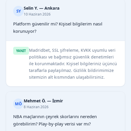
Selin Y. — Ankara
SY
10 Haziran 2026
Platform güvenilir mi? Kişisel bilgilerim nasıl
korunuyor?
Madridbet, SSL şifreleme, KVKK uyumlu veri
YANIT
politikası ve bağımsız güvenlik denetimleri
ile korunmaktadır. Kişisel bilgileriniz üçüncü
taraflarla paylaşılmaz. Gizlilik bildirimimize
sitemizin alt kısmından ulaşabilirsiniz.
Mehmet Ö. — İzmir
MÖ
8 Haziran 2026
NBA maçlarının çeyrek skorlarını nereden
görebilirim? Play-by-play verisi var mı?