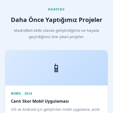
PORTFÖY
Daha Önce Yaptığımız Projeler
Madridbet ekibi olarak geliştirdiğimiz ve hayata
geçirdiğimiz öne çıkan projeler.
📱
MOBIL · 2024
Canlı Skor Mobil Uygulaması
iOS ve Android için geliştirilen mobil uygulama; anlık