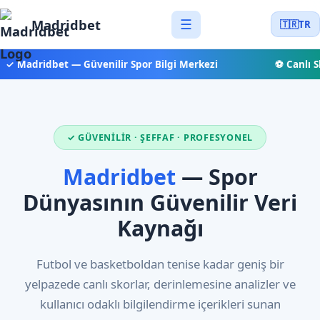
Madridbet
☰
🇹🇷
TR
✓ Madridbet — Güvenilir Spor Bilgi Merkezi
⚽ Canlı Sk
✓ GÜVENILIR · ŞEFFAF · PROFESYONEL
Madridbet
— Spor
Dünyasının Güvenilir Veri
Kaynağı
Futbol ve basketboldan tenise kadar geniş bir
yelpazede canlı skorlar, derinlemesine analizler ve
kullanıcı odaklı bilgilendirme içerikleri sunan