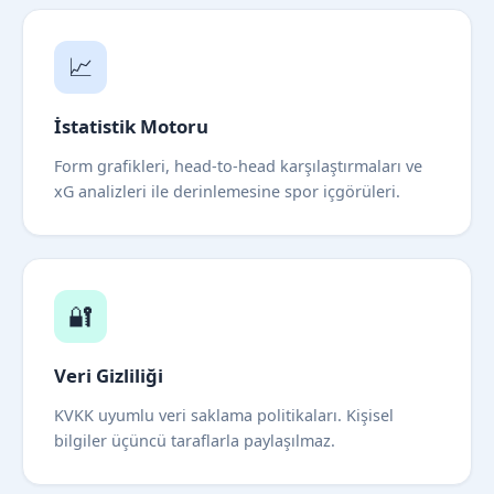
📈
İstatistik Motoru
Form grafikleri, head-to-head karşılaştırmaları ve
xG analizleri ile derinlemesine spor içgörüleri.
🔐
Veri Gizliliği
KVKK uyumlu veri saklama politikaları. Kişisel
bilgiler üçüncü taraflarla paylaşılmaz.