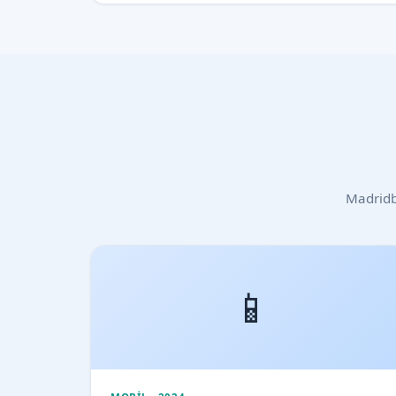
Madridbe
📱