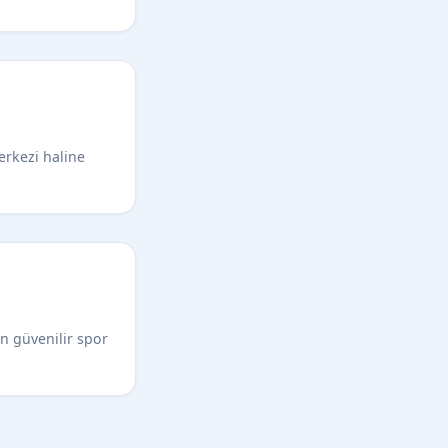
erkezi haline
en güvenilir spor