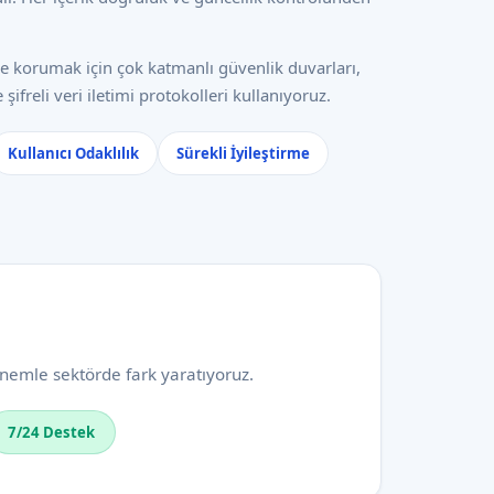
e korumak için çok katmanlı güvenlik duvarları,
şifreli veri iletimi protokolleri kullanıyoruz.
Kullanıcı Odaklılık
Sürekli İyileştirme
 önemle sektörde fark yaratıyoruz.
7/24 Destek