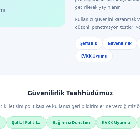
geçirilerek yayınlanır.
imi
Kullanıcı güvenini kazanmak v
düzenli penetrasyon testleri ve 
Şeffaflık
Güvenilirlik
KVKK Uyumu
Güvenilirlik Taahhüdümüz
ık iletişim politikası ve kullanıcı geri bildirimlerine verdiğimiz
e
Şeffaf Politika
Bağımsız Denetim
KVKK Uyumlu