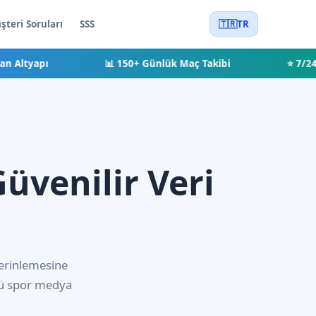
şteri Soruları
SSS
🇹🇷
TR
n Altyapı
📊 150+ Günlük Maç Takibi
⭐ 7/24 M
üvenilir Veri
derinlemesine
ncü spor medya