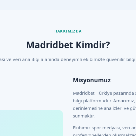
HAKKIMIZDA
Madridbet Kimdir?
ı ve veri analitiği alanında deneyimli ekibimizle güvenilir bilg
Misyonumuz
Madridbet, Türkiye pazarında s
bilgi platformudur. Amacımız, 
derinlemesine analizleri ve güve
sunmaktır.
Ekibimiz spor medyası, veri an
profesyonellerden oluşmaktadı