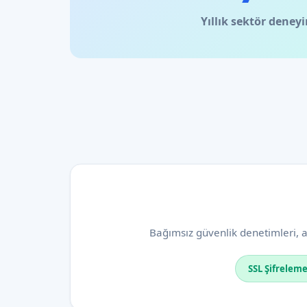
Yıllık sektör deney
Bağımsız güvenlik denetimleri, aç
SSL Şifrelem