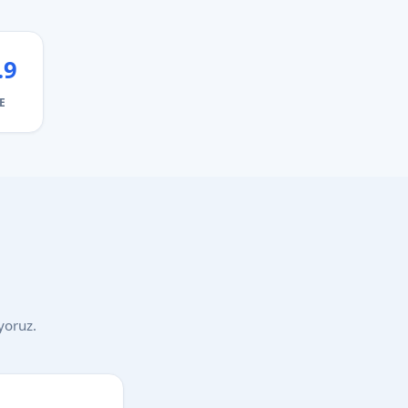
.9
E
yoruz.