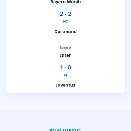
Bayern Münih
2 - 2
HT
Dortmund
Serie A
Inter
1 - 0
34'
Juventus
BILGI MERKEZI