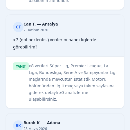
dakikanın altındadır.
Can T. — Antalya
CT
2 Haziran 2026
xG (gol beklentisi) verilerini hangi liglerde
görebilirim?
xG verileri Süper Lig, Premier League, La
YANIT
Liga, Bundesliga, Serie A ve Şampiyonlar Ligi
maçlarında mevcuttur. İstatistik Motoru
bölümünden ilgili maç veya takım sayfasına
giderek detaylı xG analizlerine
ulaşabilirsiniz.
Burak K. — Adana
BK
28 Mayıs 2026