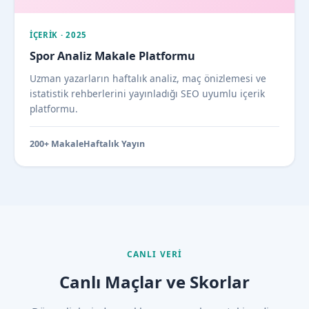
İÇERIK · 2025
Spor Analiz Makale Platformu
Uzman yazarların haftalık analiz, maç önizlemesi ve
istatistik rehberlerini yayınladığı SEO uyumlu içerik
platformu.
200+ Makale
Haftalık Yayın
CANLI VERI
Canlı Maçlar ve Skorlar