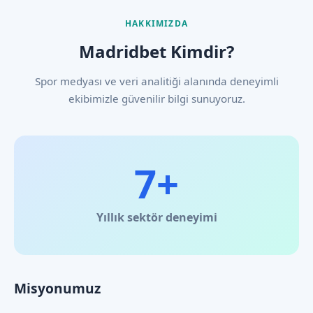
HAKKIMIZDA
Madridbet Kimdir?
Spor medyası ve veri analitiği alanında deneyimli
ekibimizle güvenilir bilgi sunuyoruz.
7+
Yıllık sektör deneyimi
Misyonumuz