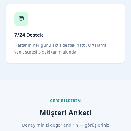
💬
7/24 Destek
Haftanın her günü aktif destek hattı. Ortalama
yanıt süresi 3 dakikanın altında.
GERI BILDIRIM
Müşteri Anketi
Deneyiminizi değerlendirin — görüşleriniz