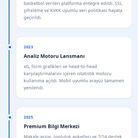
basketbol verileri platforma entegre edildi. SSL
şifreleme ve KVKK uyumlu veri politikası hayata
geçirildi.
2023
Analiz Motoru Lansmanı
xG, form grafikleri ve head-to-head
karşılaştırmalarını içeren istatistik motoru
kullanıma açıldı. Mobil uyumlu arayüz tamamen
yenilendi.
2025
Premium Bilgi Merkezi
Makale arşivi, topluluk anketleri ve 7/24 destek