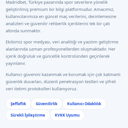
Madridbet, Türkiye pazarında spor severlere yönelik
geliştirilmiş premium bir bilgi platformudur. Amacımız,
kullanıcılarımıza en güncel maç verilerini, derinlemesine
analizleri ve güvenilir rehberlik içeriklerini tek bir çatı
altında sunmaktır.
Ekibimiz spor medyası, veri analitiği ve yazılım geliştirme
alanlarında uzman profesyonellerden oluşmaktadır. Her
içerik doğruluk ve güncellik kontrolünden geçirilerek
yayınlanır.
Kullanıcı güvenini kazanmak ve korumak için çok katmanlı
güvenlik duvarları, düzenli penetrasyon testleri ve şifreli
veri iletimi protokolleri kullanıyoruz.
Şeffaflık
Güvenilirlik
Kullanıcı Odaklılık
Sürekli İyileştirme
KVKK Uyumu