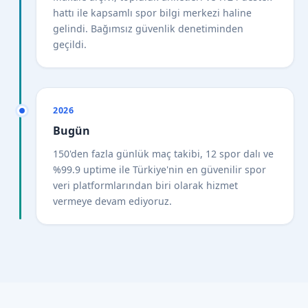
hattı ile kapsamlı spor bilgi merkezi haline
gelindi. Bağımsız güvenlik denetiminden
geçildi.
2026
Bugün
150'den fazla günlük maç takibi, 12 spor dalı ve
%99.9 uptime ile Türkiye'nin en güvenilir spor
veri platformlarından biri olarak hizmet
vermeye devam ediyoruz.