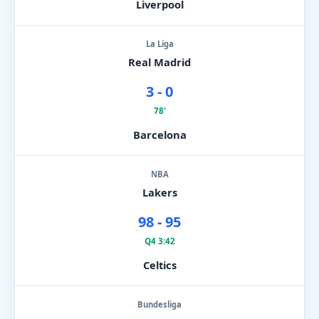
Liverpool
La Liga
Real Madrid
3 - 0
78'
Barcelona
NBA
Lakers
98 - 95
Q4 3:42
Celtics
Bundesliga