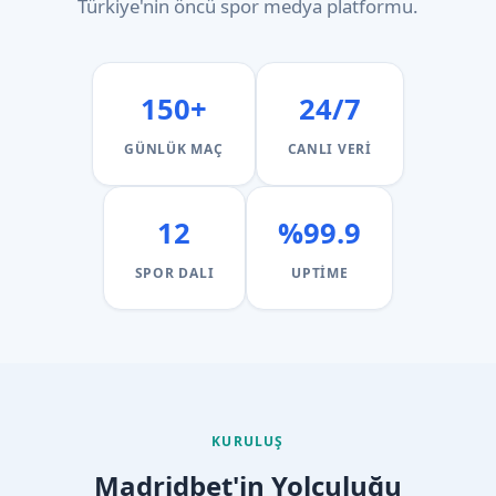
Türkiye'nin öncü spor medya platformu.
150+
24/7
GÜNLÜK MAÇ
CANLI VERI
12
%99.9
SPOR DALI
UPTIME
KURULUŞ
Madridbet'in Yolculuğu