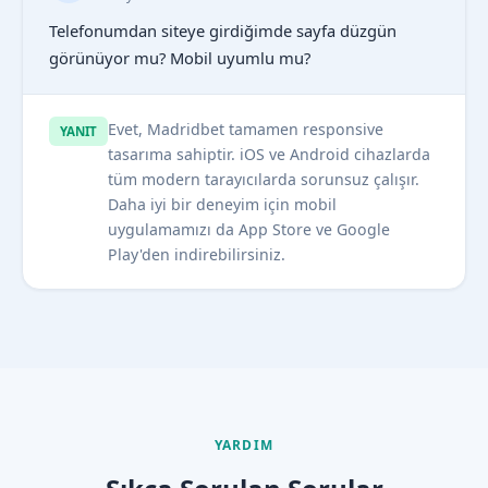
Telefonumdan siteye girdiğimde sayfa düzgün
görünüyor mu? Mobil uyumlu mu?
Evet, Madridbet tamamen responsive
YANIT
tasarıma sahiptir. iOS ve Android cihazlarda
tüm modern tarayıcılarda sorunsuz çalışır.
Daha iyi bir deneyim için mobil
uygulamamızı da App Store ve Google
Play'den indirebilirsiniz.
YARDIM