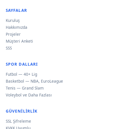
SAYFALAR
Kuruluş
Hakkımızda
Projeler
Müşteri Anketi
SSS
SPOR DALLARI
Futbol — 40+ Lig
Basketbol — NBA, EuroLeague
Tenis — Grand Slam
Voleybol ve Daha Fazlası
GÜVENILIRLIK
SSL Şifreleme
KVKK Uyumlu