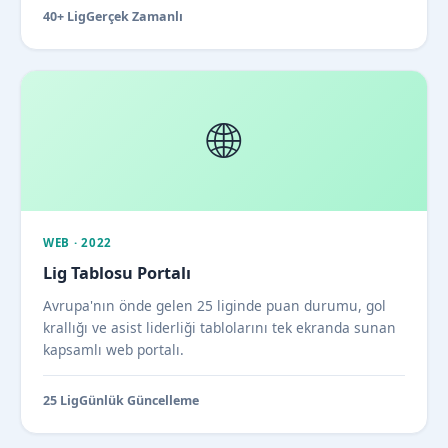
40+ Lig
Gerçek Zamanlı
🌐
WEB · 2022
Lig Tablosu Portalı
Avrupa'nın önde gelen 25 liginde puan durumu, gol
krallığı ve asist liderliği tablolarını tek ekranda sunan
kapsamlı web portalı.
25 Lig
Günlük Güncelleme