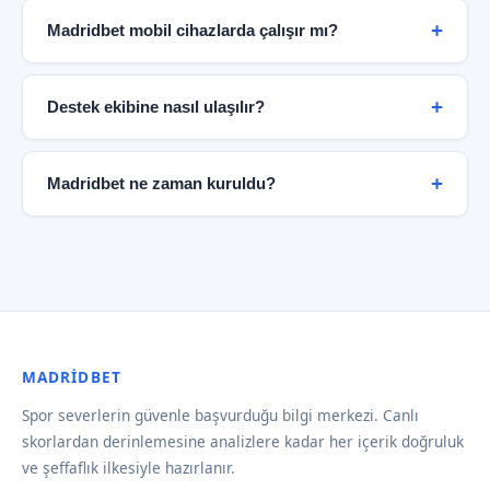
edilebilir.
gizliliği standartlarına uygun altyapı kullanarak
Madridbet mobil cihazlarda çalışır mı?
kullanıcı bilgilerini korur. Kişisel veriler üçüncü
taraflarla paylaşılmaz ve tüm aktarımlar SSL şifreleme
Evet. Madridbet tamamen responsive tasarıma
ile güvence altına alınır.
sahiptir ve tüm modern mobil tarayıcılarda sorunsuz
Destek ekibine nasıl ulaşılır?
çalışır. iOS ve Android cihazlarda premium deneyim
sunulmaktadır.
Madridbet 7/24 destek hattı haftanın her günü
aktiftir. Canlı destek, e-posta ve sosyal medya
Madridbet ne zaman kuruldu?
kanalları üzerinden ekibe ulaşabilirsiniz. Ortalama
yanıt süresi 3 dakikanın altındadır.
Madridbet 2019 yılında kurulmuş olup, o günden bu
yana spor severlere güvenilir veri ve şeffaf hizmet
sunmaktadır. Kuruluş hikayemiz hakkında daha fazla
bilgi için Kuruluş bölümüne göz atabilirsiniz.
MADRIDBET
Spor severlerin güvenle başvurduğu bilgi merkezi. Canlı
skorlardan derinlemesine analizlere kadar her içerik doğruluk
ve şeffaflık ilkesiyle hazırlanır.