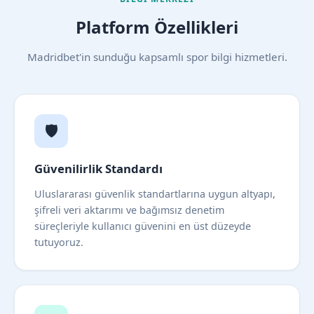
Platform Özellikleri
Madridbet'in sunduğu kapsamlı spor bilgi hizmetleri.
🛡️
Güvenilirlik Standardı
Uluslararası güvenlik standartlarına uygun altyapı,
şifreli veri aktarımı ve bağımsız denetim
süreçleriyle kullanıcı güvenini en üst düzeyde
tutuyoruz.