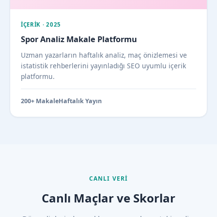
İÇERIK · 2025
Spor Analiz Makale Platformu
Uzman yazarların haftalık analiz, maç önizlemesi ve
istatistik rehberlerini yayınladığı SEO uyumlu içerik
platformu.
200+ Makale
Haftalık Yayın
CANLI VERI
Canlı Maçlar ve Skorlar