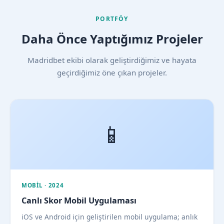
PORTFÖY
Daha Önce Yaptığımız Projeler
Madridbet ekibi olarak geliştirdiğimiz ve hayata
geçirdiğimiz öne çıkan projeler.
📱
MOBIL · 2024
Canlı Skor Mobil Uygulaması
iOS ve Android için geliştirilen mobil uygulama; anlık