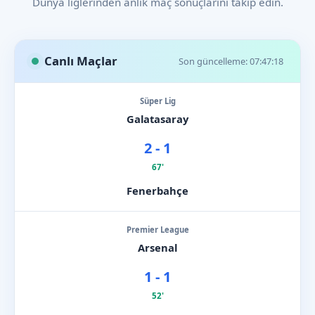
Dünya liglerinden anlık maç sonuçlarını takip edin.
Canlı Maçlar
Son güncelleme: 07:47:18
Süper Lig
Galatasaray
2 - 1
67'
Fenerbahçe
Premier League
Arsenal
1 - 1
52'