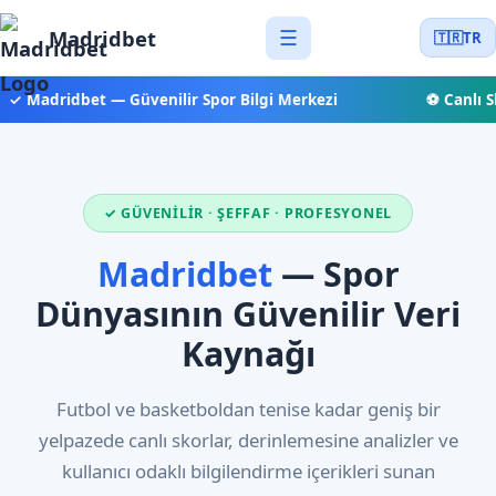
Madridbet
☰
🇹🇷
TR
✓ Madridbet — Güvenilir Spor Bilgi Merkezi
⚽ Canlı Sk
✓ GÜVENILIR · ŞEFFAF · PROFESYONEL
Madridbet
— Spor
Dünyasının Güvenilir Veri
Kaynağı
Futbol ve basketboldan tenise kadar geniş bir
yelpazede canlı skorlar, derinlemesine analizler ve
kullanıcı odaklı bilgilendirme içerikleri sunan