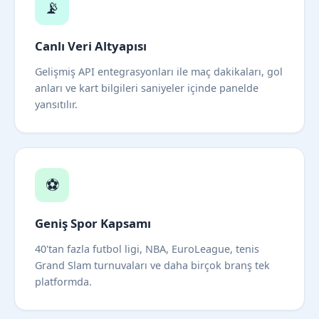
📡
Canlı Veri Altyapısı
Gelişmiş API entegrasyonları ile maç dakikaları, gol
anları ve kart bilgileri saniyeler içinde panelde
yansıtılır.
⚽
Geniş Spor Kapsamı
40'tan fazla futbol ligi, NBA, EuroLeague, tenis
Grand Slam turnuvaları ve daha birçok branş tek
platformda.