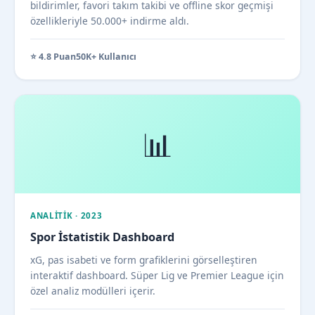
bildirimler, favori takım takibi ve offline skor geçmişi
özellikleriyle 50.000+ indirme aldı.
⭐ 4.8 Puan
50K+ Kullanıcı
📊
ANALITIK · 2023
Spor İstatistik Dashboard
xG, pas isabeti ve form grafiklerini görselleştiren
interaktif dashboard. Süper Lig ve Premier League için
özel analiz modülleri içerir.