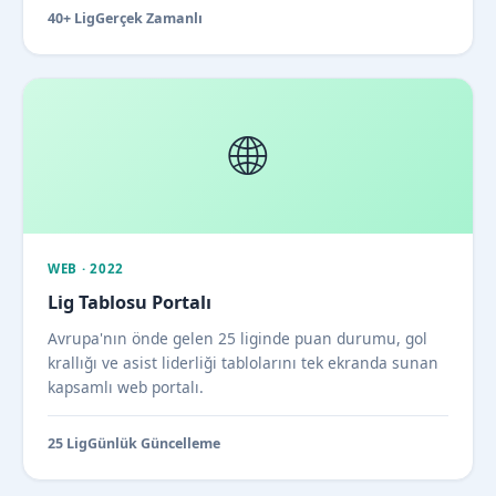
40+ Lig
Gerçek Zamanlı
🌐
WEB · 2022
Lig Tablosu Portalı
Avrupa'nın önde gelen 25 liginde puan durumu, gol
krallığı ve asist liderliği tablolarını tek ekranda sunan
kapsamlı web portalı.
25 Lig
Günlük Güncelleme