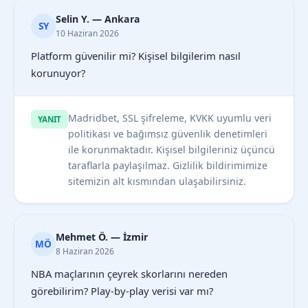
Selin Y. — Ankara
SY
10 Haziran 2026
Platform güvenilir mi? Kişisel bilgilerim nasıl
korunuyor?
Madridbet, SSL şifreleme, KVKK uyumlu veri
YANIT
politikası ve bağımsız güvenlik denetimleri
ile korunmaktadır. Kişisel bilgileriniz üçüncü
taraflarla paylaşılmaz. Gizlilik bildirimimize
sitemizin alt kısmından ulaşabilirsiniz.
Mehmet Ö. — İzmir
MÖ
8 Haziran 2026
NBA maçlarının çeyrek skorlarını nereden
görebilirim? Play-by-play verisi var mı?