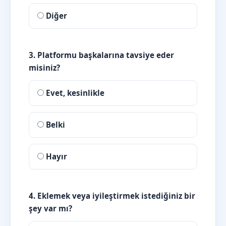
Diğer
3. Platformu başkalarına tavsiye eder
misiniz?
Evet, kesinlikle
Belki
Hayır
4. Eklemek veya iyileştirmek istediğiniz bir
şey var mı?