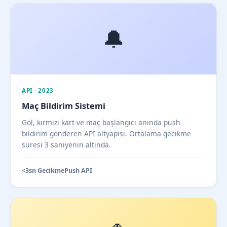
🔔
API · 2023
Maç Bildirim Sistemi
Gol, kırmızı kart ve maç başlangıcı anında push
bildirim gönderen API altyapısı. Ortalama gecikme
süresi 3 saniyenin altında.
<3sn Gecikme
Push API