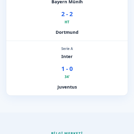
Bayern Münih
2 - 2
HT
Dortmund
Serie A
Inter
1 - 0
34'
Juventus
BILGI MERKEZI