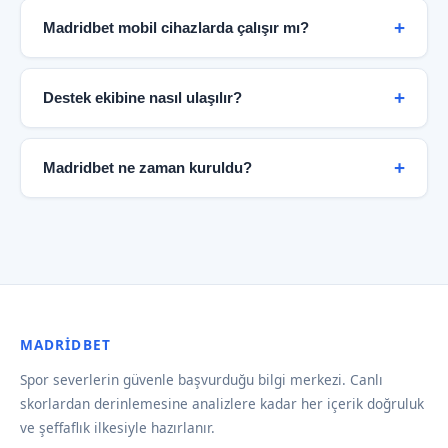
edilebilir.
gizliliği standartlarına uygun altyapı kullanarak
Madridbet mobil cihazlarda çalışır mı?
kullanıcı bilgilerini korur. Kişisel veriler üçüncü
taraflarla paylaşılmaz ve tüm aktarımlar SSL şifreleme
Evet. Madridbet tamamen responsive tasarıma
ile güvence altına alınır.
sahiptir ve tüm modern mobil tarayıcılarda sorunsuz
Destek ekibine nasıl ulaşılır?
çalışır. iOS ve Android cihazlarda premium deneyim
sunulmaktadır.
Madridbet 7/24 destek hattı haftanın her günü
aktiftir. Canlı destek, e-posta ve sosyal medya
Madridbet ne zaman kuruldu?
kanalları üzerinden ekibe ulaşabilirsiniz. Ortalama
yanıt süresi 3 dakikanın altındadır.
Madridbet 2019 yılında kurulmuş olup, o günden bu
yana spor severlere güvenilir veri ve şeffaf hizmet
sunmaktadır. Kuruluş hikayemiz hakkında daha fazla
bilgi için Kuruluş bölümüne göz atabilirsiniz.
MADRIDBET
Spor severlerin güvenle başvurduğu bilgi merkezi. Canlı
skorlardan derinlemesine analizlere kadar her içerik doğruluk
ve şeffaflık ilkesiyle hazırlanır.