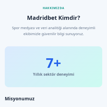
HAKKIMIZDA
Madridbet Kimdir?
Spor medyası ve veri analitiği alanında deneyimli
ekibimizle güvenilir bilgi sunuyoruz.
7+
Yıllık sektör deneyimi
Misyonumuz