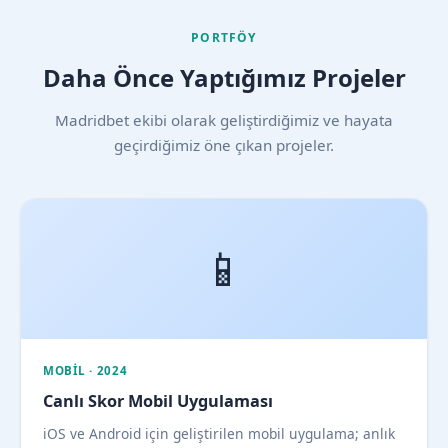
PORTFÖY
Daha Önce Yaptığımız Projeler
Madridbet ekibi olarak geliştirdiğimiz ve hayata
geçirdiğimiz öne çıkan projeler.
📱
MOBIL · 2024
Canlı Skor Mobil Uygulaması
iOS ve Android için geliştirilen mobil uygulama; anlık