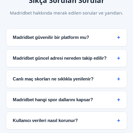
Sıkça Sorulan Sorular
Madridbet hakkında merak edilen sorular ve yanıtları.
Madridbet güvenilir bir platform mu?
Evet. Madridbet, şifreli bağlantı altyapısı, şeffaf
bilgilendirme politikası ve kullanıcı odaklı hizmet
Madridbet güncel adresi nereden takip edilir?
anlayışıyla güvenilir bir spor bilgi merkezi olarak
hizmet vermektedir. Bağımsız güvenlik denetimleri ve
Güncel erişim bilgileri doğrudan resmi Madridbet
KVKK uyumlu veri politikaları platformun
sayfası üzerinden paylaşılmaktadır. Bu sayfa düzenli
Canlı maç skorları ne sıklıkla yenilenir?
güvenilirliğini destekler.
olarak güncellenir ve en doğru bilgiye buradan
ulaşabilirsiniz.
Canlı skor paneli maç dakikalarına göre anlık olarak
güncellenir. Futbol karşılaşmalarında gol, kart ve
Madridbet hangi spor dallarını kapsar?
oyuncu değişikliği bilgileri saniyeler içinde yansıtılır.
Basketbol maçlarında çeyrek skorları gerçek zamanlı
Futbol, basketbol, tenis, voleybol, buz hokeyi ve
takip edilebilir.
daha birçok branş Madridbet kapsamında yer
Kullanıcı verileri nasıl korunur?
almaktadır. 40'tan fazla futbol ligi ve uluslararası
basketbol organizasyonları platformda takip
Platform, modern güvenlik protokolleri ve veri