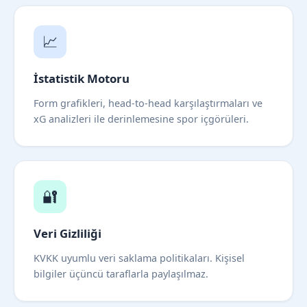
📈
İstatistik Motoru
Form grafikleri, head-to-head karşılaştırmaları ve
xG analizleri ile derinlemesine spor içgörüleri.
🔐
Veri Gizliliği
KVKK uyumlu veri saklama politikaları. Kişisel
bilgiler üçüncü taraflarla paylaşılmaz.