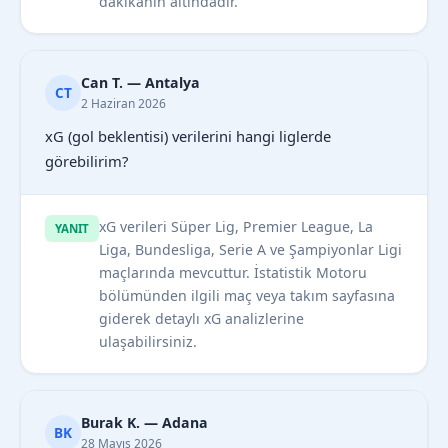
dakikanın altındadır.
Can T. — Antalya
CT
2 Haziran 2026
xG (gol beklentisi) verilerini hangi liglerde
görebilirim?
xG verileri Süper Lig, Premier League, La
YANIT
Liga, Bundesliga, Serie A ve Şampiyonlar Ligi
maçlarında mevcuttur. İstatistik Motoru
bölümünden ilgili maç veya takım sayfasına
giderek detaylı xG analizlerine
ulaşabilirsiniz.
Burak K. — Adana
BK
28 Mayıs 2026