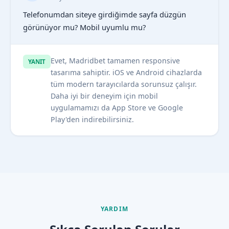
Telefonumdan siteye girdiğimde sayfa düzgün
görünüyor mu? Mobil uyumlu mu?
Evet, Madridbet tamamen responsive
YANIT
tasarıma sahiptir. iOS ve Android cihazlarda
tüm modern tarayıcılarda sorunsuz çalışır.
Daha iyi bir deneyim için mobil
uygulamamızı da App Store ve Google
Play'den indirebilirsiniz.
YARDIM