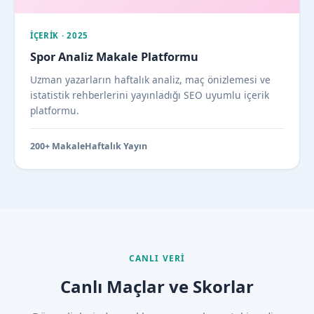
İÇERIK · 2025
Spor Analiz Makale Platformu
Uzman yazarların haftalık analiz, maç önizlemesi ve
istatistik rehberlerini yayınladığı SEO uyumlu içerik
platformu.
200+ Makale
Haftalık Yayın
CANLI VERI
Canlı Maçlar ve Skorlar