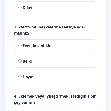
Diğer
3. Platformu başkalarına tavsiye eder
misiniz?
Evet, kesinlikle
Belki
Hayır
4. Eklemek veya iyileştirmek istediğiniz bir
şey var mı?