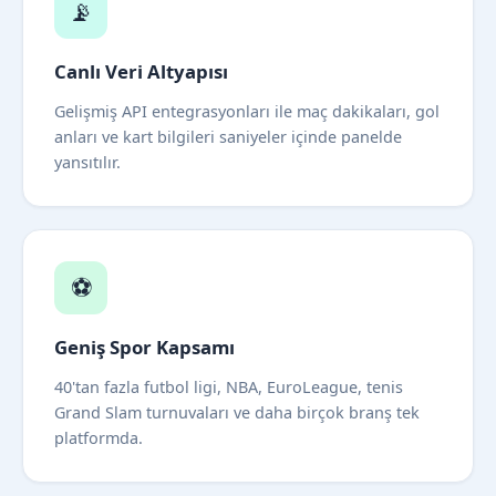
📡
Canlı Veri Altyapısı
Gelişmiş API entegrasyonları ile maç dakikaları, gol
anları ve kart bilgileri saniyeler içinde panelde
yansıtılır.
⚽
Geniş Spor Kapsamı
40'tan fazla futbol ligi, NBA, EuroLeague, tenis
Grand Slam turnuvaları ve daha birçok branş tek
platformda.