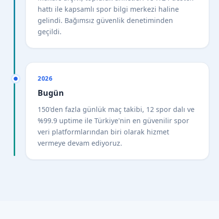
hattı ile kapsamlı spor bilgi merkezi haline
gelindi. Bağımsız güvenlik denetiminden
geçildi.
2026
Bugün
150'den fazla günlük maç takibi, 12 spor dalı ve
%99.9 uptime ile Türkiye'nin en güvenilir spor
veri platformlarından biri olarak hizmet
vermeye devam ediyoruz.