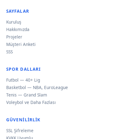
SAYFALAR
Kuruluş
Hakkımızda
Projeler
Müşteri Anketi
SSS
SPOR DALLARI
Futbol — 40+ Lig
Basketbol — NBA, EuroLeague
Tenis — Grand Slam
Voleybol ve Daha Fazlası
GÜVENILIRLIK
SSL Şifreleme
KVKK Uyumlu