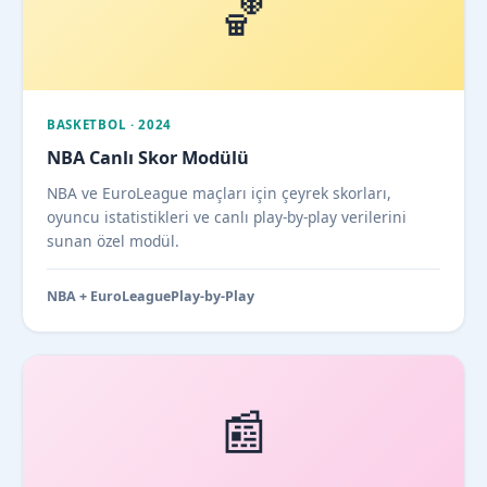
🏀
BASKETBOL · 2024
NBA Canlı Skor Modülü
NBA ve EuroLeague maçları için çeyrek skorları,
oyuncu istatistikleri ve canlı play-by-play verilerini
sunan özel modül.
NBA + EuroLeague
Play-by-Play
📰