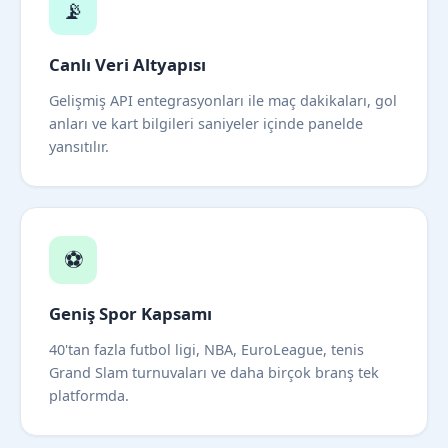
📡
Canlı Veri Altyapısı
Gelişmiş API entegrasyonları ile maç dakikaları, gol
anları ve kart bilgileri saniyeler içinde panelde
yansıtılır.
⚽
Geniş Spor Kapsamı
40'tan fazla futbol ligi, NBA, EuroLeague, tenis
Grand Slam turnuvaları ve daha birçok branş tek
platformda.