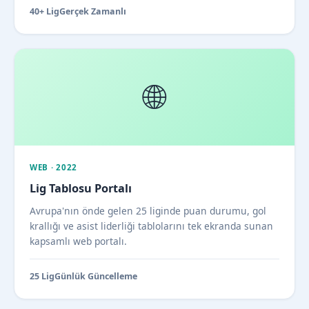
40+ Lig
Gerçek Zamanlı
🌐
WEB · 2022
Lig Tablosu Portalı
Avrupa'nın önde gelen 25 liginde puan durumu, gol
krallığı ve asist liderliği tablolarını tek ekranda sunan
kapsamlı web portalı.
25 Lig
Günlük Güncelleme