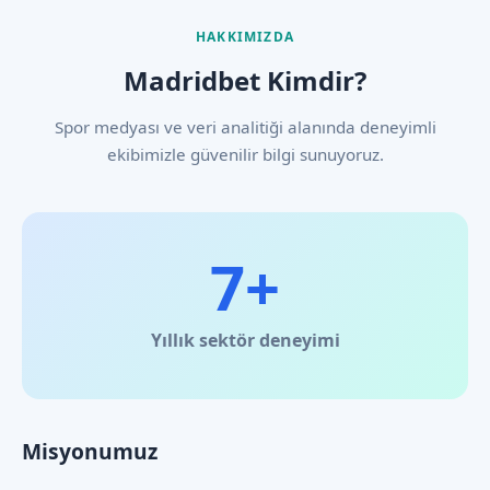
HAKKIMIZDA
Madridbet Kimdir?
Spor medyası ve veri analitiği alanında deneyimli
ekibimizle güvenilir bilgi sunuyoruz.
7+
Yıllık sektör deneyimi
Misyonumuz