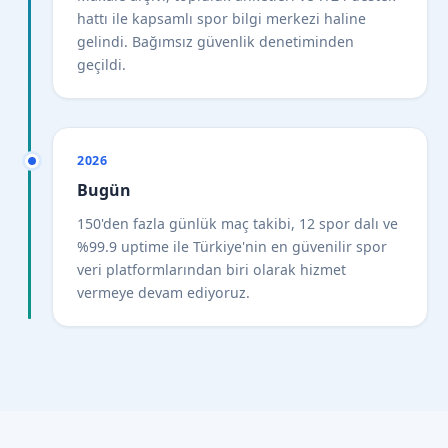
hattı ile kapsamlı spor bilgi merkezi haline
gelindi. Bağımsız güvenlik denetiminden
geçildi.
2026
Bugün
150'den fazla günlük maç takibi, 12 spor dalı ve
%99.9 uptime ile Türkiye'nin en güvenilir spor
veri platformlarından biri olarak hizmet
vermeye devam ediyoruz.