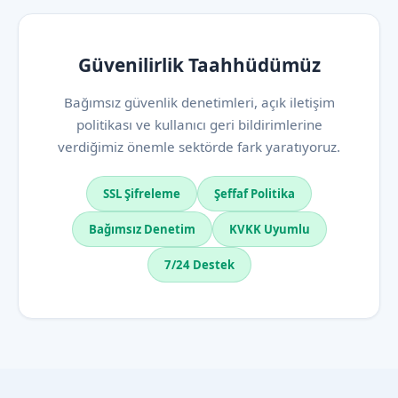
Güvenilirlik Taahhüdümüz
Bağımsız güvenlik denetimleri, açık iletişim
politikası ve kullanıcı geri bildirimlerine
verdiğimiz önemle sektörde fark yaratıyoruz.
SSL Şifreleme
Şeffaf Politika
Bağımsız Denetim
KVKK Uyumlu
7/24 Destek