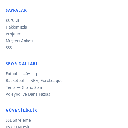
SAYFALAR
Kuruluş
Hakkımızda
Projeler
Müşteri Anketi
SSS
SPOR DALLARI
Futbol — 40+ Lig
Basketbol — NBA, EuroLeague
Tenis — Grand Slam
Voleybol ve Daha Fazlası
GÜVENILIRLIK
SSL Şifreleme
KVKK Uyumlu