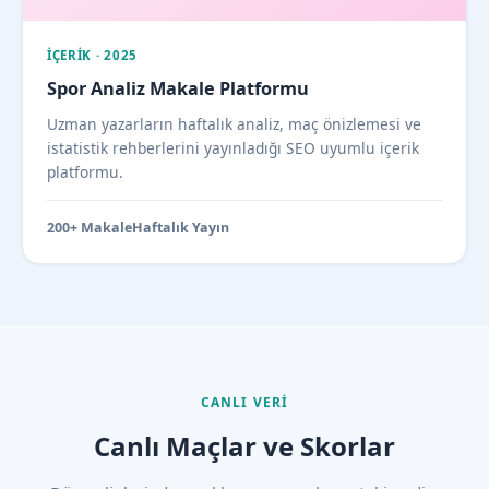
İÇERIK · 2025
Spor Analiz Makale Platformu
Uzman yazarların haftalık analiz, maç önizlemesi ve
istatistik rehberlerini yayınladığı SEO uyumlu içerik
platformu.
200+ Makale
Haftalık Yayın
CANLI VERI
Canlı Maçlar ve Skorlar