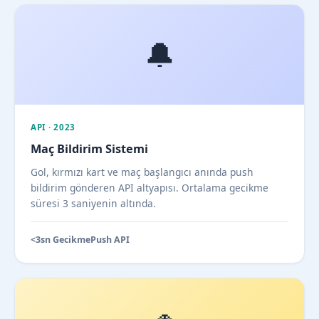
🔔
API · 2023
Maç Bildirim Sistemi
Gol, kırmızı kart ve maç başlangıcı anında push
bildirim gönderen API altyapısı. Ortalama gecikme
süresi 3 saniyenin altında.
<3sn Gecikme
Push API