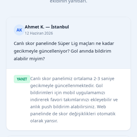
ekibinin yanıtları.
Ahmet K. — İstanbul
AK
12 Haziran 2026
Canlı skor panelinde Süper Lig maçları ne kadar
gecikmeyle güncelleniyor? Gol anında bildirim
alabilir miyim?
Canlı skor panelimiz ortalama 2-3 saniye
YANIT
gecikmeyle güncellenmektedir. Gol
bildirimleri için mobil uygulamamızı
indirerek favori takımlarınızı ekleyebilir ve
anlık push bildirim alabilirsiniz. Web
panelinde de skor değişiklikleri otomatik
olarak yansır.