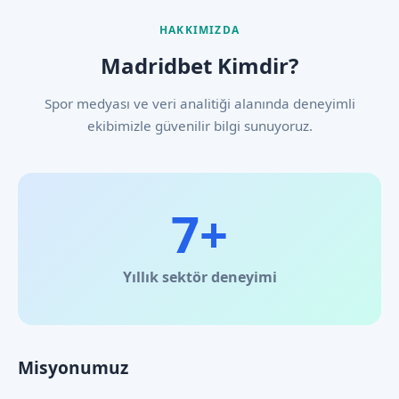
HAKKIMIZDA
Madridbet Kimdir?
Spor medyası ve veri analitiği alanında deneyimli
ekibimizle güvenilir bilgi sunuyoruz.
7+
Yıllık sektör deneyimi
Misyonumuz