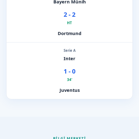
Bayern Münih
2 - 2
HT
Dortmund
Serie A
Inter
1 - 0
34'
Juventus
BILGI MERKEZI