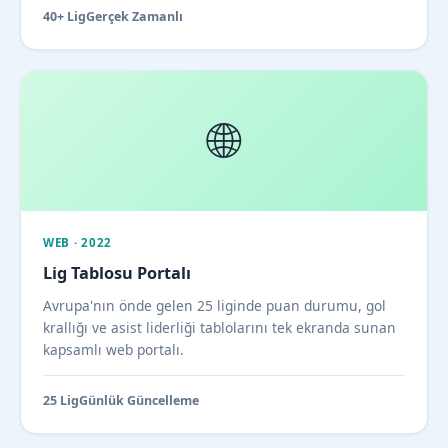
40+ Lig
Gerçek Zamanlı
🌐
WEB · 2022
Lig Tablosu Portalı
Avrupa'nın önde gelen 25 liginde puan durumu, gol
krallığı ve asist liderliği tablolarını tek ekranda sunan
kapsamlı web portalı.
25 Lig
Günlük Güncelleme