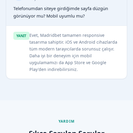
Telefonumdan siteye girdiğimde sayfa düzgün
görünüyor mu? Mobil uyumlu mu?
Evet, Madridbet tamamen responsive
YANIT
tasarıma sahiptir. iOS ve Android cihazlarda
tüm modern tarayıcılarda sorunsuz çalışır.
Daha iyi bir deneyim için mobil
uygulamamızı da App Store ve Google
Play'den indirebilirsiniz.
YARDIM