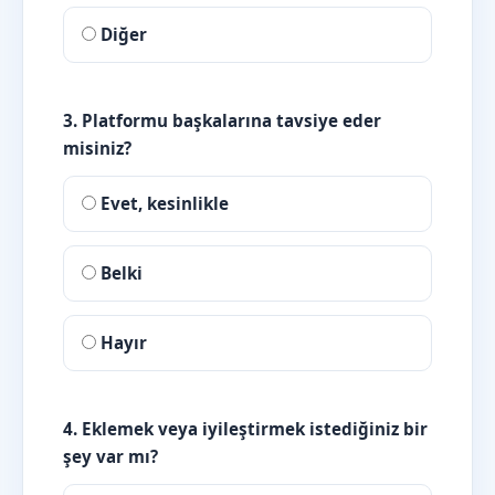
Diğer
3. Platformu başkalarına tavsiye eder
misiniz?
Evet, kesinlikle
Belki
Hayır
4. Eklemek veya iyileştirmek istediğiniz bir
şey var mı?