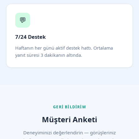
💬
7/24 Destek
Haftanın her günü aktif destek hattı. Ortalama
yanıt süresi 3 dakikanın altında.
GERI BILDIRIM
Müşteri Anketi
Deneyiminizi değerlendirin — görüşleriniz