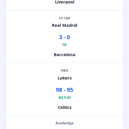
Liverpool
La Liga
Real Madrid
3 - 0
78'
Barcelona
NBA
Lakers
98 - 95
Q4 3:42
Celtics
Bundesliga