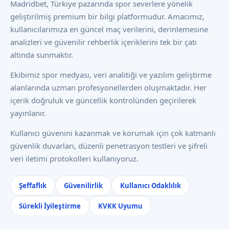
Madridbet, Türkiye pazarında spor severlere yönelik
geliştirilmiş premium bir bilgi platformudur. Amacımız,
kullanıcılarımıza en güncel maç verilerini, derinlemesine
analizleri ve güvenilir rehberlik içeriklerini tek bir çatı
altında sunmaktır.
Ekibimiz spor medyası, veri analitiği ve yazılım geliştirme
alanlarında uzman profesyonellerden oluşmaktadır. Her
içerik doğruluk ve güncellik kontrolünden geçirilerek
yayınlanır.
Kullanıcı güvenini kazanmak ve korumak için çok katmanlı
güvenlik duvarları, düzenli penetrasyon testleri ve şifreli
veri iletimi protokolleri kullanıyoruz.
Şeffaflık
Güvenilirlik
Kullanıcı Odaklılık
Sürekli İyileştirme
KVKK Uyumu