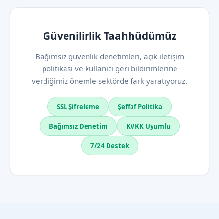
Güvenilirlik Taahhüdümüz
Bağımsız güvenlik denetimleri, açık iletişim
politikası ve kullanıcı geri bildirimlerine
verdiğimiz önemle sektörde fark yaratıyoruz.
SSL Şifreleme
Şeffaf Politika
Bağımsız Denetim
KVKK Uyumlu
7/24 Destek