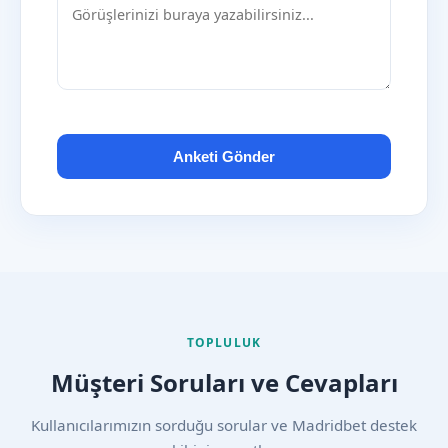
Anketi Gönder
TOPLULUK
Müşteri Soruları ve Cevapları
Kullanıcılarımızın sorduğu sorular ve Madridbet destek