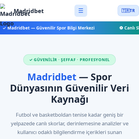
Madridbet
☰
🇹🇷
TR
✓ Madridbet — Güvenilir Spor Bilgi Merkezi
⚽ Canlı Sk
✓ GÜVENILIR · ŞEFFAF · PROFESYONEL
Madridbet
— Spor
Dünyasının Güvenilir Veri
Kaynağı
Futbol ve basketboldan tenise kadar geniş bir
yelpazede canlı skorlar, derinlemesine analizler ve
kullanıcı odaklı bilgilendirme içerikleri sunan