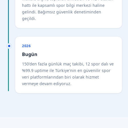
hattı ile kapsamlı spor bilgi merkezi haline
gelindi. Bağımsız güvenlik denetiminden
geçildi.
2026
Bugün
150'den fazla günlük maç takibi, 12 spor dalı ve
%99.9 uptime ile Türkiye'nin en güvenilir spor
veri platformlarından biri olarak hizmet
vermeye devam ediyoruz.