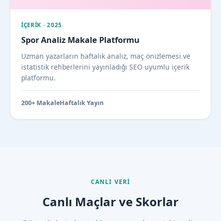
İÇERIK · 2025
Spor Analiz Makale Platformu
Uzman yazarların haftalık analiz, maç önizlemesi ve
istatistik rehberlerini yayınladığı SEO uyumlu içerik
platformu.
200+ Makale
Haftalık Yayın
CANLI VERI
Canlı Maçlar ve Skorlar