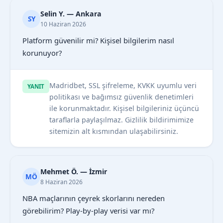
Selin Y. — Ankara
SY
10 Haziran 2026
Platform güvenilir mi? Kişisel bilgilerim nasıl
korunuyor?
Madridbet, SSL şifreleme, KVKK uyumlu veri
YANIT
politikası ve bağımsız güvenlik denetimleri
ile korunmaktadır. Kişisel bilgileriniz üçüncü
taraflarla paylaşılmaz. Gizlilik bildirimimize
sitemizin alt kısmından ulaşabilirsiniz.
Mehmet Ö. — İzmir
MÖ
8 Haziran 2026
NBA maçlarının çeyrek skorlarını nereden
görebilirim? Play-by-play verisi var mı?