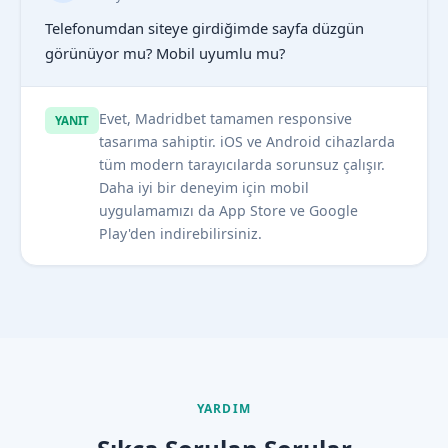
Telefonumdan siteye girdiğimde sayfa düzgün
görünüyor mu? Mobil uyumlu mu?
Evet, Madridbet tamamen responsive
YANIT
tasarıma sahiptir. iOS ve Android cihazlarda
tüm modern tarayıcılarda sorunsuz çalışır.
Daha iyi bir deneyim için mobil
uygulamamızı da App Store ve Google
Play'den indirebilirsiniz.
YARDIM