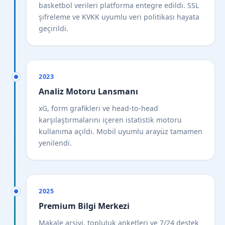
basketbol verileri platforma entegre edildi. SSL
şifreleme ve KVKK uyumlu veri politikası hayata
geçirildi.
2023
Analiz Motoru Lansmanı
xG, form grafikleri ve head-to-head
karşılaştırmalarını içeren istatistik motoru
kullanıma açıldı. Mobil uyumlu arayüz tamamen
yenilendi.
2025
Premium Bilgi Merkezi
Makale arşivi, topluluk anketleri ve 7/24 destek