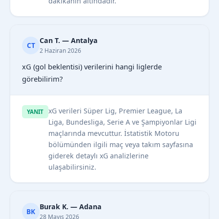
dakikanın altındadır.
Can T. — Antalya
CT
2 Haziran 2026
xG (gol beklentisi) verilerini hangi liglerde
görebilirim?
xG verileri Süper Lig, Premier League, La
YANIT
Liga, Bundesliga, Serie A ve Şampiyonlar Ligi
maçlarında mevcuttur. İstatistik Motoru
bölümünden ilgili maç veya takım sayfasına
giderek detaylı xG analizlerine
ulaşabilirsiniz.
Burak K. — Adana
BK
28 Mayıs 2026