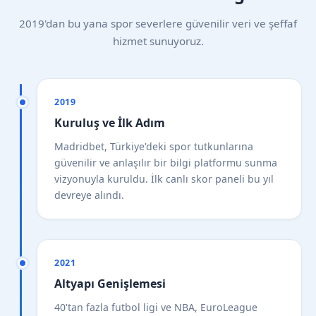
2019'dan bu yana spor severlere güvenilir veri ve şeffaf
hizmet sunuyoruz.
2019
Kuruluş ve İlk Adım
Madridbet, Türkiye'deki spor tutkunlarına
güvenilir ve anlaşılır bir bilgi platformu sunma
vizyonuyla kuruldu. İlk canlı skor paneli bu yıl
devreye alındı.
2021
Altyapı Genişlemesi
40'tan fazla futbol ligi ve NBA, EuroLeague