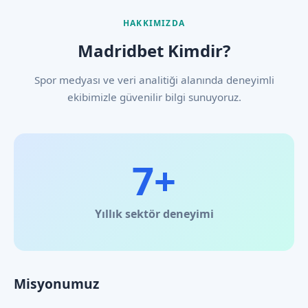
HAKKIMIZDA
Madridbet Kimdir?
Spor medyası ve veri analitiği alanında deneyimli
ekibimizle güvenilir bilgi sunuyoruz.
7+
Yıllık sektör deneyimi
Misyonumuz