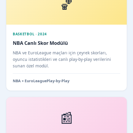
🏀
BASKETBOL · 2024
NBA Canlı Skor Modülü
NBA ve EuroLeague maçları için çeyrek skorları,
oyuncu istatistikleri ve canlı play-by-play verilerini
sunan özel modül.
NBA + EuroLeague
Play-by-Play
📰