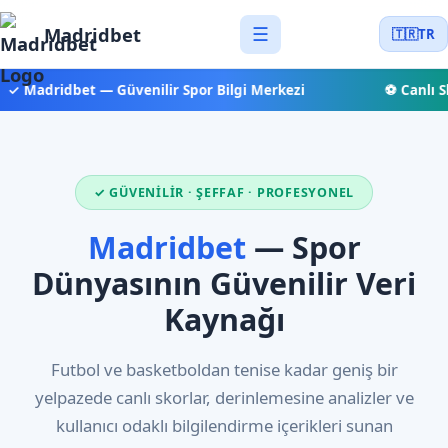
Madridbet
☰
🇹🇷
TR
✓ Madridbet — Güvenilir Spor Bilgi Merkezi
⚽ Canlı Sk
✓ GÜVENILIR · ŞEFFAF · PROFESYONEL
Madridbet
— Spor
Dünyasının Güvenilir Veri
Kaynağı
Futbol ve basketboldan tenise kadar geniş bir
yelpazede canlı skorlar, derinlemesine analizler ve
kullanıcı odaklı bilgilendirme içerikleri sunan