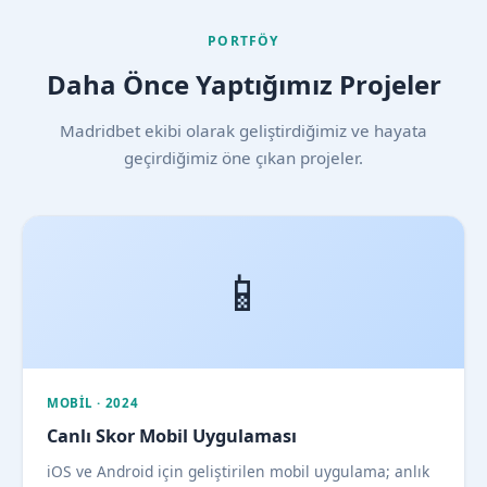
PORTFÖY
Daha Önce Yaptığımız Projeler
Madridbet ekibi olarak geliştirdiğimiz ve hayata
geçirdiğimiz öne çıkan projeler.
📱
MOBIL · 2024
Canlı Skor Mobil Uygulaması
iOS ve Android için geliştirilen mobil uygulama; anlık