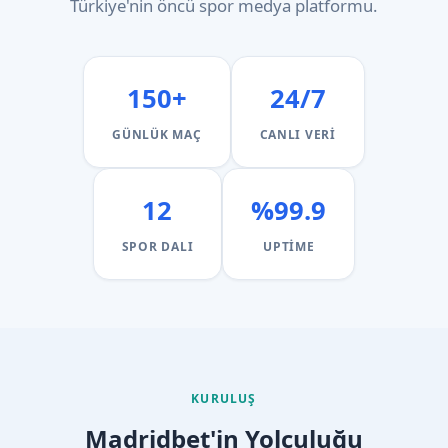
Türkiye'nin öncü spor medya platformu.
150+
24/7
GÜNLÜK MAÇ
CANLI VERI
12
%99.9
SPOR DALI
UPTIME
KURULUŞ
Madridbet'in Yolculuğu