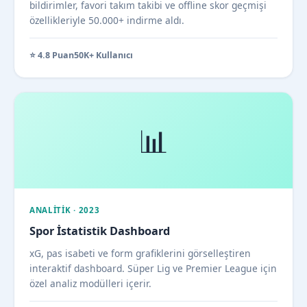
bildirimler, favori takım takibi ve offline skor geçmişi
özellikleriyle 50.000+ indirme aldı.
⭐ 4.8 Puan
50K+ Kullanıcı
📊
ANALITIK · 2023
Spor İstatistik Dashboard
xG, pas isabeti ve form grafiklerini görselleştiren
interaktif dashboard. Süper Lig ve Premier League için
özel analiz modülleri içerir.