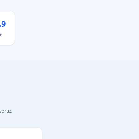
.9
E
yoruz.