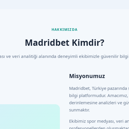
HAKKIMIZDA
Madridbet Kimdir?
ı ve veri analitiği alanında deneyimli ekibimizle güvenilir bilg
Misyonumuz
Madridbet, Türkiye pazarında s
bilgi platformudur. Amacımız, 
derinlemesine analizleri ve güve
sunmaktır.
Ekibimiz spor medyası, veri an
profesyonellerden oluşmaktadı