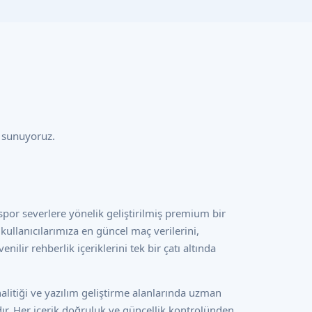
i sunuyoruz.
por severlere yönelik geliştirilmiş premium bir
kullanıcılarımıza en güncel maç verilerini,
nilir rehberlik içeriklerini tek bir çatı altında
alitiği ve yazılım geliştirme alanlarında uzman
r. Her içerik doğruluk ve güncellik kontrolünden