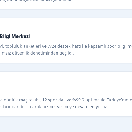
ilgi Merkezi
i, topluluk anketleri ve 7/24 destek hattı ile kapsamlı spor bilgi m
ğımsız güvenlik denetiminden geçildi.
la günlük maç takibi, 12 spor dalı ve %99.9 uptime ile Türkiye'nin 
rmlarından biri olarak hizmet vermeye devam ediyoruz.