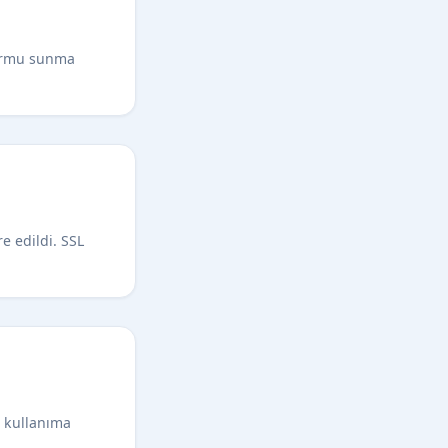
tformu sunma
e edildi. SSL
u kullanıma