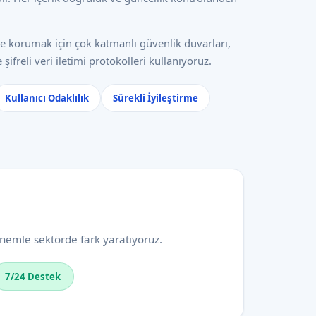
e korumak için çok katmanlı güvenlik duvarları,
şifreli veri iletimi protokolleri kullanıyoruz.
Kullanıcı Odaklılık
Sürekli İyileştirme
 önemle sektörde fark yaratıyoruz.
7/24 Destek