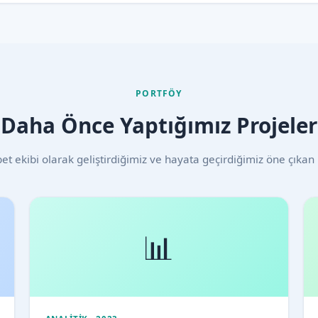
PORTFÖY
Daha Önce Yaptığımız Projeler
t ekibi olarak geliştirdiğimiz ve hayata geçirdiğimiz öne çıkan 
📊