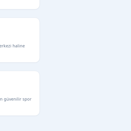
erkezi haline
en güvenilir spor