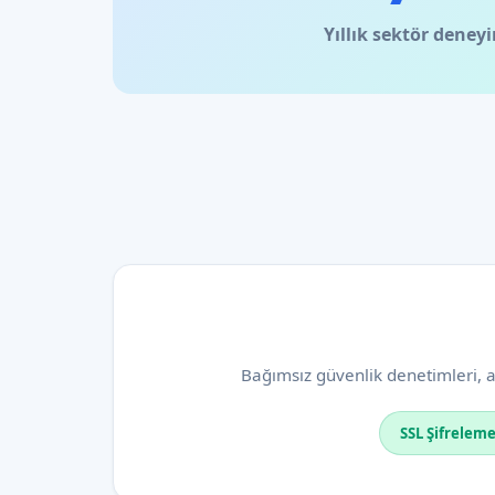
Yıllık sektör deney
Bağımsız güvenlik denetimleri, aç
SSL Şifrelem