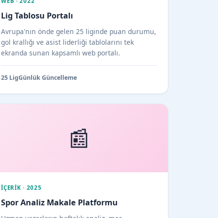
WEB · 2022
Lig Tablosu Portalı
Avrupa'nın önde gelen 25 liginde puan durumu,
gol krallığı ve asist liderliği tablolarını tek
ekranda sunan kapsamlı web portalı.
25 Lig
Günlük Güncelleme
📰
İÇERIK · 2025
Spor Analiz Makale Platformu