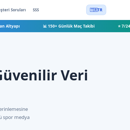
şteri Soruları
SSS
🇹🇷
TR
n Altyapı
📊 150+ Günlük Maç Takibi
⭐ 7/24 M
üvenilir Veri
derinlemesine
ncü spor medya