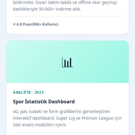
bildirimler, favori takım takibi ve offline skor geçmişi
özellikleriyle 50.000+ indirme aldı.
⭐ 4.8 Puan
50K+ Kullanıcı
📊
ANALITIK · 2023
Spor İstatistik Dashboard
xG, pas isabeti ve form grafiklerini görselleştiren
interaktif dashboard. Süper Lig ve Premier League için
özel analiz modülleri içerir.