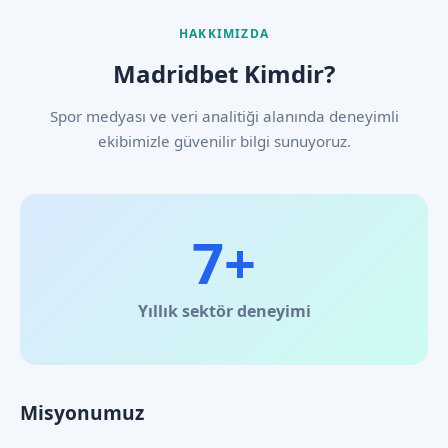
HAKKIMIZDA
Madridbet Kimdir?
Spor medyası ve veri analitiği alanında deneyimli
ekibimizle güvenilir bilgi sunuyoruz.
7+
Yıllık sektör deneyimi
Misyonumuz