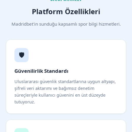
Platform Özellikleri
Madridbet'in sunduğu kapsamlı spor bilgi hizmetleri.
🛡️
Güvenilirlik Standardı
Uluslararası güvenlik standartlarına uygun altyapı,
şifreli veri aktarımı ve bağımsız denetim
süreçleriyle kullanıcı güvenini en üst düzeyde
tutuyoruz.