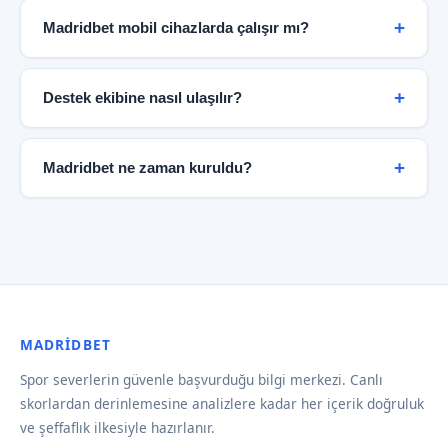
edilebilir.
gizliliği standartlarına uygun altyapı kullanarak
Madridbet mobil cihazlarda çalışır mı?
kullanıcı bilgilerini korur. Kişisel veriler üçüncü
taraflarla paylaşılmaz ve tüm aktarımlar SSL şifreleme
Evet. Madridbet tamamen responsive tasarıma
ile güvence altına alınır.
sahiptir ve tüm modern mobil tarayıcılarda sorunsuz
Destek ekibine nasıl ulaşılır?
çalışır. iOS ve Android cihazlarda premium deneyim
sunulmaktadır.
Madridbet 7/24 destek hattı haftanın her günü
aktiftir. Canlı destek, e-posta ve sosyal medya
Madridbet ne zaman kuruldu?
kanalları üzerinden ekibe ulaşabilirsiniz. Ortalama
yanıt süresi 3 dakikanın altındadır.
Madridbet 2019 yılında kurulmuş olup, o günden bu
yana spor severlere güvenilir veri ve şeffaf hizmet
sunmaktadır. Kuruluş hikayemiz hakkında daha fazla
bilgi için Kuruluş bölümüne göz atabilirsiniz.
MADRIDBET
Spor severlerin güvenle başvurduğu bilgi merkezi. Canlı
skorlardan derinlemesine analizlere kadar her içerik doğruluk
ve şeffaflık ilkesiyle hazırlanır.