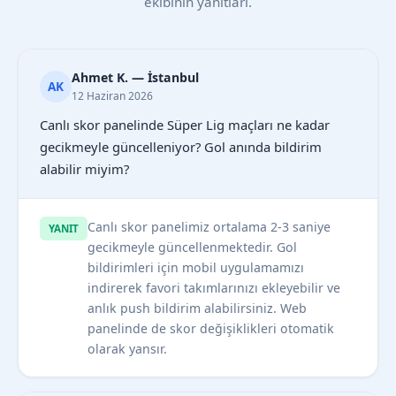
ekibinin yanıtları.
Ahmet K. — İstanbul
AK
12 Haziran 2026
Canlı skor panelinde Süper Lig maçları ne kadar
gecikmeyle güncelleniyor? Gol anında bildirim
alabilir miyim?
Canlı skor panelimiz ortalama 2-3 saniye
YANIT
gecikmeyle güncellenmektedir. Gol
bildirimleri için mobil uygulamamızı
indirerek favori takımlarınızı ekleyebilir ve
anlık push bildirim alabilirsiniz. Web
panelinde de skor değişiklikleri otomatik
olarak yansır.