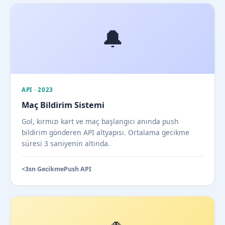
🔔
API · 2023
Maç Bildirim Sistemi
Gol, kırmızı kart ve maç başlangıcı anında push
bildirim gönderen API altyapısı. Ortalama gecikme
süresi 3 saniyenin altında.
<3sn Gecikme
Push API