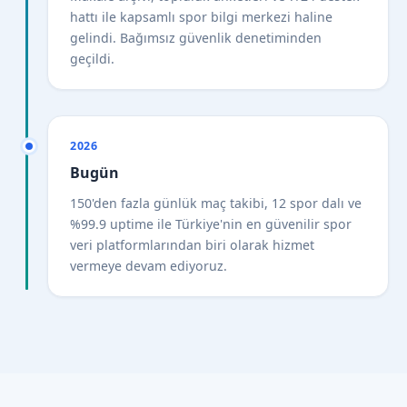
hattı ile kapsamlı spor bilgi merkezi haline
gelindi. Bağımsız güvenlik denetiminden
geçildi.
2026
Bugün
150'den fazla günlük maç takibi, 12 spor dalı ve
%99.9 uptime ile Türkiye'nin en güvenilir spor
veri platformlarından biri olarak hizmet
vermeye devam ediyoruz.