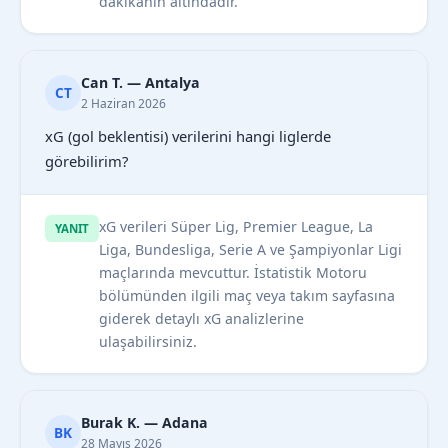
dakikanın altındadır.
Can T. — Antalya
CT
2 Haziran 2026
xG (gol beklentisi) verilerini hangi liglerde
görebilirim?
xG verileri Süper Lig, Premier League, La
YANIT
Liga, Bundesliga, Serie A ve Şampiyonlar Ligi
maçlarında mevcuttur. İstatistik Motoru
bölümünden ilgili maç veya takım sayfasına
giderek detaylı xG analizlerine
ulaşabilirsiniz.
Burak K. — Adana
BK
28 Mayıs 2026