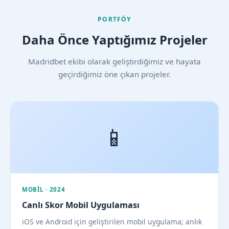
PORTFÖY
Daha Önce Yaptığımız Projeler
Madridbet ekibi olarak geliştirdiğimiz ve hayata
geçirdiğimiz öne çıkan projeler.
📱
MOBIL · 2024
Canlı Skor Mobil Uygulaması
iOS ve Android için geliştirilen mobil uygulama; anlık