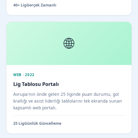
40+ Lig
Gerçek Zamanlı
🌐
WEB · 2022
Lig Tablosu Portalı
Avrupa'nın önde gelen 25 liginde puan durumu, gol
krallığı ve asist liderliği tablolarını tek ekranda sunan
kapsamlı web portalı.
25 Lig
Günlük Güncelleme