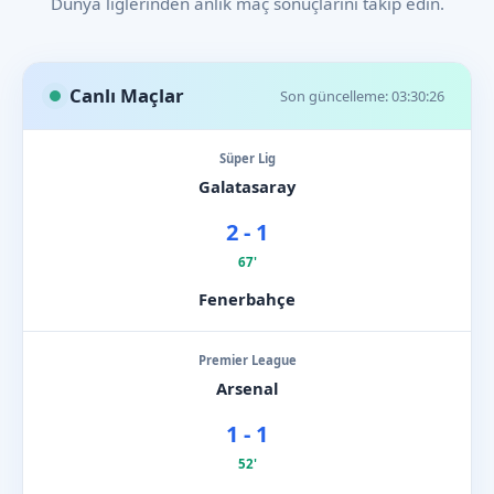
Dünya liglerinden anlık maç sonuçlarını takip edin.
Canlı Maçlar
Son güncelleme: 03:30:26
Süper Lig
Galatasaray
2 - 1
67'
Fenerbahçe
Premier League
Arsenal
1 - 1
52'