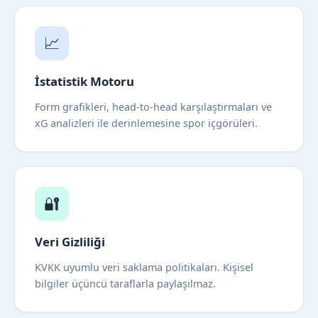
📈
İstatistik Motoru
Form grafikleri, head-to-head karşılaştırmaları ve
xG analizleri ile derinlemesine spor içgörüleri.
🔐
Veri Gizliliği
KVKK uyumlu veri saklama politikaları. Kişisel
bilgiler üçüncü taraflarla paylaşılmaz.