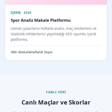
İÇERIK · 2025
Spor Analiz Makale Platformu
Uzman yazarların haftalık analiz, maç önizlemesi ve
istatistik rehberlerini yayınladığı SEO uyumlu içerik
platformu.
200+ Makale
Haftalık Yayın
CANLI VERI
Canlı Maçlar ve Skorlar