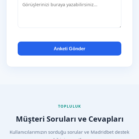
Anketi Gönder
TOPLULUK
Müşteri Soruları ve Cevapları
Kullanıcılarımızın sorduğu sorular ve Madridbet destek