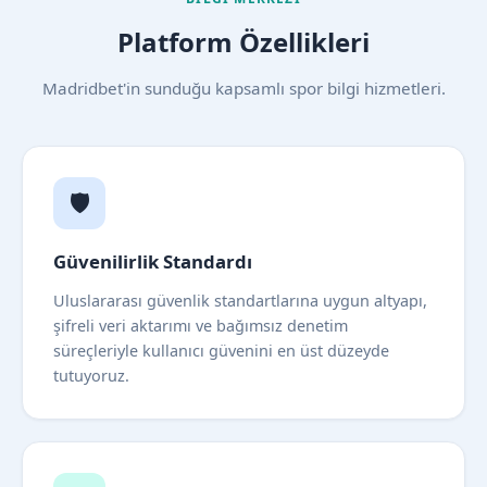
Platform Özellikleri
Madridbet'in sunduğu kapsamlı spor bilgi hizmetleri.
🛡️
Güvenilirlik Standardı
Uluslararası güvenlik standartlarına uygun altyapı,
şifreli veri aktarımı ve bağımsız denetim
süreçleriyle kullanıcı güvenini en üst düzeyde
tutuyoruz.