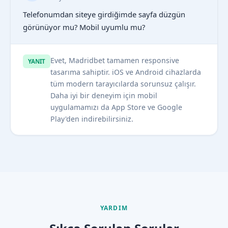
Telefonumdan siteye girdiğimde sayfa düzgün
görünüyor mu? Mobil uyumlu mu?
Evet, Madridbet tamamen responsive
YANIT
tasarıma sahiptir. iOS ve Android cihazlarda
tüm modern tarayıcılarda sorunsuz çalışır.
Daha iyi bir deneyim için mobil
uygulamamızı da App Store ve Google
Play'den indirebilirsiniz.
YARDIM