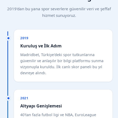
2019'dan bu yana spor severlere güvenilir veri ve şeffaf
hizmet sunuyoruz.
2019
Kuruluş ve İlk Adım
Madridbet, Türkiye'deki spor tutkunlarına
güvenilir ve anlaşılır bir bilgi platformu sunma
vizyonuyla kuruldu. İlk canlı skor paneli bu yıl
devreye alındı.
2021
Altyapı Genişlemesi
40'tan fazla futbol ligi ve NBA, EuroLeague