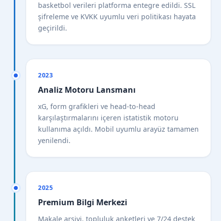
basketbol verileri platforma entegre edildi. SSL
şifreleme ve KVKK uyumlu veri politikası hayata
geçirildi.
2023
Analiz Motoru Lansmanı
xG, form grafikleri ve head-to-head
karşılaştırmalarını içeren istatistik motoru
kullanıma açıldı. Mobil uyumlu arayüz tamamen
yenilendi.
2025
Premium Bilgi Merkezi
Makale arşivi, topluluk anketleri ve 7/24 destek