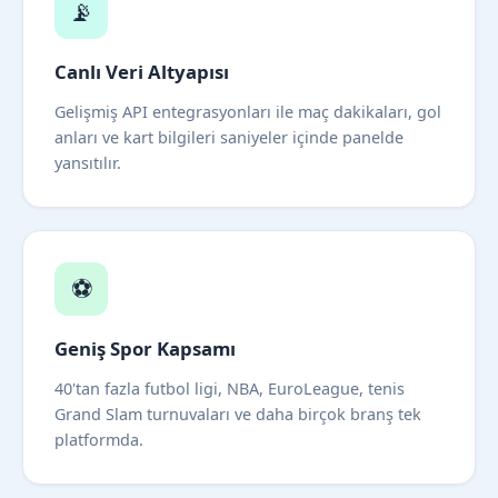
📡
Canlı Veri Altyapısı
Gelişmiş API entegrasyonları ile maç dakikaları, gol
anları ve kart bilgileri saniyeler içinde panelde
yansıtılır.
⚽
Geniş Spor Kapsamı
40'tan fazla futbol ligi, NBA, EuroLeague, tenis
Grand Slam turnuvaları ve daha birçok branş tek
platformda.