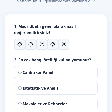
platformumuzu geliştirmemize yardımcı olur.
1. Madridbet'i genel olarak nasıl
değerlendirirsiniz?
🙂
🤩
😞
😐
😊
2. En çok hangi özelliği kullanıyorsunuz?
Canlı Skor Paneli
İstatistik ve Analiz
Makaleler ve Rehberler