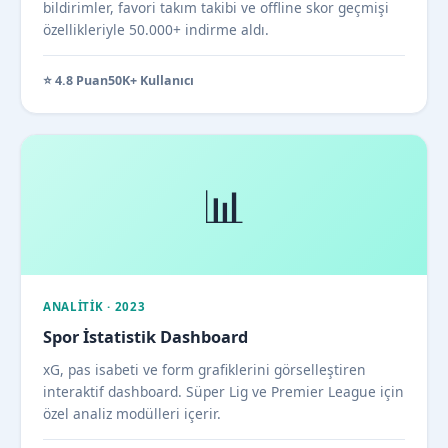
bildirimler, favori takım takibi ve offline skor geçmişi
özellikleriyle 50.000+ indirme aldı.
⭐ 4.8 Puan
50K+ Kullanıcı
📊
ANALITIK · 2023
Spor İstatistik Dashboard
xG, pas isabeti ve form grafiklerini görselleştiren
interaktif dashboard. Süper Lig ve Premier League için
özel analiz modülleri içerir.