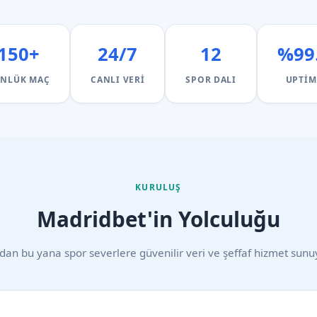
150+
24/7
12
%99
NLÜK MAÇ
CANLI VERI
SPOR DALI
UPTIM
KURULUŞ
Madridbet'in Yolculuğu
dan bu yana spor severlere güvenilir veri ve şeffaf hizmet sunu