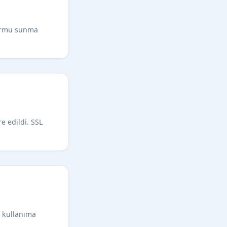
tformu sunma
e edildi. SSL
u kullanıma