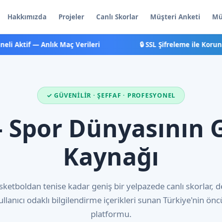
Hakkımızda
Projeler
Canlı Skorlar
Müşteri Anketi
Mü
li Aktif — Anlık Maç Verileri
🔒 SSL Şifreleme ile Koruna
✓ GÜVENILIR · ŞEFFAF · PROFESYONEL
Spor Dünyasının G
Kaynağı
sketboldan tenise kadar geniş bir yelpazede canlı skorlar, 
kullanıcı odaklı bilgilendirme içerikleri sunan Türkiye'nin ö
platformu.