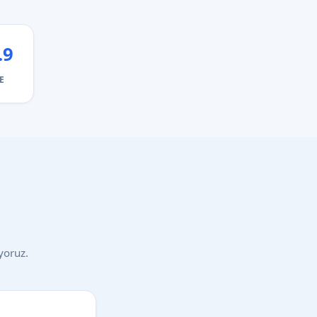
.9
E
yoruz.