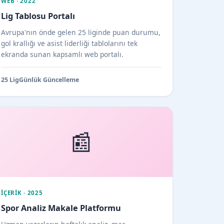
WEB · 2022
Lig Tablosu Portalı
Avrupa'nın önde gelen 25 liginde puan durumu,
gol krallığı ve asist liderliği tablolarını tek
ekranda sunan kapsamlı web portalı.
25 Lig
Günlük Güncelleme
📰
İÇERIK · 2025
Spor Analiz Makale Platformu