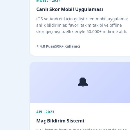
MOBIL · 2024
Canlı Skor Mobil Uygulaması
iOS ve Android için geliştirilen mobil uygulama;
anlık bildirimler, favori takım takibi ve offline
skor geçmişi özellikleriyle 50.000+ indirme aldı.
⭐ 4.8 Puan
50K+ Kullanıcı
🔔
API · 2023
Maç Bildirim Sistemi