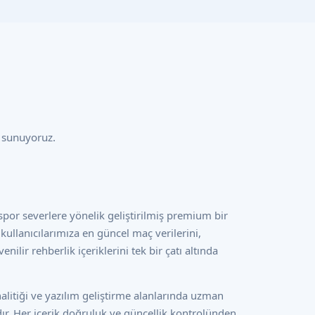
i sunuyoruz.
por severlere yönelik geliştirilmiş premium bir
kullanıcılarımıza en güncel maç verilerini,
nilir rehberlik içeriklerini tek bir çatı altında
alitiği ve yazılım geliştirme alanlarında uzman
r. Her içerik doğruluk ve güncellik kontrolünden