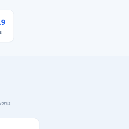
.9
E
yoruz.