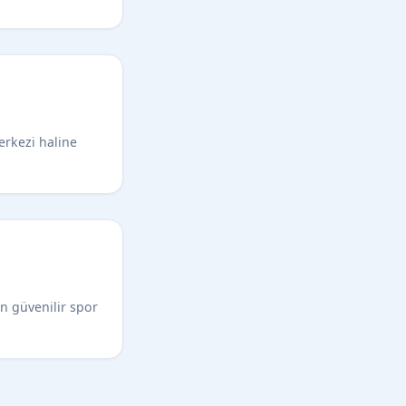
erkezi haline
en güvenilir spor