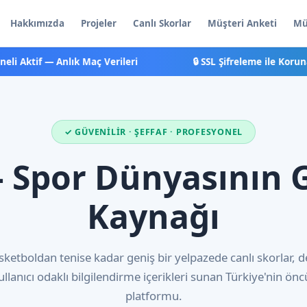
Hakkımızda
Projeler
Canlı Skorlar
Müşteri Anketi
Mü
li Aktif — Anlık Maç Verileri
🔒 SSL Şifreleme ile Koruna
✓ GÜVENILIR · ŞEFFAF · PROFESYONEL
Spor Dünyasının G
Kaynağı
sketboldan tenise kadar geniş bir yelpazede canlı skorlar, 
kullanıcı odaklı bilgilendirme içerikleri sunan Türkiye'nin ö
platformu.