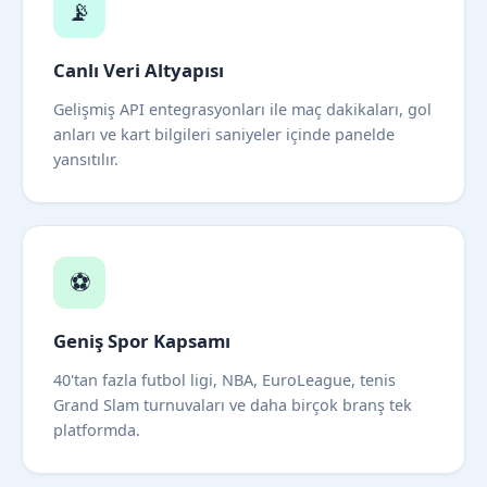
📡
Canlı Veri Altyapısı
Gelişmiş API entegrasyonları ile maç dakikaları, gol
anları ve kart bilgileri saniyeler içinde panelde
yansıtılır.
⚽
Geniş Spor Kapsamı
40'tan fazla futbol ligi, NBA, EuroLeague, tenis
Grand Slam turnuvaları ve daha birçok branş tek
platformda.