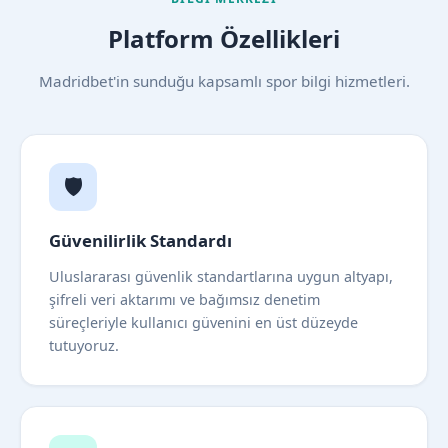
Platform Özellikleri
Madridbet'in sunduğu kapsamlı spor bilgi hizmetleri.
🛡️
Güvenilirlik Standardı
Uluslararası güvenlik standartlarına uygun altyapı,
şifreli veri aktarımı ve bağımsız denetim
süreçleriyle kullanıcı güvenini en üst düzeyde
tutuyoruz.