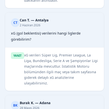
dakikanın altındadır.
Can T. — Antalya
CT
2 Haziran 2026
xG (gol beklentisi) verilerini hangi liglerde
görebilirim?
xG verileri Süper Lig, Premier League, La
YANIT
Liga, Bundesliga, Serie A ve Şampiyonlar Ligi
maçlarında mevcuttur. İstatistik Motoru
bölümünden ilgili maç veya takım sayfasına
giderek detaylı xG analizlerine
ulaşabilirsiniz.
Burak K. — Adana
BK
28 Mayıs 2026