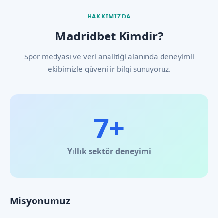
HAKKIMIZDA
Madridbet Kimdir?
Spor medyası ve veri analitiği alanında deneyimli
ekibimizle güvenilir bilgi sunuyoruz.
7+
Yıllık sektör deneyimi
Misyonumuz