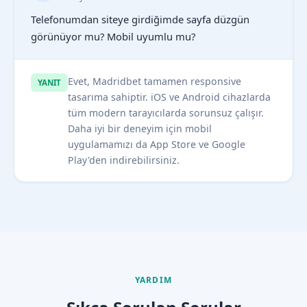
Telefonumdan siteye girdiğimde sayfa düzgün
görünüyor mu? Mobil uyumlu mu?
Evet, Madridbet tamamen responsive
YANIT
tasarıma sahiptir. iOS ve Android cihazlarda
tüm modern tarayıcılarda sorunsuz çalışır.
Daha iyi bir deneyim için mobil
uygulamamızı da App Store ve Google
Play'den indirebilirsiniz.
YARDIM