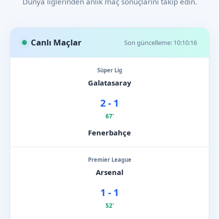
Dünya liglerinden anlık maç sonuçlarını takip edin.
Canlı Maçlar
Son güncelleme: 10:10:16
Süper Lig
Galatasaray
2 - 1
67'
Fenerbahçe
Premier League
Arsenal
1 - 1
52'