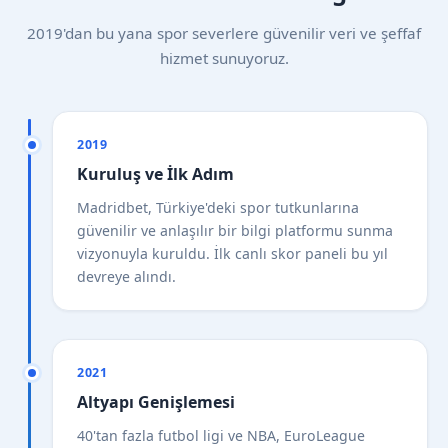
2019'dan bu yana spor severlere güvenilir veri ve şeffaf
hizmet sunuyoruz.
2019
Kuruluş ve İlk Adım
Madridbet, Türkiye'deki spor tutkunlarına
güvenilir ve anlaşılır bir bilgi platformu sunma
vizyonuyla kuruldu. İlk canlı skor paneli bu yıl
devreye alındı.
2021
Altyapı Genişlemesi
40'tan fazla futbol ligi ve NBA, EuroLeague