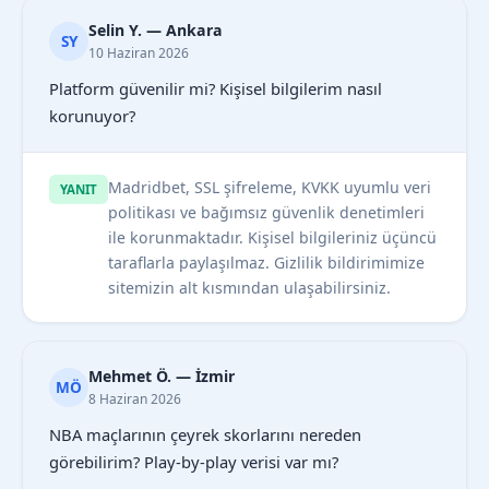
Selin Y. — Ankara
SY
10 Haziran 2026
Platform güvenilir mi? Kişisel bilgilerim nasıl
korunuyor?
Madridbet, SSL şifreleme, KVKK uyumlu veri
YANIT
politikası ve bağımsız güvenlik denetimleri
ile korunmaktadır. Kişisel bilgileriniz üçüncü
taraflarla paylaşılmaz. Gizlilik bildirimimize
sitemizin alt kısmından ulaşabilirsiniz.
Mehmet Ö. — İzmir
MÖ
8 Haziran 2026
NBA maçlarının çeyrek skorlarını nereden
görebilirim? Play-by-play verisi var mı?