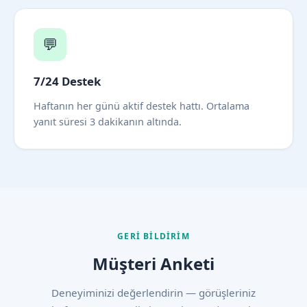
💬
7/24 Destek
Haftanın her günü aktif destek hattı. Ortalama
yanıt süresi 3 dakikanın altında.
GERI BILDIRIM
Müşteri Anketi
Deneyiminizi değerlendirin — görüşleriniz