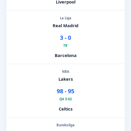
Liverpool
La Liga
Real Madrid
3 - 0
78'
Barcelona
NBA
Lakers
98 - 95
Q4 3:42
Celtics
Bundesliga