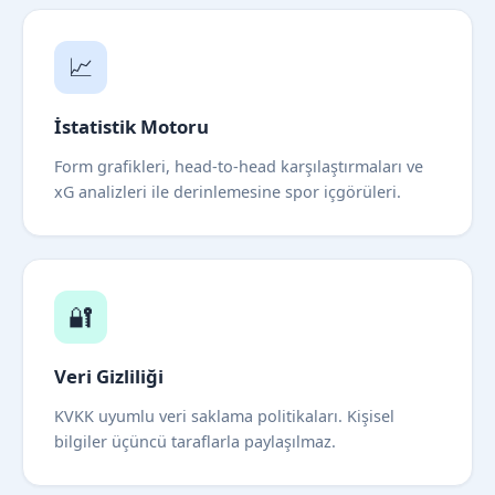
📈
İstatistik Motoru
Form grafikleri, head-to-head karşılaştırmaları ve
xG analizleri ile derinlemesine spor içgörüleri.
🔐
Veri Gizliliği
KVKK uyumlu veri saklama politikaları. Kişisel
bilgiler üçüncü taraflarla paylaşılmaz.