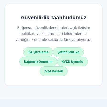
Güvenilirlik Taahhüdümüz
Bağımsız güvenlik denetimleri, açık iletişim
politikası ve kullanıcı geri bildirimlerine
verdiğimiz önemle sektörde fark yaratıyoruz.
SSL Şifreleme
Şeffaf Politika
Bağımsız Denetim
KVKK Uyumlu
7/24 Destek