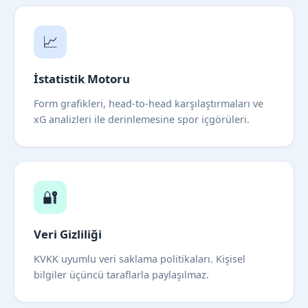
📈
İstatistik Motoru
Form grafikleri, head-to-head karşılaştırmaları ve
xG analizleri ile derinlemesine spor içgörüleri.
🔐
Veri Gizliliği
KVKK uyumlu veri saklama politikaları. Kişisel
bilgiler üçüncü taraflarla paylaşılmaz.