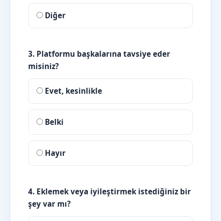
Diğer
3. Platformu başkalarına tavsiye eder
misiniz?
Evet, kesinlikle
Belki
Hayır
4. Eklemek veya iyileştirmek istediğiniz bir
şey var mı?