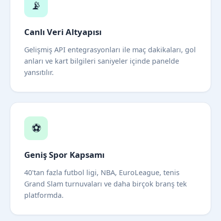
📡
Canlı Veri Altyapısı
Gelişmiş API entegrasyonları ile maç dakikaları, gol
anları ve kart bilgileri saniyeler içinde panelde
yansıtılır.
⚽
Geniş Spor Kapsamı
40'tan fazla futbol ligi, NBA, EuroLeague, tenis
Grand Slam turnuvaları ve daha birçok branş tek
platformda.