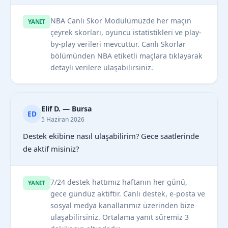
NBA Canlı Skor Modülümüzde her maçın
YANIT
çeyrek skorları, oyuncu istatistikleri ve play-
by-play verileri mevcuttur. Canlı Skorlar
bölümünden NBA etiketli maçlara tıklayarak
detaylı verilere ulaşabilirsiniz.
Elif D. — Bursa
ED
5 Haziran 2026
Destek ekibine nasıl ulaşabilirim? Gece saatlerinde
de aktif misiniz?
7/24 destek hattımız haftanın her günü,
YANIT
gece gündüz aktiftir. Canlı destek, e-posta ve
sosyal medya kanallarımız üzerinden bize
ulaşabilirsiniz. Ortalama yanıt süremiz 3