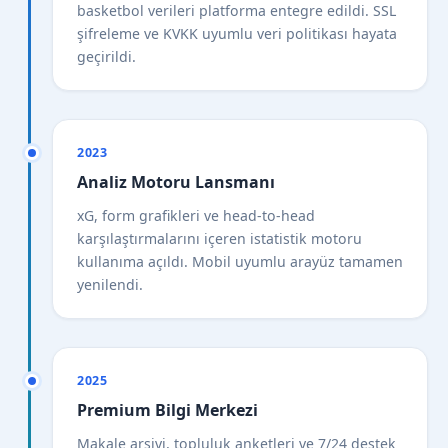
basketbol verileri platforma entegre edildi. SSL
şifreleme ve KVKK uyumlu veri politikası hayata
geçirildi.
2023
Analiz Motoru Lansmanı
xG, form grafikleri ve head-to-head
karşılaştırmalarını içeren istatistik motoru
kullanıma açıldı. Mobil uyumlu arayüz tamamen
yenilendi.
2025
Premium Bilgi Merkezi
Makale arşivi, topluluk anketleri ve 7/24 destek