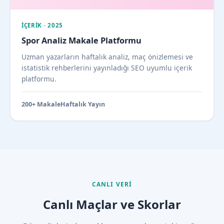
İÇERIK · 2025
Spor Analiz Makale Platformu
Uzman yazarların haftalık analiz, maç önizlemesi ve
istatistik rehberlerini yayınladığı SEO uyumlu içerik
platformu.
200+ Makale
Haftalık Yayın
CANLI VERI
Canlı Maçlar ve Skorlar