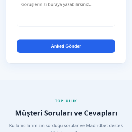
Anketi Gönder
TOPLULUK
Müşteri Soruları ve Cevapları
Kullanıcılarımızın sorduğu sorular ve Madridbet destek