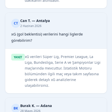
dakikanın altındadır.
Can T. — Antalya
CT
2 Haziran 2026
xG (gol beklentisi) verilerini hangi liglerde
görebilirim?
xG verileri Süper Lig, Premier League, La
YANIT
Liga, Bundesliga, Serie A ve Şampiyonlar Ligi
maçlarında mevcuttur. İstatistik Motoru
bölümünden ilgili maç veya takım sayfasına
giderek detaylı xG analizlerine
ulaşabilirsiniz.
Burak K. — Adana
BK
28 Mayıs 2026