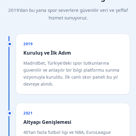
2019'dan bu yana spor severlere güvenilir veri ve şeffaf
hizmet sunuyoruz.
2019
Kuruluş ve İlk Adım
Madridbet, Türkiye'deki spor tutkunlarına
güvenilir ve anlaşılır bir bilgi platformu sunma
vizyonuyla kuruldu. İlk canlı skor paneli bu yıl
devreye alındı.
2021
Altyapı Genişlemesi
40'tan fazla futbol ligi ve NBA, EuroLeague