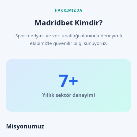
HAKKIMIZDA
Madridbet Kimdir?
Spor medyası ve veri analitiği alanında deneyimli
ekibimizle güvenilir bilgi sunuyoruz.
7+
Yıllık sektör deneyimi
Misyonumuz