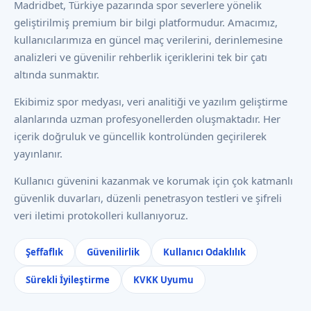
Madridbet, Türkiye pazarında spor severlere yönelik
geliştirilmiş premium bir bilgi platformudur. Amacımız,
kullanıcılarımıza en güncel maç verilerini, derinlemesine
analizleri ve güvenilir rehberlik içeriklerini tek bir çatı
altında sunmaktır.
Ekibimiz spor medyası, veri analitiği ve yazılım geliştirme
alanlarında uzman profesyonellerden oluşmaktadır. Her
içerik doğruluk ve güncellik kontrolünden geçirilerek
yayınlanır.
Kullanıcı güvenini kazanmak ve korumak için çok katmanlı
güvenlik duvarları, düzenli penetrasyon testleri ve şifreli
veri iletimi protokolleri kullanıyoruz.
Şeffaflık
Güvenilirlik
Kullanıcı Odaklılık
Sürekli İyileştirme
KVKK Uyumu