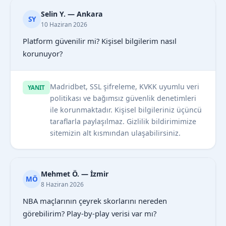
Selin Y. — Ankara
SY
10 Haziran 2026
Platform güvenilir mi? Kişisel bilgilerim nasıl
korunuyor?
Madridbet, SSL şifreleme, KVKK uyumlu veri
YANIT
politikası ve bağımsız güvenlik denetimleri
ile korunmaktadır. Kişisel bilgileriniz üçüncü
taraflarla paylaşılmaz. Gizlilik bildirimimize
sitemizin alt kısmından ulaşabilirsiniz.
Mehmet Ö. — İzmir
MÖ
8 Haziran 2026
NBA maçlarının çeyrek skorlarını nereden
görebilirim? Play-by-play verisi var mı?