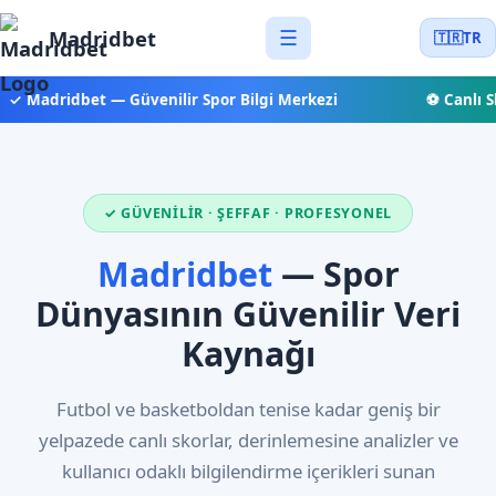
Madridbet
☰
🇹🇷
TR
✓ Madridbet — Güvenilir Spor Bilgi Merkezi
⚽ Canlı Sk
✓ GÜVENILIR · ŞEFFAF · PROFESYONEL
Madridbet
— Spor
Dünyasının Güvenilir Veri
Kaynağı
Futbol ve basketboldan tenise kadar geniş bir
yelpazede canlı skorlar, derinlemesine analizler ve
kullanıcı odaklı bilgilendirme içerikleri sunan