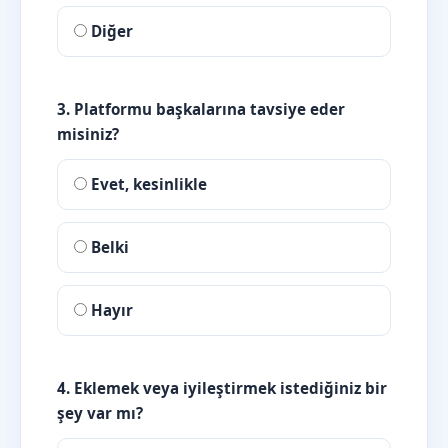
Diğer
3. Platformu başkalarına tavsiye eder
misiniz?
Evet, kesinlikle
Belki
Hayır
4. Eklemek veya iyileştirmek istediğiniz bir
şey var mı?