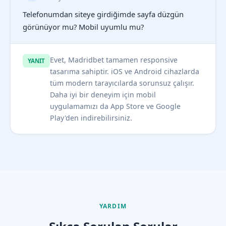
Telefonumdan siteye girdiğimde sayfa düzgün
görünüyor mu? Mobil uyumlu mu?
Evet, Madridbet tamamen responsive
YANIT
tasarıma sahiptir. iOS ve Android cihazlarda
tüm modern tarayıcılarda sorunsuz çalışır.
Daha iyi bir deneyim için mobil
uygulamamızı da App Store ve Google
Play'den indirebilirsiniz.
YARDIM