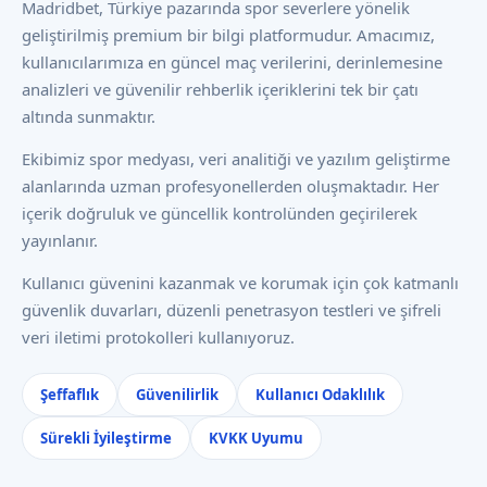
Madridbet, Türkiye pazarında spor severlere yönelik
geliştirilmiş premium bir bilgi platformudur. Amacımız,
kullanıcılarımıza en güncel maç verilerini, derinlemesine
analizleri ve güvenilir rehberlik içeriklerini tek bir çatı
altında sunmaktır.
Ekibimiz spor medyası, veri analitiği ve yazılım geliştirme
alanlarında uzman profesyonellerden oluşmaktadır. Her
içerik doğruluk ve güncellik kontrolünden geçirilerek
yayınlanır.
Kullanıcı güvenini kazanmak ve korumak için çok katmanlı
güvenlik duvarları, düzenli penetrasyon testleri ve şifreli
veri iletimi protokolleri kullanıyoruz.
Şeffaflık
Güvenilirlik
Kullanıcı Odaklılık
Sürekli İyileştirme
KVKK Uyumu