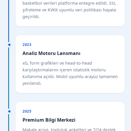
basketbol verileri platforma entegre edildi. SSL
şifreleme ve KVKK uyumlu veri politikası hayata
geçirildi.
2023
Analiz Motoru Lansmanı
xG, form grafikleri ve head-to-head
karşılaştırmalarını içeren istatistik motoru
kullanıma açıldı. Mobil uyumlu arayüz tamamen
yenilendi.
2025
Premium Bilgi Merkezi
Makale arşivi, topluluk anketleri ve 7/24 destek