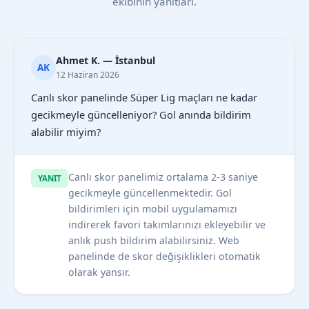
ekibinin yanıtları.
Ahmet K. — İstanbul
AK
12 Haziran 2026
Canlı skor panelinde Süper Lig maçları ne kadar
gecikmeyle güncelleniyor? Gol anında bildirim
alabilir miyim?
Canlı skor panelimiz ortalama 2-3 saniye
YANIT
gecikmeyle güncellenmektedir. Gol
bildirimleri için mobil uygulamamızı
indirerek favori takımlarınızı ekleyebilir ve
anlık push bildirim alabilirsiniz. Web
panelinde de skor değişiklikleri otomatik
olarak yansır.