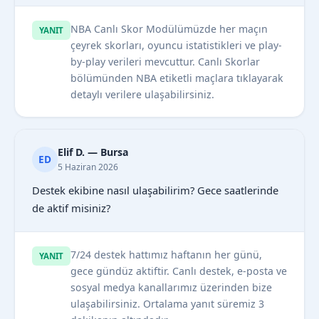
NBA Canlı Skor Modülümüzde her maçın
YANIT
çeyrek skorları, oyuncu istatistikleri ve play-
by-play verileri mevcuttur. Canlı Skorlar
bölümünden NBA etiketli maçlara tıklayarak
detaylı verilere ulaşabilirsiniz.
Elif D. — Bursa
ED
5 Haziran 2026
Destek ekibine nasıl ulaşabilirim? Gece saatlerinde
de aktif misiniz?
7/24 destek hattımız haftanın her günü,
YANIT
gece gündüz aktiftir. Canlı destek, e-posta ve
sosyal medya kanallarımız üzerinden bize
ulaşabilirsiniz. Ortalama yanıt süremiz 3