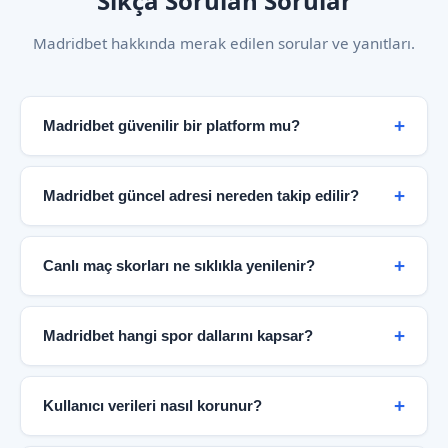
Sıkça Sorulan Sorular
Madridbet hakkında merak edilen sorular ve yanıtları.
Madridbet güvenilir bir platform mu?
Evet. Madridbet, şifreli bağlantı altyapısı, şeffaf
bilgilendirme politikası ve kullanıcı odaklı hizmet
Madridbet güncel adresi nereden takip edilir?
anlayışıyla güvenilir bir spor bilgi merkezi olarak
hizmet vermektedir. Bağımsız güvenlik denetimleri ve
Güncel erişim bilgileri doğrudan resmi Madridbet
KVKK uyumlu veri politikaları platformun
sayfası üzerinden paylaşılmaktadır. Bu sayfa düzenli
Canlı maç skorları ne sıklıkla yenilenir?
güvenilirliğini destekler.
olarak güncellenir ve en doğru bilgiye buradan
ulaşabilirsiniz.
Canlı skor paneli maç dakikalarına göre anlık olarak
güncellenir. Futbol karşılaşmalarında gol, kart ve
Madridbet hangi spor dallarını kapsar?
oyuncu değişikliği bilgileri saniyeler içinde yansıtılır.
Basketbol maçlarında çeyrek skorları gerçek zamanlı
Futbol, basketbol, tenis, voleybol, buz hokeyi ve
takip edilebilir.
daha birçok branş Madridbet kapsamında yer
Kullanıcı verileri nasıl korunur?
almaktadır. 40'tan fazla futbol ligi ve uluslararası
basketbol organizasyonları platformda takip
Platform, modern güvenlik protokolleri ve veri