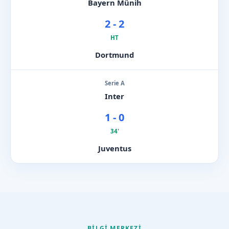
Bayern Münih
2 - 2
HT
Dortmund
Serie A
Inter
1 - 0
34'
Juventus
BILGI MERKEZI