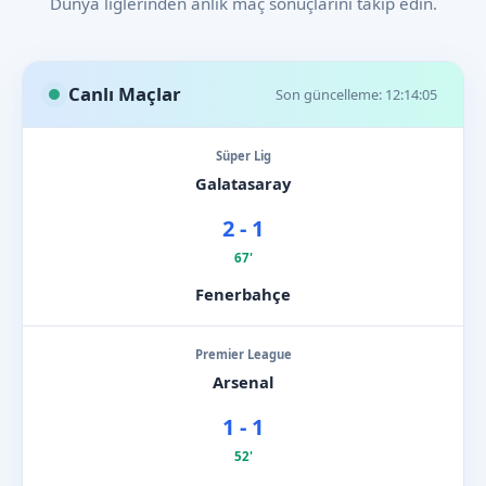
Dünya liglerinden anlık maç sonuçlarını takip edin.
Canlı Maçlar
Son güncelleme: 12:14:05
Süper Lig
Galatasaray
2 - 1
67'
Fenerbahçe
Premier League
Arsenal
1 - 1
52'