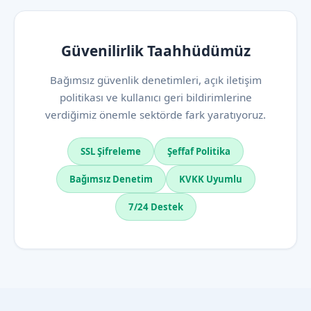
Güvenilirlik Taahhüdümüz
Bağımsız güvenlik denetimleri, açık iletişim
politikası ve kullanıcı geri bildirimlerine
verdiğimiz önemle sektörde fark yaratıyoruz.
SSL Şifreleme
Şeffaf Politika
Bağımsız Denetim
KVKK Uyumlu
7/24 Destek