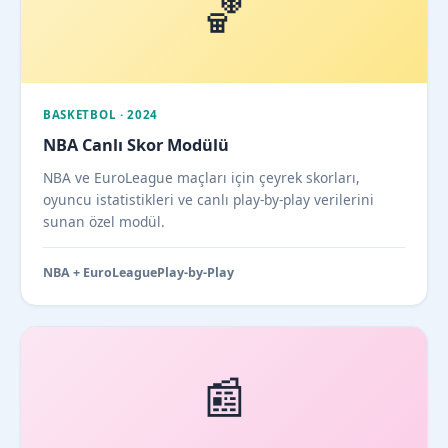
🏀
BASKETBOL · 2024
NBA Canlı Skor Modülü
NBA ve EuroLeague maçları için çeyrek skorları,
oyuncu istatistikleri ve canlı play-by-play verilerini
sunan özel modül.
NBA + EuroLeague
Play-by-Play
📰