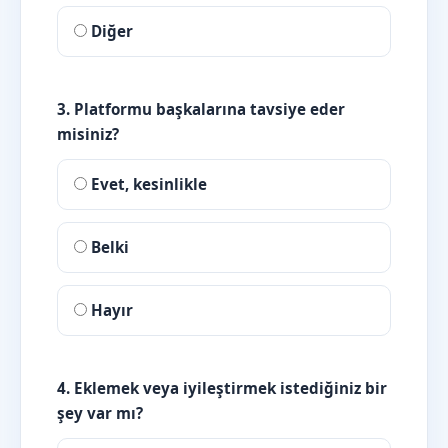
Diğer
3. Platformu başkalarına tavsiye eder
misiniz?
Evet, kesinlikle
Belki
Hayır
4. Eklemek veya iyileştirmek istediğiniz bir
şey var mı?