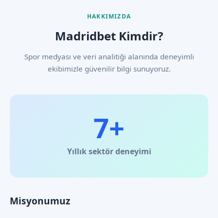
HAKKIMIZDA
Madridbet Kimdir?
Spor medyası ve veri analitiği alanında deneyimli
ekibimizle güvenilir bilgi sunuyoruz.
7+
Yıllık sektör deneyimi
Misyonumuz