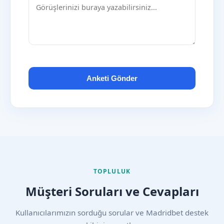
Anketi Gönder
TOPLULUK
Müşteri Soruları ve Cevapları
Kullanıcılarımızın sorduğu sorular ve Madridbet destek