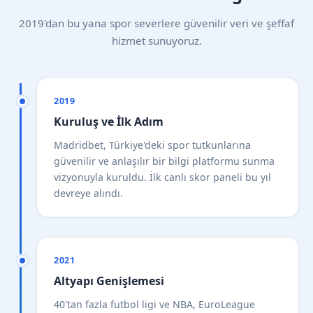
2019'dan bu yana spor severlere güvenilir veri ve şeffaf
hizmet sunuyoruz.
2019
Kuruluş ve İlk Adım
Madridbet, Türkiye'deki spor tutkunlarına
güvenilir ve anlaşılır bir bilgi platformu sunma
vizyonuyla kuruldu. İlk canlı skor paneli bu yıl
devreye alındı.
2021
Altyapı Genişlemesi
40'tan fazla futbol ligi ve NBA, EuroLeague