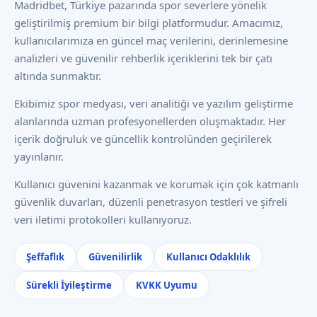
Madridbet, Türkiye pazarında spor severlere yönelik
geliştirilmiş premium bir bilgi platformudur. Amacımız,
kullanıcılarımıza en güncel maç verilerini, derinlemesine
analizleri ve güvenilir rehberlik içeriklerini tek bir çatı
altında sunmaktır.
Ekibimiz spor medyası, veri analitiği ve yazılım geliştirme
alanlarında uzman profesyonellerden oluşmaktadır. Her
içerik doğruluk ve güncellik kontrolünden geçirilerek
yayınlanır.
Kullanıcı güvenini kazanmak ve korumak için çok katmanlı
güvenlik duvarları, düzenli penetrasyon testleri ve şifreli
veri iletimi protokolleri kullanıyoruz.
Şeffaflık
Güvenilirlik
Kullanıcı Odaklılık
Sürekli İyileştirme
KVKK Uyumu