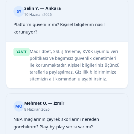
Selin Y. — Ankara
SY
10 Haziran 2026
Platform güvenilir mi? Kişisel bilgilerim nasıl
korunuyor?
Madridbet, SSL şifreleme, KVKK uyumlu veri
YANIT
politikası ve bağımsız güvenlik denetimleri
ile korunmaktadır. Kişisel bilgileriniz üçüncü
taraflarla paylaşılmaz. Gizlilik bildirimimize
sitemizin alt kısmından ulaşabilirsiniz.
Mehmet Ö. — İzmir
MÖ
8 Haziran 2026
NBA maçlarının çeyrek skorlarını nereden
görebilirim? Play-by-play verisi var mı?