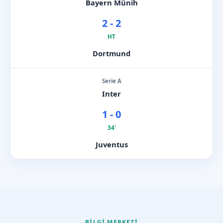
Bayern Münih
2 - 2
HT
Dortmund
Serie A
Inter
1 - 0
34'
Juventus
BILGI MERKEZI