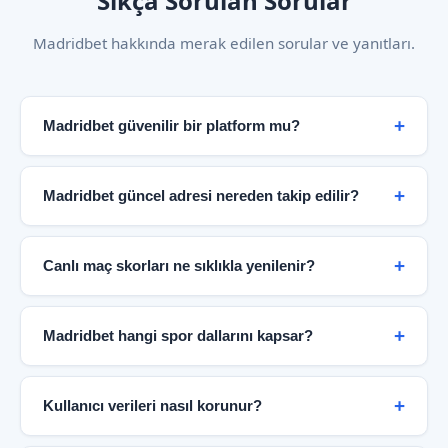
Sıkça Sorulan Sorular
Madridbet hakkında merak edilen sorular ve yanıtları.
Madridbet güvenilir bir platform mu?
Evet. Madridbet, şifreli bağlantı altyapısı, şeffaf
bilgilendirme politikası ve kullanıcı odaklı hizmet
Madridbet güncel adresi nereden takip edilir?
anlayışıyla güvenilir bir spor bilgi merkezi olarak
hizmet vermektedir. Bağımsız güvenlik denetimleri ve
Güncel erişim bilgileri doğrudan resmi Madridbet
KVKK uyumlu veri politikaları platformun
sayfası üzerinden paylaşılmaktadır. Bu sayfa düzenli
Canlı maç skorları ne sıklıkla yenilenir?
güvenilirliğini destekler.
olarak güncellenir ve en doğru bilgiye buradan
ulaşabilirsiniz.
Canlı skor paneli maç dakikalarına göre anlık olarak
güncellenir. Futbol karşılaşmalarında gol, kart ve
Madridbet hangi spor dallarını kapsar?
oyuncu değişikliği bilgileri saniyeler içinde yansıtılır.
Basketbol maçlarında çeyrek skorları gerçek zamanlı
Futbol, basketbol, tenis, voleybol, buz hokeyi ve
takip edilebilir.
daha birçok branş Madridbet kapsamında yer
Kullanıcı verileri nasıl korunur?
almaktadır. 40'tan fazla futbol ligi ve uluslararası
basketbol organizasyonları platformda takip
Platform, modern güvenlik protokolleri ve veri