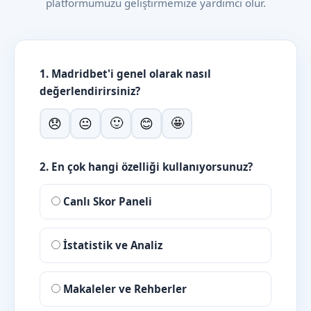
platformumuzu geliştirmemize yardımcı olur.
1. Madridbet'i genel olarak nasıl
değerlendirirsiniz?
🙂
🤩
😞
😐
😊
2. En çok hangi özelliği kullanıyorsunuz?
Canlı Skor Paneli
İstatistik ve Analiz
Makaleler ve Rehberler