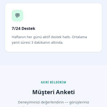
💬
7/24 Destek
Haftanın her günü aktif destek hattı. Ortalama
yanıt süresi 3 dakikanın altında.
GERI BILDIRIM
Müşteri Anketi
Deneyiminizi değerlendirin — görüşleriniz