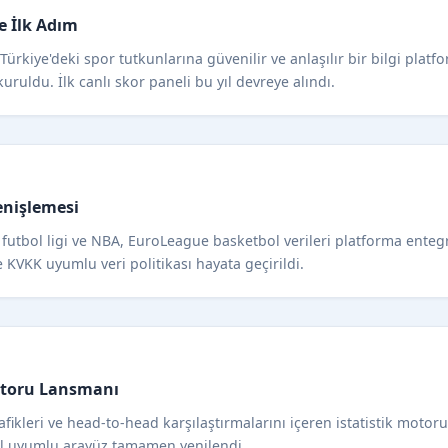
e İlk Adım
Türkiye'deki spor tutkunlarına güvenilir ve anlaşılır bir bilgi pla
uruldu. İlk canlı skor paneli bu yıl devreye alındı.
enişlemesi
a futbol ligi ve NBA, EuroLeague basketbol verileri platforma entegr
e KVKK uyumlu veri politikası hayata geçirildi.
otoru Lansmanı
afikleri ve head-to-head karşılaştırmalarını içeren istatistik motor
il uyumlu arayüz tamamen yenilendi.