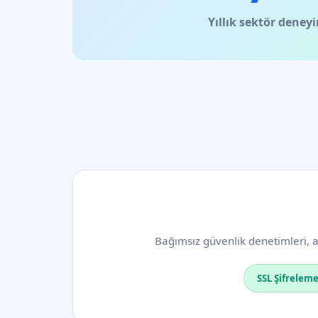
Yıllık sektör deney
Bağımsız güvenlik denetimleri, aç
SSL Şifrelem