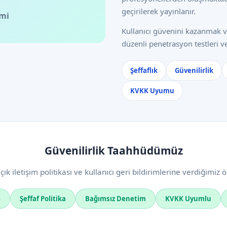
geçirilerek yayınlanır.
imi
Kullanıcı güvenini kazanmak v
düzenli penetrasyon testleri ve 
Şeffaflık
Güvenilirlik
KVKK Uyumu
Güvenilirlik Taahhüdümüz
ık iletişim politikası ve kullanıcı geri bildirimlerine verdiğimiz
e
Şeffaf Politika
Bağımsız Denetim
KVKK Uyumlu