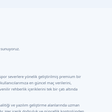
i sunuyoruz.
por severlere yönelik geliştirilmiş premium bir
kullanıcılarımıza en güncel maç verilerini,
nilir rehberlik içeriklerini tek bir çatı altında
alitiği ve yazılım geliştirme alanlarında uzman
r. Her içerik doğruluk ve güncellik kontrolünden