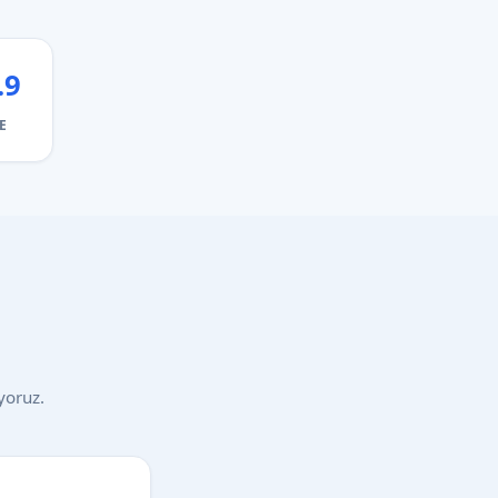
.9
E
yoruz.