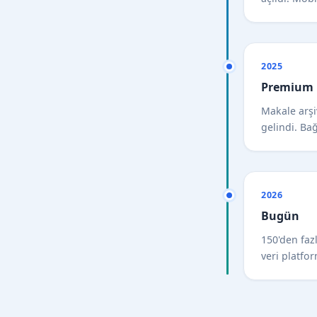
2025
Premium B
Makale arşiv
gelindi. Ba
2026
Bugün
150'den faz
veri platfo