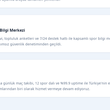
ilgi Merkezi
i, topluluk anketleri ve 7/24 destek hattı ile kapsamlı spor bilgi m
ğımsız güvenlik denetiminden geçildi.
la günlük maç takibi, 12 spor dalı ve %99.9 uptime ile Türkiye'nin 
rmlarından biri olarak hizmet vermeye devam ediyoruz.