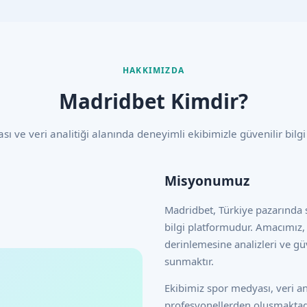
HAKKIMIZDA
Madridbet Kimdir?
ı ve veri analitiği alanında deneyimli ekibimizle güvenilir bilg
Misyonumuz
Madridbet, Türkiye pazarında s
bilgi platformudur. Amacımız, 
derinlemesine analizleri ve güve
sunmaktır.
Ekibimiz spor medyası, veri an
profesyonellerden oluşmaktadı