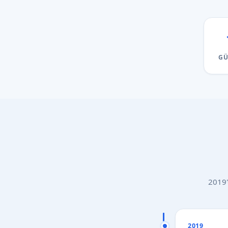
GÜ
2019'
2019