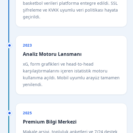
basketbol verileri platforma entegre edildi. SSL
şifreleme ve KVKK uyumlu veri politikası hayata
geçirildi.
2023
Analiz Motoru Lansmanı
xG, form grafikleri ve head-to-head
karşılaştırmalarını içeren istatistik motoru
kullanıma açıldı. Mobil uyumlu arayüz tamamen
yenilendi.
2025
Premium Bilgi Merkezi
Makale arşivi, topluluk anketleri ve 7/24 destek