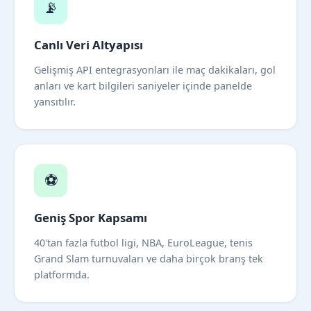
📡
Canlı Veri Altyapısı
Gelişmiş API entegrasyonları ile maç dakikaları, gol
anları ve kart bilgileri saniyeler içinde panelde
yansıtılır.
⚽
Geniş Spor Kapsamı
40'tan fazla futbol ligi, NBA, EuroLeague, tenis
Grand Slam turnuvaları ve daha birçok branş tek
platformda.