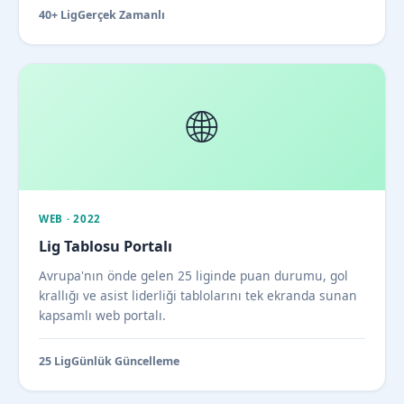
40+ Lig
Gerçek Zamanlı
🌐
WEB · 2022
Lig Tablosu Portalı
Avrupa'nın önde gelen 25 liginde puan durumu, gol
krallığı ve asist liderliği tablolarını tek ekranda sunan
kapsamlı web portalı.
25 Lig
Günlük Güncelleme