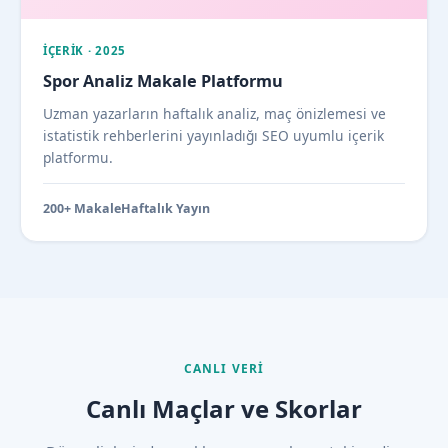
İÇERIK · 2025
Spor Analiz Makale Platformu
Uzman yazarların haftalık analiz, maç önizlemesi ve
istatistik rehberlerini yayınladığı SEO uyumlu içerik
platformu.
200+ Makale
Haftalık Yayın
CANLI VERI
Canlı Maçlar ve Skorlar