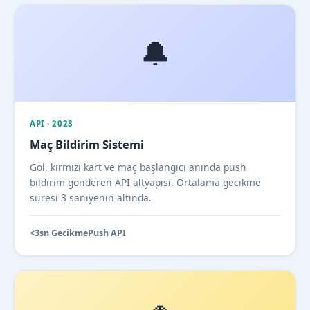
🔔
API · 2023
Maç Bildirim Sistemi
Gol, kırmızı kart ve maç başlangıcı anında push
bildirim gönderen API altyapısı. Ortalama gecikme
süresi 3 saniyenin altında.
<3sn Gecikme
Push API