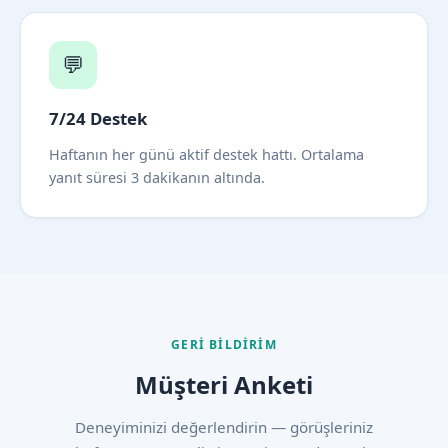
💬
7/24 Destek
Haftanın her günü aktif destek hattı. Ortalama
yanıt süresi 3 dakikanın altında.
GERI BILDIRIM
Müşteri Anketi
Deneyiminizi değerlendirin — görüşleriniz