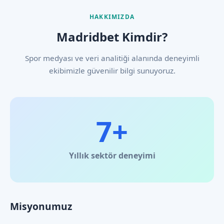
HAKKIMIZDA
Madridbet Kimdir?
Spor medyası ve veri analitiği alanında deneyimli
ekibimizle güvenilir bilgi sunuyoruz.
7+
Yıllık sektör deneyimi
Misyonumuz