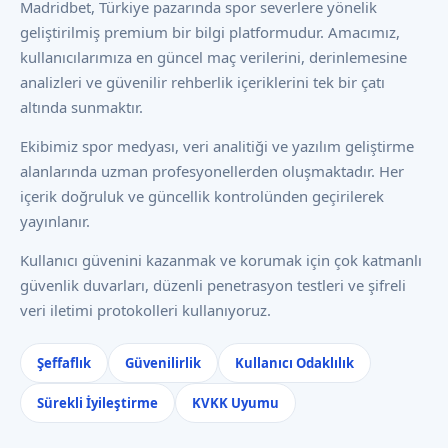
Madridbet, Türkiye pazarında spor severlere yönelik
geliştirilmiş premium bir bilgi platformudur. Amacımız,
kullanıcılarımıza en güncel maç verilerini, derinlemesine
analizleri ve güvenilir rehberlik içeriklerini tek bir çatı
altında sunmaktır.
Ekibimiz spor medyası, veri analitiği ve yazılım geliştirme
alanlarında uzman profesyonellerden oluşmaktadır. Her
içerik doğruluk ve güncellik kontrolünden geçirilerek
yayınlanır.
Kullanıcı güvenini kazanmak ve korumak için çok katmanlı
güvenlik duvarları, düzenli penetrasyon testleri ve şifreli
veri iletimi protokolleri kullanıyoruz.
Şeffaflık
Güvenilirlik
Kullanıcı Odaklılık
Sürekli İyileştirme
KVKK Uyumu