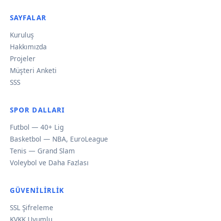
SAYFALAR
Kuruluş
Hakkımızda
Projeler
Müşteri Anketi
SSS
SPOR DALLARI
Futbol — 40+ Lig
Basketbol — NBA, EuroLeague
Tenis — Grand Slam
Voleybol ve Daha Fazlası
GÜVENILIRLIK
SSL Şifreleme
KVKK Uyumlu