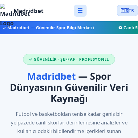
Madridbet
☰
🇹🇷
TR
✓ Madridbet — Güvenilir Spor Bilgi Merkezi
⚽ Canlı Sk
✓ GÜVENILIR · ŞEFFAF · PROFESYONEL
Madridbet
— Spor
Dünyasının Güvenilir Veri
Kaynağı
Futbol ve basketboldan tenise kadar geniş bir
yelpazede canlı skorlar, derinlemesine analizler ve
kullanıcı odaklı bilgilendirme içerikleri sunan