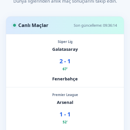
Dünya liglerinden anlık maç sonuçlarını takip edin.
Canlı Maçlar
Son güncelleme: 09:36:14
Süper Lig
Galatasaray
2 - 1
67'
Fenerbahçe
Premier League
Arsenal
1 - 1
52'