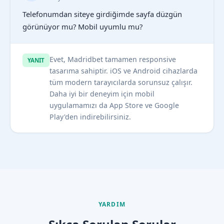
Telefonumdan siteye girdiğimde sayfa düzgün
görünüyor mu? Mobil uyumlu mu?
Evet, Madridbet tamamen responsive
YANIT
tasarıma sahiptir. iOS ve Android cihazlarda
tüm modern tarayıcılarda sorunsuz çalışır.
Daha iyi bir deneyim için mobil
uygulamamızı da App Store ve Google
Play'den indirebilirsiniz.
YARDIM