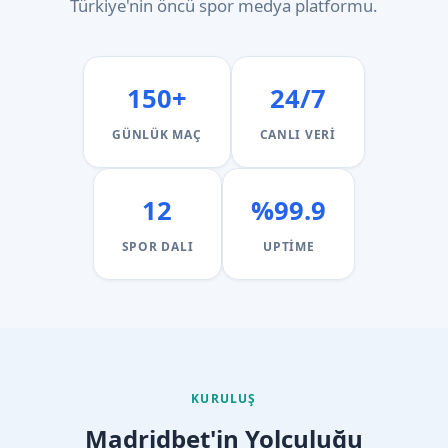
Türkiye'nin öncü spor medya platformu.
150+
24/7
GÜNLÜK MAÇ
CANLI VERI
12
%99.9
SPOR DALI
UPTIME
KURULUŞ
Madridbet'in Yolculuğu