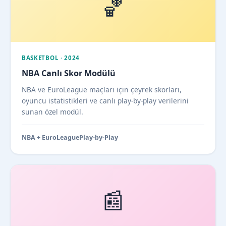
🏀
BASKETBOL · 2024
NBA Canlı Skor Modülü
NBA ve EuroLeague maçları için çeyrek skorları,
oyuncu istatistikleri ve canlı play-by-play verilerini
sunan özel modül.
NBA + EuroLeague
Play-by-Play
📰