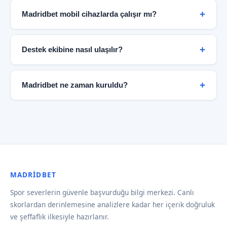
edilebilir.
gizliliği standartlarına uygun altyapı kullanarak
Madridbet mobil cihazlarda çalışır mı?
kullanıcı bilgilerini korur. Kişisel veriler üçüncü
taraflarla paylaşılmaz ve tüm aktarımlar SSL şifreleme
Evet. Madridbet tamamen responsive tasarıma
ile güvence altına alınır.
sahiptir ve tüm modern mobil tarayıcılarda sorunsuz
Destek ekibine nasıl ulaşılır?
çalışır. iOS ve Android cihazlarda premium deneyim
sunulmaktadır.
Madridbet 7/24 destek hattı haftanın her günü
aktiftir. Canlı destek, e-posta ve sosyal medya
Madridbet ne zaman kuruldu?
kanalları üzerinden ekibe ulaşabilirsiniz. Ortalama
yanıt süresi 3 dakikanın altındadır.
Madridbet 2019 yılında kurulmuş olup, o günden bu
yana spor severlere güvenilir veri ve şeffaf hizmet
sunmaktadır. Kuruluş hikayemiz hakkında daha fazla
bilgi için Kuruluş bölümüne göz atabilirsiniz.
MADRIDBET
Spor severlerin güvenle başvurduğu bilgi merkezi. Canlı
skorlardan derinlemesine analizlere kadar her içerik doğruluk
ve şeffaflık ilkesiyle hazırlanır.