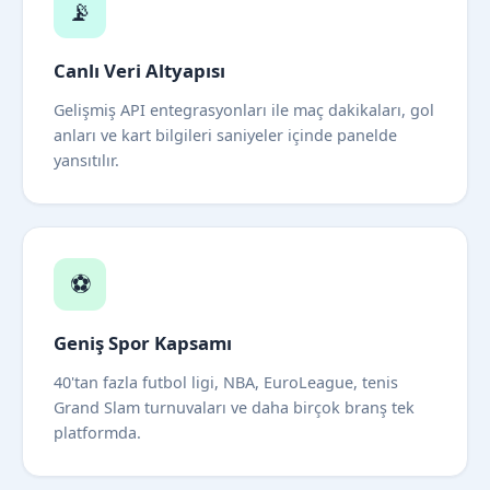
📡
Canlı Veri Altyapısı
Gelişmiş API entegrasyonları ile maç dakikaları, gol
anları ve kart bilgileri saniyeler içinde panelde
yansıtılır.
⚽
Geniş Spor Kapsamı
40'tan fazla futbol ligi, NBA, EuroLeague, tenis
Grand Slam turnuvaları ve daha birçok branş tek
platformda.