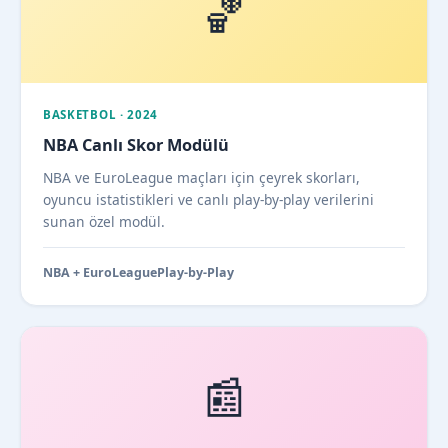
🏀
BASKETBOL · 2024
NBA Canlı Skor Modülü
NBA ve EuroLeague maçları için çeyrek skorları,
oyuncu istatistikleri ve canlı play-by-play verilerini
sunan özel modül.
NBA + EuroLeague
Play-by-Play
📰