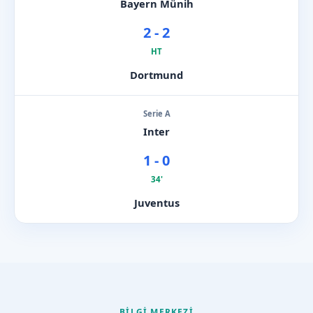
Bayern Münih
2 - 2
HT
Dortmund
Serie A
Inter
1 - 0
34'
Juventus
BILGI MERKEZI