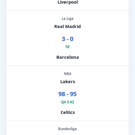
Liverpool
La Liga
Real Madrid
3 - 0
78'
Barcelona
NBA
Lakers
98 - 95
Q4 3:42
Celtics
Bundesliga