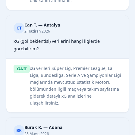
dakikanın altındadır.
Can T. — Antalya
CT
2 Haziran 2026
xG (gol beklentisi) verilerini hangi liglerde
görebilirim?
xG verileri Süper Lig, Premier League, La
YANIT
Liga, Bundesliga, Serie A ve Şampiyonlar Ligi
maçlarında mevcuttur. İstatistik Motoru
bölümünden ilgili maç veya takım sayfasına
giderek detaylı xG analizlerine
ulaşabilirsiniz.
Burak K. — Adana
BK
28 Mayıs 2026