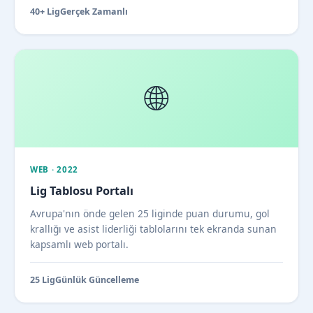
40+ Lig
Gerçek Zamanlı
🌐
WEB · 2022
Lig Tablosu Portalı
Avrupa'nın önde gelen 25 liginde puan durumu, gol
krallığı ve asist liderliği tablolarını tek ekranda sunan
kapsamlı web portalı.
25 Lig
Günlük Güncelleme