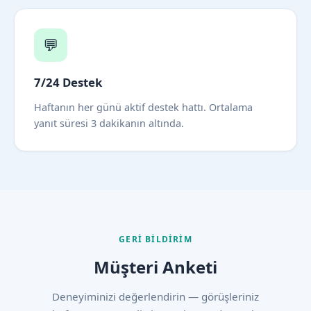
💬
7/24 Destek
Haftanın her günü aktif destek hattı. Ortalama
yanıt süresi 3 dakikanın altında.
GERI BILDIRIM
Müşteri Anketi
Deneyiminizi değerlendirin — görüşleriniz