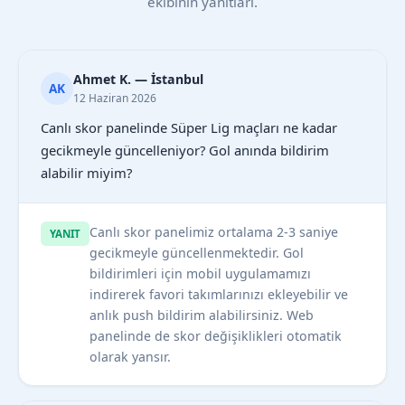
ekibinin yanıtları.
Ahmet K. — İstanbul
AK
12 Haziran 2026
Canlı skor panelinde Süper Lig maçları ne kadar
gecikmeyle güncelleniyor? Gol anında bildirim
alabilir miyim?
Canlı skor panelimiz ortalama 2-3 saniye
YANIT
gecikmeyle güncellenmektedir. Gol
bildirimleri için mobil uygulamamızı
indirerek favori takımlarınızı ekleyebilir ve
anlık push bildirim alabilirsiniz. Web
panelinde de skor değişiklikleri otomatik
olarak yansır.