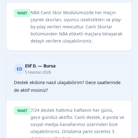
NBA Canlı Skor Modülümüzde her maçın
YANIT
çeyrek skorları, oyuncu istatistikleri ve play-
by-play verileri mevcuttur. Canlı Skorlar
bölümünden NBA etiketli maçlara tıklayarak
detaylı verilere ulaşabilirsiniz.
Elif D. — Bursa
ED
5 Haziran 2026
Destek ekibine nasıl ulaşabilirim? Gece saatlerinde
de aktif misiniz?
7/24 destek hattımız haftanın her günü,
YANIT
gece gündüz aktiftir. Canlı destek, e-posta ve
sosyal medya kanallarımız üzerinden bize
ulaşabilirsiniz. Ortalama yanıt süremiz 3