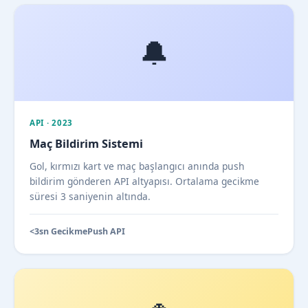
🔔
API · 2023
Maç Bildirim Sistemi
Gol, kırmızı kart ve maç başlangıcı anında push
bildirim gönderen API altyapısı. Ortalama gecikme
süresi 3 saniyenin altında.
<3sn Gecikme
Push API