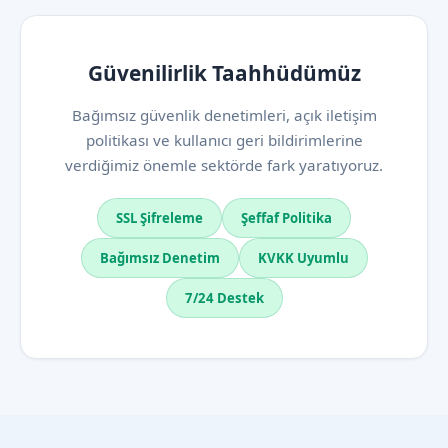
Güvenilirlik Taahhüdümüz
Bağımsız güvenlik denetimleri, açık iletişim
politikası ve kullanıcı geri bildirimlerine
verdiğimiz önemle sektörde fark yaratıyoruz.
SSL Şifreleme
Şeffaf Politika
Bağımsız Denetim
KVKK Uyumlu
7/24 Destek