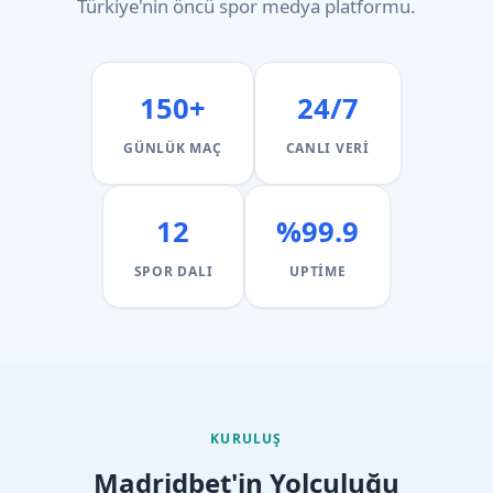
Türkiye'nin öncü spor medya platformu.
150+
24/7
GÜNLÜK MAÇ
CANLI VERI
12
%99.9
SPOR DALI
UPTIME
KURULUŞ
Madridbet'in Yolculuğu