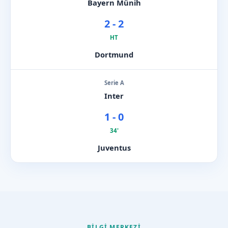
Bayern Münih
2 - 2
HT
Dortmund
Serie A
Inter
1 - 0
34'
Juventus
BILGI MERKEZI