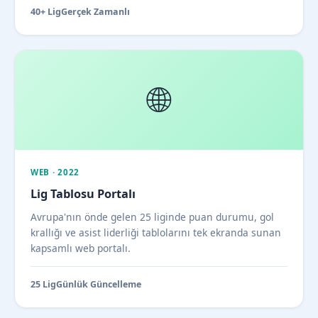
40+ Lig
Gerçek Zamanlı
🌐
WEB · 2022
Lig Tablosu Portalı
Avrupa'nın önde gelen 25 liginde puan durumu, gol
krallığı ve asist liderliği tablolarını tek ekranda sunan
kapsamlı web portalı.
25 Lig
Günlük Güncelleme