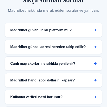
Sıkça Sorulan Sorular
Madridbet hakkında merak edilen sorular ve yanıtları.
Madridbet güvenilir bir platform mu?
Evet. Madridbet, şifreli bağlantı altyapısı, şeffaf
bilgilendirme politikası ve kullanıcı odaklı hizmet
Madridbet güncel adresi nereden takip edilir?
anlayışıyla güvenilir bir spor bilgi merkezi olarak
hizmet vermektedir. Bağımsız güvenlik denetimleri ve
Güncel erişim bilgileri doğrudan resmi Madridbet
KVKK uyumlu veri politikaları platformun
sayfası üzerinden paylaşılmaktadır. Bu sayfa düzenli
Canlı maç skorları ne sıklıkla yenilenir?
güvenilirliğini destekler.
olarak güncellenir ve en doğru bilgiye buradan
ulaşabilirsiniz.
Canlı skor paneli maç dakikalarına göre anlık olarak
güncellenir. Futbol karşılaşmalarında gol, kart ve
Madridbet hangi spor dallarını kapsar?
oyuncu değişikliği bilgileri saniyeler içinde yansıtılır.
Basketbol maçlarında çeyrek skorları gerçek zamanlı
Futbol, basketbol, tenis, voleybol, buz hokeyi ve
takip edilebilir.
daha birçok branş Madridbet kapsamında yer
Kullanıcı verileri nasıl korunur?
almaktadır. 40'tan fazla futbol ligi ve uluslararası
basketbol organizasyonları platformda takip
Platform, modern güvenlik protokolleri ve veri