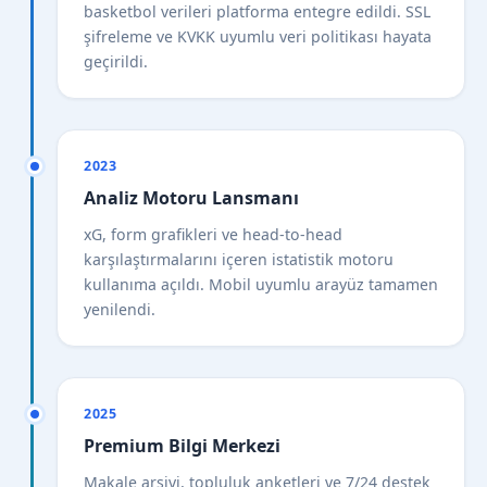
basketbol verileri platforma entegre edildi. SSL
şifreleme ve KVKK uyumlu veri politikası hayata
geçirildi.
2023
Analiz Motoru Lansmanı
xG, form grafikleri ve head-to-head
karşılaştırmalarını içeren istatistik motoru
kullanıma açıldı. Mobil uyumlu arayüz tamamen
yenilendi.
2025
Premium Bilgi Merkezi
Makale arşivi, topluluk anketleri ve 7/24 destek