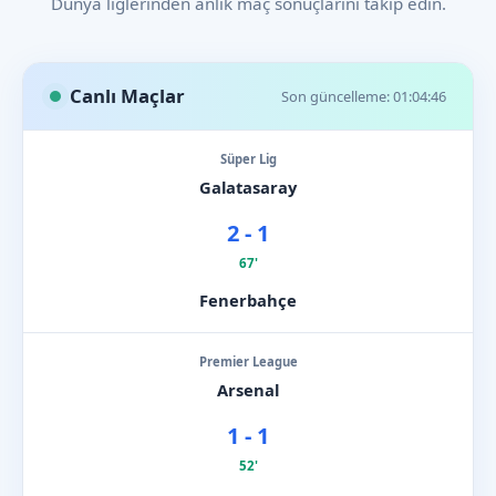
Dünya liglerinden anlık maç sonuçlarını takip edin.
Canlı Maçlar
Son güncelleme: 01:04:46
Süper Lig
Galatasaray
2 - 1
67'
Fenerbahçe
Premier League
Arsenal
1 - 1
52'