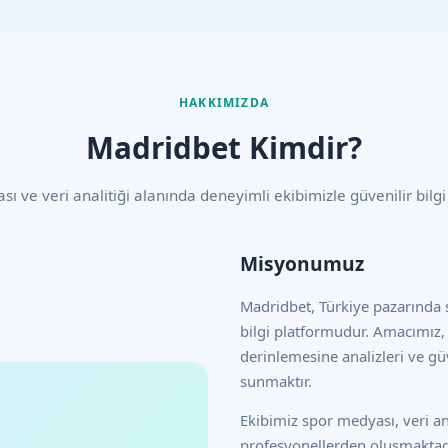
HAKKIMIZDA
Madridbet Kimdir?
ı ve veri analitiği alanında deneyimli ekibimizle güvenilir bilg
Misyonumuz
Madridbet, Türkiye pazarında s
bilgi platformudur. Amacımız, 
derinlemesine analizleri ve güve
sunmaktır.
Ekibimiz spor medyası, veri an
profesyonellerden oluşmaktadı