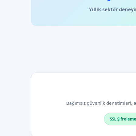
Yıllık sektör deney
Bağımsız güvenlik denetimleri, aç
SSL Şifrelem