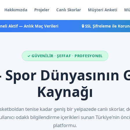
Hakkımızda
Projeler
Canlı Skorlar
Müşteri Anketi
Mü
li Aktif — Anlık Maç Verileri
🔒 SSL Şifreleme ile Koruna
✓ GÜVENILIR · ŞEFFAF · PROFESYONEL
Spor Dünyasının G
Kaynağı
sketboldan tenise kadar geniş bir yelpazede canlı skorlar, 
kullanıcı odaklı bilgilendirme içerikleri sunan Türkiye'nin ö
platformu.