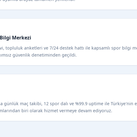
ilgi Merkezi
i, topluluk anketleri ve 7/24 destek hattı ile kapsamlı spor bilgi m
ğımsız güvenlik denetiminden geçildi.
la günlük maç takibi, 12 spor dalı ve %99.9 uptime ile Türkiye'nin 
rmlarından biri olarak hizmet vermeye devam ediyoruz.