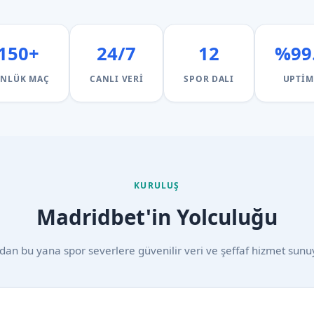
150+
24/7
12
%99
NLÜK MAÇ
CANLI VERI
SPOR DALI
UPTIM
KURULUŞ
Madridbet'in Yolculuğu
dan bu yana spor severlere güvenilir veri ve şeffaf hizmet sunu