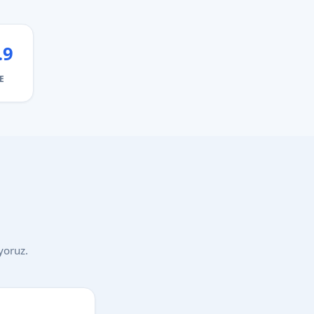
.9
E
yoruz.