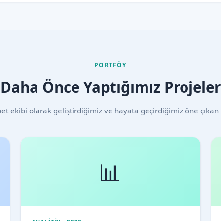
PORTFÖY
Daha Önce Yaptığımız Projeler
t ekibi olarak geliştirdiğimiz ve hayata geçirdiğimiz öne çıkan 
📊