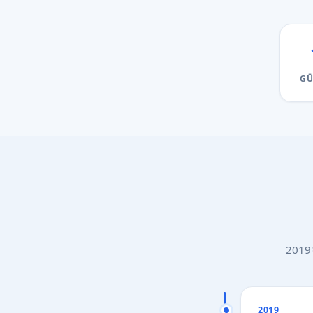
GÜ
2019'
2019