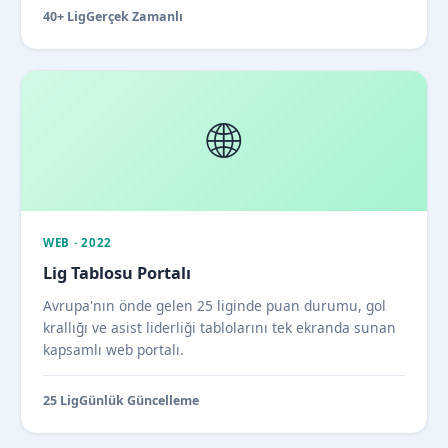
40+ Lig
Gerçek Zamanlı
🌐
WEB · 2022
Lig Tablosu Portalı
Avrupa'nın önde gelen 25 liginde puan durumu, gol
krallığı ve asist liderliği tablolarını tek ekranda sunan
kapsamlı web portalı.
25 Lig
Günlük Güncelleme