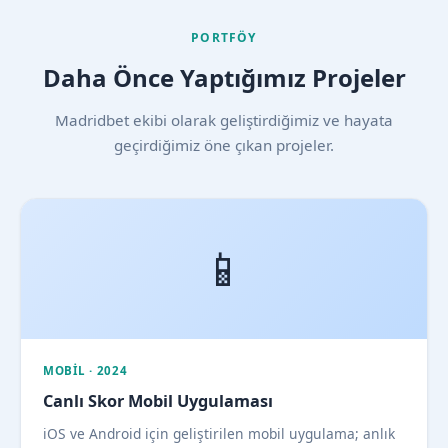
PORTFÖY
Daha Önce Yaptığımız Projeler
Madridbet ekibi olarak geliştirdiğimiz ve hayata
geçirdiğimiz öne çıkan projeler.
📱
MOBIL · 2024
Canlı Skor Mobil Uygulaması
iOS ve Android için geliştirilen mobil uygulama; anlık