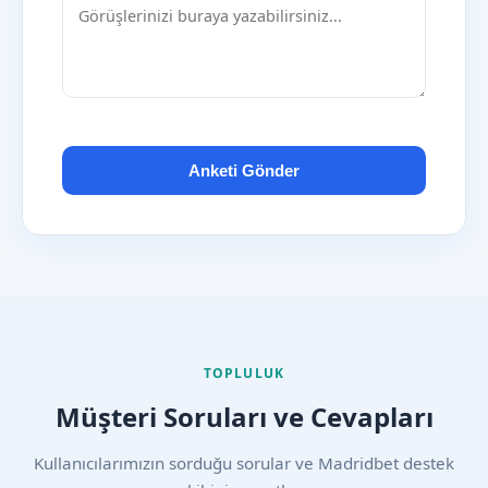
Anketi Gönder
TOPLULUK
Müşteri Soruları ve Cevapları
Kullanıcılarımızın sorduğu sorular ve Madridbet destek