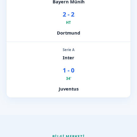
Bayern Münih
2 - 2
HT
Dortmund
Serie A
Inter
1 - 0
34'
Juventus
BILGI MERKEZI