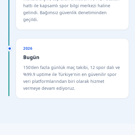
hattı ile kapsamlı spor bilgi merkezi haline
gelindi. Bağımsız güvenlik denetiminden
geçildi.
2026
Bugün
150'den fazla günlük maç takibi, 12 spor dalı ve
%99.9 uptime ile Türkiye'nin en güvenilir spor
veri platformlarından biri olarak hizmet
vermeye devam ediyoruz.