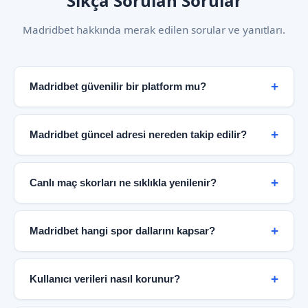
Sıkça Sorulan Sorular
Madridbet hakkında merak edilen sorular ve yanıtları.
Madridbet güvenilir bir platform mu?
Evet. Madridbet, şifreli bağlantı altyapısı, şeffaf
bilgilendirme politikası ve kullanıcı odaklı hizmet
Madridbet güncel adresi nereden takip edilir?
anlayışıyla güvenilir bir spor bilgi merkezi olarak
hizmet vermektedir. Bağımsız güvenlik denetimleri ve
Güncel erişim bilgileri doğrudan resmi Madridbet
KVKK uyumlu veri politikaları platformun
sayfası üzerinden paylaşılmaktadır. Bu sayfa düzenli
Canlı maç skorları ne sıklıkla yenilenir?
güvenilirliğini destekler.
olarak güncellenir ve en doğru bilgiye buradan
ulaşabilirsiniz.
Canlı skor paneli maç dakikalarına göre anlık olarak
güncellenir. Futbol karşılaşmalarında gol, kart ve
Madridbet hangi spor dallarını kapsar?
oyuncu değişikliği bilgileri saniyeler içinde yansıtılır.
Basketbol maçlarında çeyrek skorları gerçek zamanlı
Futbol, basketbol, tenis, voleybol, buz hokeyi ve
takip edilebilir.
daha birçok branş Madridbet kapsamında yer
Kullanıcı verileri nasıl korunur?
almaktadır. 40'tan fazla futbol ligi ve uluslararası
basketbol organizasyonları platformda takip
Platform, modern güvenlik protokolleri ve veri