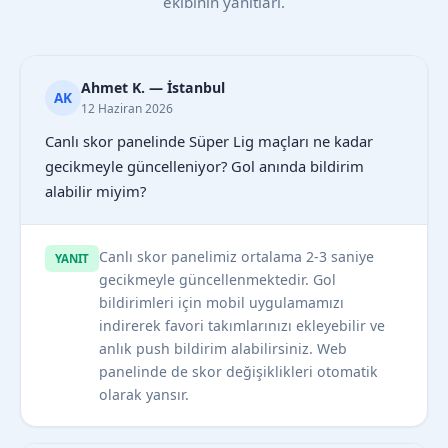
ekibinin yanıtları.
Ahmet K. — İstanbul
AK
12 Haziran 2026
Canlı skor panelinde Süper Lig maçları ne kadar
gecikmeyle güncelleniyor? Gol anında bildirim
alabilir miyim?
Canlı skor panelimiz ortalama 2-3 saniye
YANIT
gecikmeyle güncellenmektedir. Gol
bildirimleri için mobil uygulamamızı
indirerek favori takımlarınızı ekleyebilir ve
anlık push bildirim alabilirsiniz. Web
panelinde de skor değişiklikleri otomatik
olarak yansır.