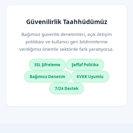
Güvenilirlik Taahhüdümüz
Bağımsız güvenlik denetimleri, açık iletişim
politikası ve kullanıcı geri bildirimlerine
verdiğimiz önemle sektörde fark yaratıyoruz.
SSL Şifreleme
Şeffaf Politika
Bağımsız Denetim
KVKK Uyumlu
7/24 Destek