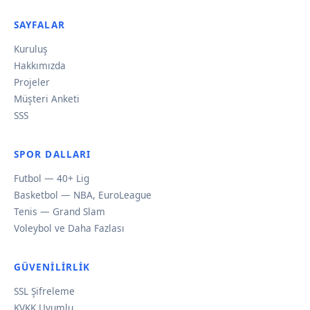
SAYFALAR
Kuruluş
Hakkımızda
Projeler
Müşteri Anketi
SSS
SPOR DALLARI
Futbol — 40+ Lig
Basketbol — NBA, EuroLeague
Tenis — Grand Slam
Voleybol ve Daha Fazlası
GÜVENILIRLIK
SSL Şifreleme
KVKK Uyumlu