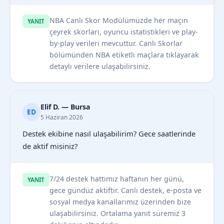
NBA Canlı Skor Modülümüzde her maçın
YANIT
çeyrek skorları, oyuncu istatistikleri ve play-
by-play verileri mevcuttur. Canlı Skorlar
bölümünden NBA etiketli maçlara tıklayarak
detaylı verilere ulaşabilirsiniz.
Elif D. — Bursa
ED
5 Haziran 2026
Destek ekibine nasıl ulaşabilirim? Gece saatlerinde
de aktif misiniz?
7/24 destek hattımız haftanın her günü,
YANIT
gece gündüz aktiftir. Canlı destek, e-posta ve
sosyal medya kanallarımız üzerinden bize
ulaşabilirsiniz. Ortalama yanıt süremiz 3