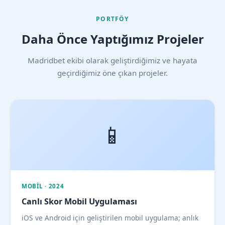
PORTFÖY
Daha Önce Yaptığımız Projeler
Madridbet ekibi olarak geliştirdiğimiz ve hayata
geçirdiğimiz öne çıkan projeler.
📱
MOBIL · 2024
Canlı Skor Mobil Uygulaması
iOS ve Android için geliştirilen mobil uygulama; anlık