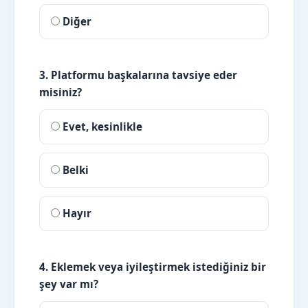
Diğer
3. Platformu başkalarına tavsiye eder
misiniz?
Evet, kesinlikle
Belki
Hayır
4. Eklemek veya iyileştirmek istediğiniz bir
şey var mı?