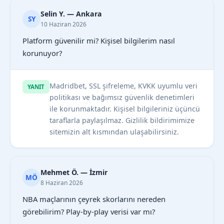
Selin Y. — Ankara
SY
10 Haziran 2026
Platform güvenilir mi? Kişisel bilgilerim nasıl
korunuyor?
Madridbet, SSL şifreleme, KVKK uyumlu veri
YANIT
politikası ve bağımsız güvenlik denetimleri
ile korunmaktadır. Kişisel bilgileriniz üçüncü
taraflarla paylaşılmaz. Gizlilik bildirimimize
sitemizin alt kısmından ulaşabilirsiniz.
Mehmet Ö. — İzmir
MÖ
8 Haziran 2026
NBA maçlarının çeyrek skorlarını nereden
görebilirim? Play-by-play verisi var mı?