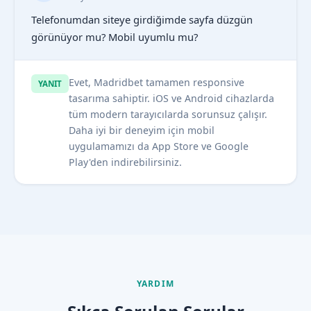
Telefonumdan siteye girdiğimde sayfa düzgün
görünüyor mu? Mobil uyumlu mu?
Evet, Madridbet tamamen responsive
YANIT
tasarıma sahiptir. iOS ve Android cihazlarda
tüm modern tarayıcılarda sorunsuz çalışır.
Daha iyi bir deneyim için mobil
uygulamamızı da App Store ve Google
Play'den indirebilirsiniz.
YARDIM