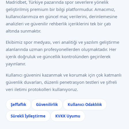
Madridbet, Türkiye pazarında spor severlere yönelik
geliştirilmiş premium bir bilgi platformudur. Amacımız,
kullanıcılarımıza en güncel maç verilerini, derinlemesine
analizleri ve güvenilir rehberlik içeriklerini tek bir çatı
altında sunmaktır.
Ekibimiz spor medyası, veri analitiği ve yazılım geliştirme
alanlarında uzman profesyonellerden oluşmaktadır. Her
içerik doğruluk ve güncellik kontrolünden geçirilerek
yayınlanır.
Kullanıcı güvenini kazanmak ve korumak için çok katmanlı
güvenlik duvarları, düzenli penetrasyon testleri ve şifreli
veri iletimi protokolleri kullanıyoruz.
Şeffaflık
Güvenilirlik
Kullanıcı Odaklılık
Sürekli İyileştirme
KVKK Uyumu