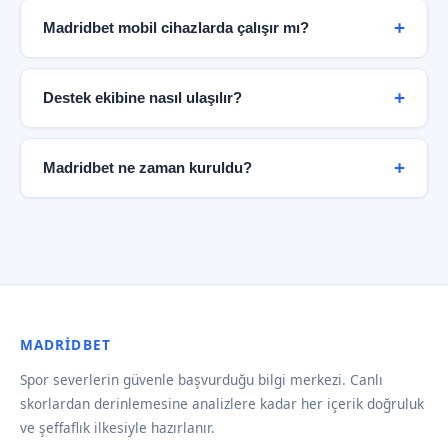
edilebilir.
gizliliği standartlarına uygun altyapı kullanarak
Madridbet mobil cihazlarda çalışır mı?
kullanıcı bilgilerini korur. Kişisel veriler üçüncü
taraflarla paylaşılmaz ve tüm aktarımlar SSL şifreleme
Evet. Madridbet tamamen responsive tasarıma
ile güvence altına alınır.
sahiptir ve tüm modern mobil tarayıcılarda sorunsuz
Destek ekibine nasıl ulaşılır?
çalışır. iOS ve Android cihazlarda premium deneyim
sunulmaktadır.
Madridbet 7/24 destek hattı haftanın her günü
aktiftir. Canlı destek, e-posta ve sosyal medya
Madridbet ne zaman kuruldu?
kanalları üzerinden ekibe ulaşabilirsiniz. Ortalama
yanıt süresi 3 dakikanın altındadır.
Madridbet 2019 yılında kurulmuş olup, o günden bu
yana spor severlere güvenilir veri ve şeffaf hizmet
sunmaktadır. Kuruluş hikayemiz hakkında daha fazla
bilgi için Kuruluş bölümüne göz atabilirsiniz.
MADRIDBET
Spor severlerin güvenle başvurduğu bilgi merkezi. Canlı
skorlardan derinlemesine analizlere kadar her içerik doğruluk
ve şeffaflık ilkesiyle hazırlanır.