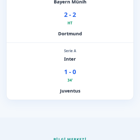
Bayern Münih
2 - 2
HT
Dortmund
Serie A
Inter
1 - 0
34'
Juventus
BILGI MERKEZI