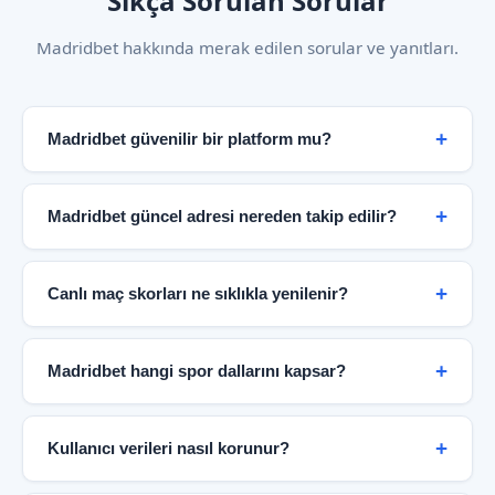
Sıkça Sorulan Sorular
Madridbet hakkında merak edilen sorular ve yanıtları.
Madridbet güvenilir bir platform mu?
Evet. Madridbet, şifreli bağlantı altyapısı, şeffaf
bilgilendirme politikası ve kullanıcı odaklı hizmet
Madridbet güncel adresi nereden takip edilir?
anlayışıyla güvenilir bir spor bilgi merkezi olarak
hizmet vermektedir. Bağımsız güvenlik denetimleri ve
Güncel erişim bilgileri doğrudan resmi Madridbet
KVKK uyumlu veri politikaları platformun
sayfası üzerinden paylaşılmaktadır. Bu sayfa düzenli
Canlı maç skorları ne sıklıkla yenilenir?
güvenilirliğini destekler.
olarak güncellenir ve en doğru bilgiye buradan
ulaşabilirsiniz.
Canlı skor paneli maç dakikalarına göre anlık olarak
güncellenir. Futbol karşılaşmalarında gol, kart ve
Madridbet hangi spor dallarını kapsar?
oyuncu değişikliği bilgileri saniyeler içinde yansıtılır.
Basketbol maçlarında çeyrek skorları gerçek zamanlı
Futbol, basketbol, tenis, voleybol, buz hokeyi ve
takip edilebilir.
daha birçok branş Madridbet kapsamında yer
Kullanıcı verileri nasıl korunur?
almaktadır. 40'tan fazla futbol ligi ve uluslararası
basketbol organizasyonları platformda takip
Platform, modern güvenlik protokolleri ve veri