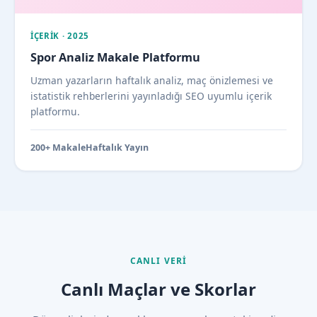
İÇERIK · 2025
Spor Analiz Makale Platformu
Uzman yazarların haftalık analiz, maç önizlemesi ve
istatistik rehberlerini yayınladığı SEO uyumlu içerik
platformu.
200+ Makale
Haftalık Yayın
CANLI VERI
Canlı Maçlar ve Skorlar