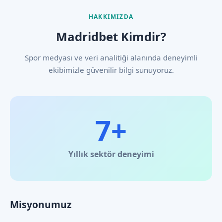
HAKKIMIZDA
Madridbet Kimdir?
Spor medyası ve veri analitiği alanında deneyimli
ekibimizle güvenilir bilgi sunuyoruz.
7+
Yıllık sektör deneyimi
Misyonumuz