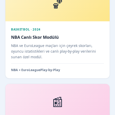
🏀
BASKETBOL · 2024
NBA Canlı Skor Modülü
NBA ve EuroLeague maçları için çeyrek skorları,
oyuncu istatistikleri ve canlı play-by-play verilerini
sunan özel modül.
NBA + EuroLeague
Play-by-Play
📰