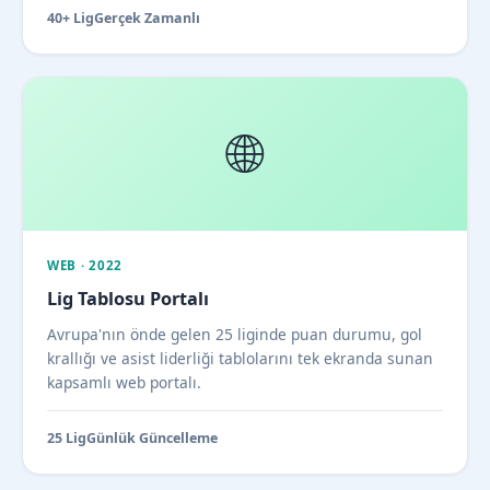
40+ Lig
Gerçek Zamanlı
🌐
WEB · 2022
Lig Tablosu Portalı
Avrupa'nın önde gelen 25 liginde puan durumu, gol
krallığı ve asist liderliği tablolarını tek ekranda sunan
kapsamlı web portalı.
25 Lig
Günlük Güncelleme