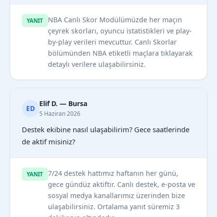
NBA Canlı Skor Modülümüzde her maçın
YANIT
çeyrek skorları, oyuncu istatistikleri ve play-
by-play verileri mevcuttur. Canlı Skorlar
bölümünden NBA etiketli maçlara tıklayarak
detaylı verilere ulaşabilirsiniz.
Elif D. — Bursa
ED
5 Haziran 2026
Destek ekibine nasıl ulaşabilirim? Gece saatlerinde
de aktif misiniz?
7/24 destek hattımız haftanın her günü,
YANIT
gece gündüz aktiftir. Canlı destek, e-posta ve
sosyal medya kanallarımız üzerinden bize
ulaşabilirsiniz. Ortalama yanıt süremiz 3