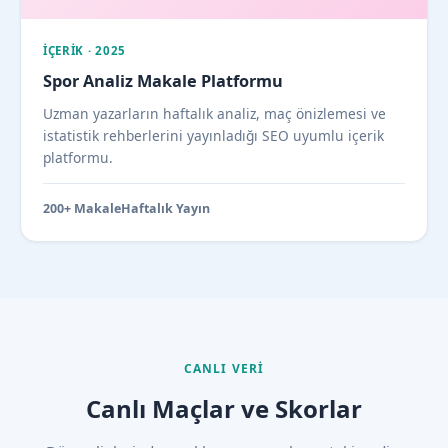
İÇERIK · 2025
Spor Analiz Makale Platformu
Uzman yazarların haftalık analiz, maç önizlemesi ve
istatistik rehberlerini yayınladığı SEO uyumlu içerik
platformu.
200+ Makale
Haftalık Yayın
CANLI VERI
Canlı Maçlar ve Skorlar