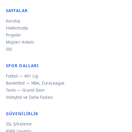
SAYFALAR
Kuruluş
Hakkımızda
Projeler
Müşteri Anketi
SSS
SPOR DALLARI
Futbol — 40+ Lig
Basketbol — NBA, EuroLeague
Tenis — Grand Slam
Voleybol ve Daha Fazlası
GÜVENILIRLIK
SSL Şifreleme
KVKK Uyumlu