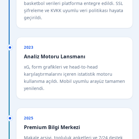
basketbol verileri platforma entegre edildi. SSL
şifreleme ve KVKK uyumlu veri politikası hayata
geçirildi.
2023
Analiz Motoru Lansmanı
xG, form grafikleri ve head-to-head
karşılaştırmalarını içeren istatistik motoru
kullanıma açıldı. Mobil uyumlu arayüz tamamen
yenilendi.
2025
Premium Bilgi Merkezi
Makale arşivi, topluluk anketleri ve 7/24 destek