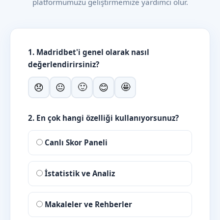
platformumuzu geliştirmemize yardımcı olur.
1. Madridbet'i genel olarak nasıl
değerlendirirsiniz?
🙂
🤩
😞
😐
😊
2. En çok hangi özelliği kullanıyorsunuz?
Canlı Skor Paneli
İstatistik ve Analiz
Makaleler ve Rehberler