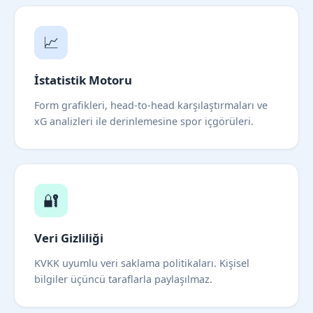
📈
İstatistik Motoru
Form grafikleri, head-to-head karşılaştırmaları ve
xG analizleri ile derinlemesine spor içgörüleri.
🔐
Veri Gizliliği
KVKK uyumlu veri saklama politikaları. Kişisel
bilgiler üçüncü taraflarla paylaşılmaz.