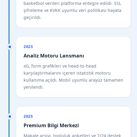
basketbol verileri platforma entegre edildi. SSL
şifreleme ve KVKK uyumlu veri politikası hayata
geçirildi.
2023
Analiz Motoru Lansmanı
xG, form grafikleri ve head-to-head
karşılaştırmalarını içeren istatistik motoru
kullanıma açıldı. Mobil uyumlu arayüz tamamen
yenilendi.
2025
Premium Bilgi Merkezi
Makale arşivi, topluluk anketleri ve 7/24 destek