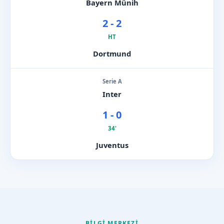
Bayern Münih
2 - 2
HT
Dortmund
Serie A
Inter
1 - 0
34'
Juventus
BILGI MERKEZI