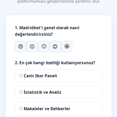
platformumuzu geliştirmemize yardımcı olur.
1. Madridbet'i genel olarak nasıl
değerlendirirsiniz?
🙂
🤩
😞
😐
😊
2. En çok hangi özelliği kullanıyorsunuz?
Canlı Skor Paneli
İstatistik ve Analiz
Makaleler ve Rehberler