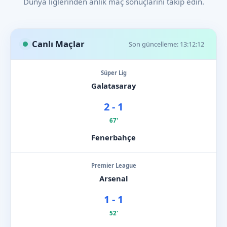
Dünya liglerinden anlık maç sonuçlarını takip edin.
Canlı Maçlar
Son güncelleme: 13:12:12
Süper Lig
Galatasaray
2 - 1
67'
Fenerbahçe
Premier League
Arsenal
1 - 1
52'