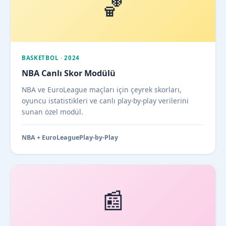
🏀
BASKETBOL · 2024
NBA Canlı Skor Modülü
NBA ve EuroLeague maçları için çeyrek skorları,
oyuncu istatistikleri ve canlı play-by-play verilerini
sunan özel modül.
NBA + EuroLeague
Play-by-Play
📰