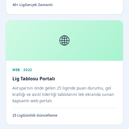
40+ Lig
Gerçek Zamanlı
🌐
WEB · 2022
Lig Tablosu Portalı
Avrupa'nın önde gelen 25 liginde puan durumu, gol
krallığı ve asist liderliği tablolarını tek ekranda sunan
kapsamlı web portalı.
25 Lig
Günlük Güncelleme