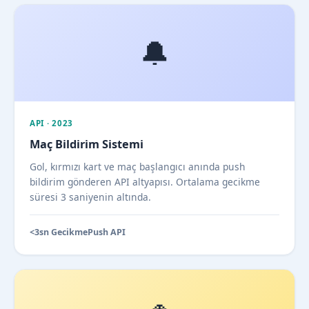
🔔
API · 2023
Maç Bildirim Sistemi
Gol, kırmızı kart ve maç başlangıcı anında push
bildirim gönderen API altyapısı. Ortalama gecikme
süresi 3 saniyenin altında.
<3sn Gecikme
Push API