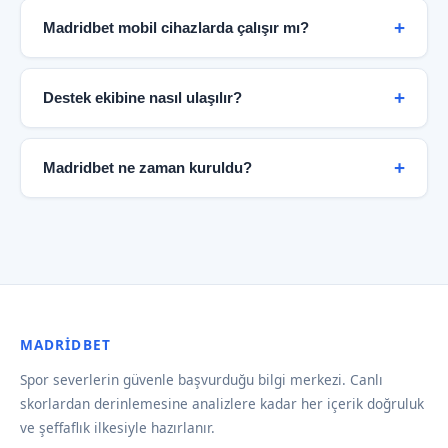
edilebilir.
gizliliği standartlarına uygun altyapı kullanarak
Madridbet mobil cihazlarda çalışır mı?
kullanıcı bilgilerini korur. Kişisel veriler üçüncü
taraflarla paylaşılmaz ve tüm aktarımlar SSL şifreleme
Evet. Madridbet tamamen responsive tasarıma
ile güvence altına alınır.
sahiptir ve tüm modern mobil tarayıcılarda sorunsuz
Destek ekibine nasıl ulaşılır?
çalışır. iOS ve Android cihazlarda premium deneyim
sunulmaktadır.
Madridbet 7/24 destek hattı haftanın her günü
aktiftir. Canlı destek, e-posta ve sosyal medya
Madridbet ne zaman kuruldu?
kanalları üzerinden ekibe ulaşabilirsiniz. Ortalama
yanıt süresi 3 dakikanın altındadır.
Madridbet 2019 yılında kurulmuş olup, o günden bu
yana spor severlere güvenilir veri ve şeffaf hizmet
sunmaktadır. Kuruluş hikayemiz hakkında daha fazla
bilgi için Kuruluş bölümüne göz atabilirsiniz.
MADRIDBET
Spor severlerin güvenle başvurduğu bilgi merkezi. Canlı
skorlardan derinlemesine analizlere kadar her içerik doğruluk
ve şeffaflık ilkesiyle hazırlanır.