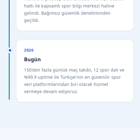
hattı ile kapsamlı spor bilgi merkezi haline
gelindi. Bağımsız güvenlik denetiminden
geçildi.
2026
Bugün
150'den fazla günlük maç takibi, 12 spor dalı ve
%99.9 uptime ile Türkiye'nin en güvenilir spor
veri platformlarından biri olarak hizmet
vermeye devam ediyoruz.