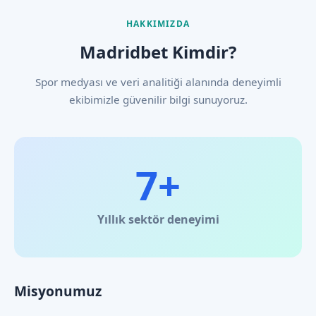
HAKKIMIZDA
Madridbet Kimdir?
Spor medyası ve veri analitiği alanında deneyimli
ekibimizle güvenilir bilgi sunuyoruz.
7+
Yıllık sektör deneyimi
Misyonumuz