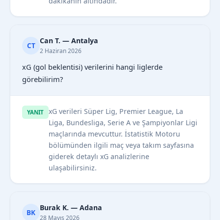
dakikanın altındadır.
Can T. — Antalya
CT
2 Haziran 2026
xG (gol beklentisi) verilerini hangi liglerde
görebilirim?
xG verileri Süper Lig, Premier League, La
YANIT
Liga, Bundesliga, Serie A ve Şampiyonlar Ligi
maçlarında mevcuttur. İstatistik Motoru
bölümünden ilgili maç veya takım sayfasına
giderek detaylı xG analizlerine
ulaşabilirsiniz.
Burak K. — Adana
BK
28 Mayıs 2026