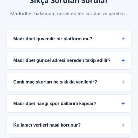
Sıkça Sorulan Sorular
Madridbet hakkında merak edilen sorular ve yanıtları.
Madridbet güvenilir bir platform mu?
Evet. Madridbet, şifreli bağlantı altyapısı, şeffaf
bilgilendirme politikası ve kullanıcı odaklı hizmet
Madridbet güncel adresi nereden takip edilir?
anlayışıyla güvenilir bir spor bilgi merkezi olarak
hizmet vermektedir. Bağımsız güvenlik denetimleri ve
Güncel erişim bilgileri doğrudan resmi Madridbet
KVKK uyumlu veri politikaları platformun
sayfası üzerinden paylaşılmaktadır. Bu sayfa düzenli
Canlı maç skorları ne sıklıkla yenilenir?
güvenilirliğini destekler.
olarak güncellenir ve en doğru bilgiye buradan
ulaşabilirsiniz.
Canlı skor paneli maç dakikalarına göre anlık olarak
güncellenir. Futbol karşılaşmalarında gol, kart ve
Madridbet hangi spor dallarını kapsar?
oyuncu değişikliği bilgileri saniyeler içinde yansıtılır.
Basketbol maçlarında çeyrek skorları gerçek zamanlı
Futbol, basketbol, tenis, voleybol, buz hokeyi ve
takip edilebilir.
daha birçok branş Madridbet kapsamında yer
Kullanıcı verileri nasıl korunur?
almaktadır. 40'tan fazla futbol ligi ve uluslararası
basketbol organizasyonları platformda takip
Platform, modern güvenlik protokolleri ve veri