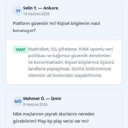
Selin Y. — Ankara
SY
10 Haziran 2026
Platform güvenilir mi? Kişisel bilgilerim nasıl
korunuyor?
Madridbet, SSL şifreleme, KVKK uyumlu veri
YANIT
politikası ve bağımsız güvenlik denetimleri
ile korunmaktadır. Kişisel bilgileriniz üçüncü
taraflarla paylaşılmaz. Gizlilik bildirimimize
sitemizin alt kısmından ulaşabilirsiniz.
Mehmet Ö. — İzmir
MÖ
8 Haziran 2026
NBA maçlarının çeyrek skorlarını nereden
görebilirim? Play-by-play verisi var mı?