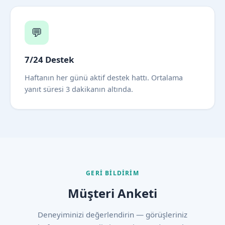
💬
7/24 Destek
Haftanın her günü aktif destek hattı. Ortalama
yanıt süresi 3 dakikanın altında.
GERI BILDIRIM
Müşteri Anketi
Deneyiminizi değerlendirin — görüşleriniz