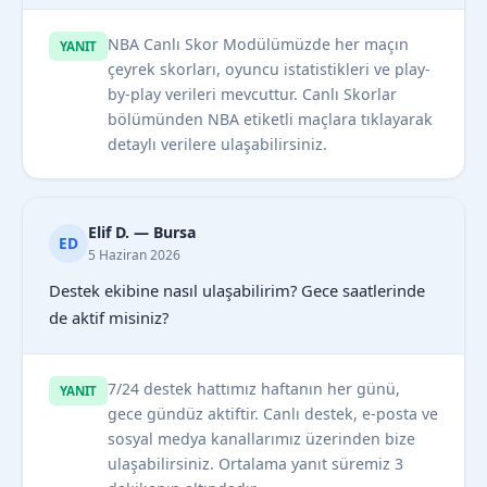
NBA Canlı Skor Modülümüzde her maçın
YANIT
çeyrek skorları, oyuncu istatistikleri ve play-
by-play verileri mevcuttur. Canlı Skorlar
bölümünden NBA etiketli maçlara tıklayarak
detaylı verilere ulaşabilirsiniz.
Elif D. — Bursa
ED
5 Haziran 2026
Destek ekibine nasıl ulaşabilirim? Gece saatlerinde
de aktif misiniz?
7/24 destek hattımız haftanın her günü,
YANIT
gece gündüz aktiftir. Canlı destek, e-posta ve
sosyal medya kanallarımız üzerinden bize
ulaşabilirsiniz. Ortalama yanıt süremiz 3