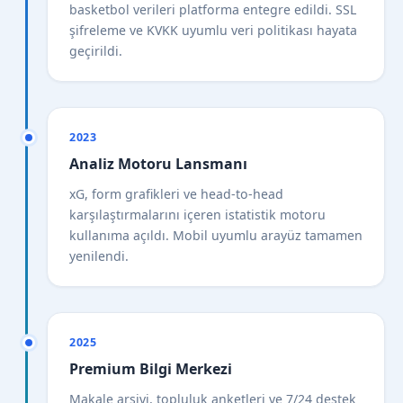
basketbol verileri platforma entegre edildi. SSL
şifreleme ve KVKK uyumlu veri politikası hayata
geçirildi.
2023
Analiz Motoru Lansmanı
xG, form grafikleri ve head-to-head
karşılaştırmalarını içeren istatistik motoru
kullanıma açıldı. Mobil uyumlu arayüz tamamen
yenilendi.
2025
Premium Bilgi Merkezi
Makale arşivi, topluluk anketleri ve 7/24 destek