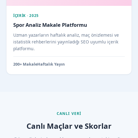
İÇERIK · 2025
Spor Analiz Makale Platformu
Uzman yazarların haftalık analiz, maç önizlemesi ve
istatistik rehberlerini yayınladığı SEO uyumlu içerik
platformu.
200+ Makale
Haftalık Yayın
CANLI VERI
Canlı Maçlar ve Skorlar