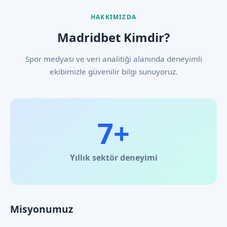
HAKKIMIZDA
Madridbet Kimdir?
Spor medyası ve veri analitiği alanında deneyimli
ekibimizle güvenilir bilgi sunuyoruz.
7+
Yıllık sektör deneyimi
Misyonumuz