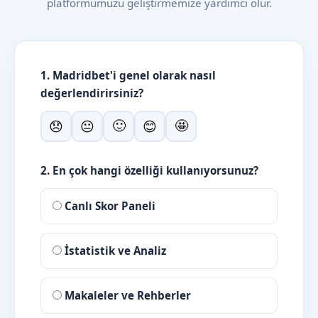
platformumuzu geliştirmemize yardımcı olur.
1. Madridbet'i genel olarak nasıl
değerlendirirsiniz?
🙂
🤩
😞
😐
😊
2. En çok hangi özelliği kullanıyorsunuz?
Canlı Skor Paneli
İstatistik ve Analiz
Makaleler ve Rehberler