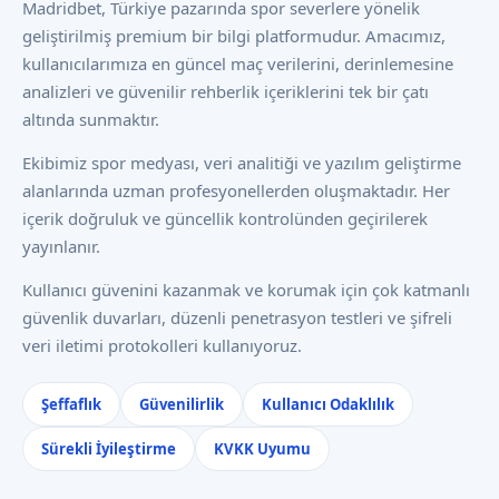
Madridbet, Türkiye pazarında spor severlere yönelik
geliştirilmiş premium bir bilgi platformudur. Amacımız,
kullanıcılarımıza en güncel maç verilerini, derinlemesine
analizleri ve güvenilir rehberlik içeriklerini tek bir çatı
altında sunmaktır.
Ekibimiz spor medyası, veri analitiği ve yazılım geliştirme
alanlarında uzman profesyonellerden oluşmaktadır. Her
içerik doğruluk ve güncellik kontrolünden geçirilerek
yayınlanır.
Kullanıcı güvenini kazanmak ve korumak için çok katmanlı
güvenlik duvarları, düzenli penetrasyon testleri ve şifreli
veri iletimi protokolleri kullanıyoruz.
Şeffaflık
Güvenilirlik
Kullanıcı Odaklılık
Sürekli İyileştirme
KVKK Uyumu