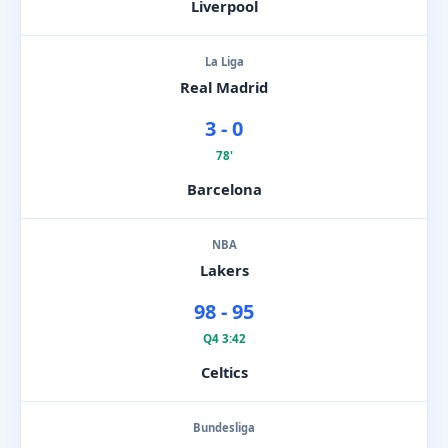
Liverpool
La Liga
Real Madrid
3 - 0
78'
Barcelona
NBA
Lakers
98 - 95
Q4 3:42
Celtics
Bundesliga