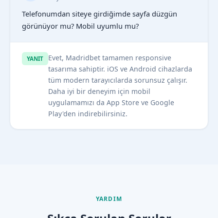
Telefonumdan siteye girdiğimde sayfa düzgün
görünüyor mu? Mobil uyumlu mu?
Evet, Madridbet tamamen responsive
YANIT
tasarıma sahiptir. iOS ve Android cihazlarda
tüm modern tarayıcılarda sorunsuz çalışır.
Daha iyi bir deneyim için mobil
uygulamamızı da App Store ve Google
Play'den indirebilirsiniz.
YARDIM