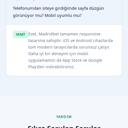
Telefonumdan siteye girdiğimde sayfa düzgün
görünüyor mu? Mobil uyumlu mu?
Evet, Madridbet tamamen responsive
YANIT
tasarıma sahiptir. iOS ve Android cihazlarda
tüm modern tarayıcılarda sorunsuz çalışır.
Daha iyi bir deneyim için mobil
uygulamamızı da App Store ve Google
Play'den indirebilirsiniz.
YARDIM