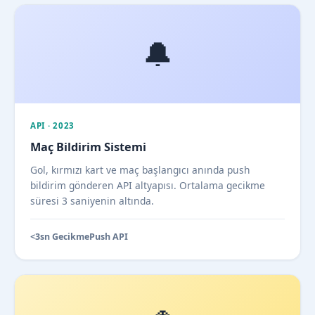
🔔
API · 2023
Maç Bildirim Sistemi
Gol, kırmızı kart ve maç başlangıcı anında push
bildirim gönderen API altyapısı. Ortalama gecikme
süresi 3 saniyenin altında.
<3sn Gecikme
Push API