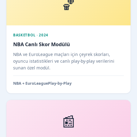
🏀
BASKETBOL · 2024
NBA Canlı Skor Modülü
NBA ve EuroLeague maçları için çeyrek skorları,
oyuncu istatistikleri ve canlı play-by-play verilerini
sunan özel modül.
NBA + EuroLeague
Play-by-Play
📰