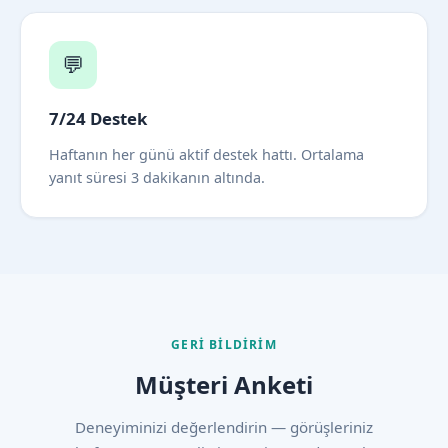
💬
7/24 Destek
Haftanın her günü aktif destek hattı. Ortalama
yanıt süresi 3 dakikanın altında.
GERI BILDIRIM
Müşteri Anketi
Deneyiminizi değerlendirin — görüşleriniz