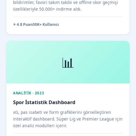
bildirimler, favori takım takibi ve offline skor geçmişi
özellikleriyle 50.000+ indirme aldı.
⭐ 4.8 Puan
50K+ Kullanıcı
📊
ANALITIK · 2023
Spor İstatistik Dashboard
xG, pas isabeti ve form grafiklerini görselleştiren
interaktif dashboard. Süper Lig ve Premier League için
özel analiz modülleri içerir.