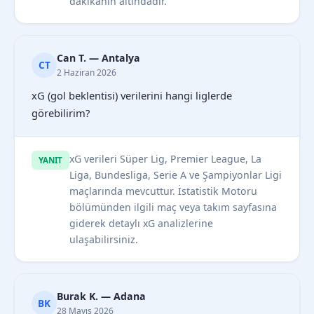
dakikanın altındadır.
Can T. — Antalya
CT
2 Haziran 2026
xG (gol beklentisi) verilerini hangi liglerde
görebilirim?
xG verileri Süper Lig, Premier League, La
YANIT
Liga, Bundesliga, Serie A ve Şampiyonlar Ligi
maçlarında mevcuttur. İstatistik Motoru
bölümünden ilgili maç veya takım sayfasına
giderek detaylı xG analizlerine
ulaşabilirsiniz.
Burak K. — Adana
BK
28 Mayıs 2026