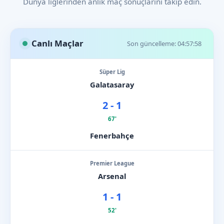
Dünya liglerinden anlık maç sonuçlarını takip edin.
Canlı Maçlar
Son güncelleme: 04:57:58
Süper Lig
Galatasaray
2 - 1
67'
Fenerbahçe
Premier League
Arsenal
1 - 1
52'