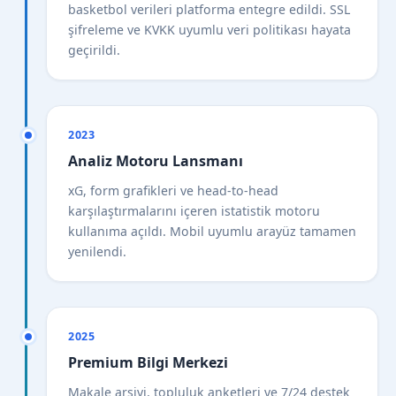
basketbol verileri platforma entegre edildi. SSL
şifreleme ve KVKK uyumlu veri politikası hayata
geçirildi.
2023
Analiz Motoru Lansmanı
xG, form grafikleri ve head-to-head
karşılaştırmalarını içeren istatistik motoru
kullanıma açıldı. Mobil uyumlu arayüz tamamen
yenilendi.
2025
Premium Bilgi Merkezi
Makale arşivi, topluluk anketleri ve 7/24 destek