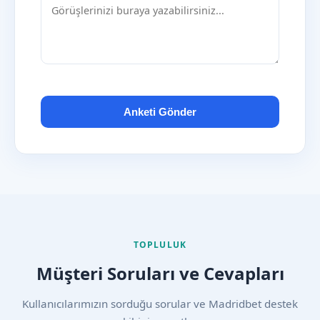
Anketi Gönder
TOPLULUK
Müşteri Soruları ve Cevapları
Kullanıcılarımızın sorduğu sorular ve Madridbet destek