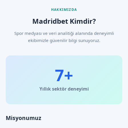
HAKKIMIZDA
Madridbet Kimdir?
Spor medyası ve veri analitiği alanında deneyimli
ekibimizle güvenilir bilgi sunuyoruz.
7+
Yıllık sektör deneyimi
Misyonumuz