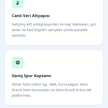
📡
Canlı Veri Altyapısı
Gelişmiş API entegrasyonları ile maç dakikaları, gol
anları ve kart bilgileri saniyeler içinde panelde
yansıtılır.
⚽
Geniş Spor Kapsamı
40'tan fazla futbol ligi, NBA, EuroLeague, tenis
Grand Slam turnuvaları ve daha birçok branş tek
platformda.