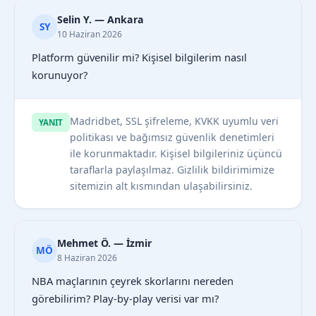
Selin Y. — Ankara
SY
10 Haziran 2026
Platform güvenilir mi? Kişisel bilgilerim nasıl
korunuyor?
Madridbet, SSL şifreleme, KVKK uyumlu veri
YANIT
politikası ve bağımsız güvenlik denetimleri
ile korunmaktadır. Kişisel bilgileriniz üçüncü
taraflarla paylaşılmaz. Gizlilik bildirimimize
sitemizin alt kısmından ulaşabilirsiniz.
Mehmet Ö. — İzmir
MÖ
8 Haziran 2026
NBA maçlarının çeyrek skorlarını nereden
görebilirim? Play-by-play verisi var mı?