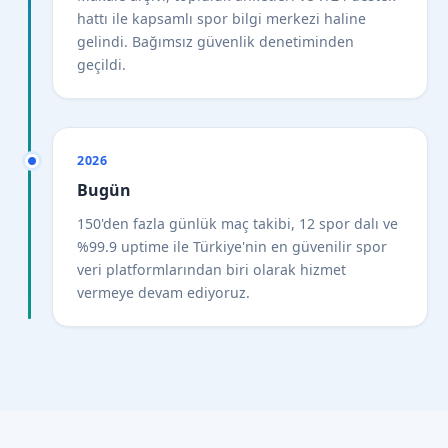
hattı ile kapsamlı spor bilgi merkezi haline
gelindi. Bağımsız güvenlik denetiminden
geçildi.
2026
Bugün
150'den fazla günlük maç takibi, 12 spor dalı ve
%99.9 uptime ile Türkiye'nin en güvenilir spor
veri platformlarından biri olarak hizmet
vermeye devam ediyoruz.