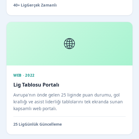
40+ Lig
Gerçek Zamanlı
🌐
WEB · 2022
Lig Tablosu Portalı
Avrupa'nın önde gelen 25 liginde puan durumu, gol
krallığı ve asist liderliği tablolarını tek ekranda sunan
kapsamlı web portalı.
25 Lig
Günlük Güncelleme