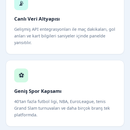
📡
Canlı Veri Altyapısı
Gelişmiş API entegrasyonları ile maç dakikaları, gol
anları ve kart bilgileri saniyeler içinde panelde
yansıtılır.
⚽
Geniş Spor Kapsamı
40'tan fazla futbol ligi, NBA, EuroLeague, tenis
Grand Slam turnuvaları ve daha birçok branş tek
platformda.