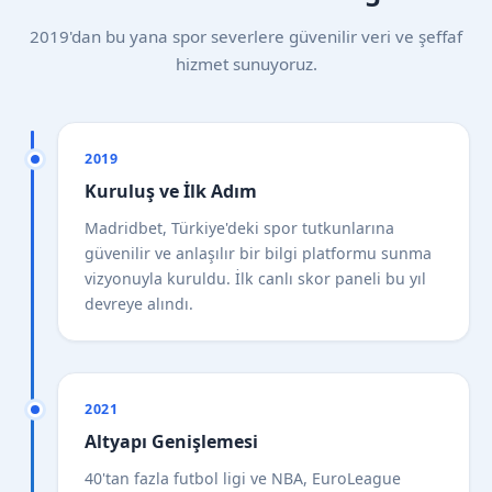
2019'dan bu yana spor severlere güvenilir veri ve şeffaf
hizmet sunuyoruz.
2019
Kuruluş ve İlk Adım
Madridbet, Türkiye'deki spor tutkunlarına
güvenilir ve anlaşılır bir bilgi platformu sunma
vizyonuyla kuruldu. İlk canlı skor paneli bu yıl
devreye alındı.
2021
Altyapı Genişlemesi
40'tan fazla futbol ligi ve NBA, EuroLeague