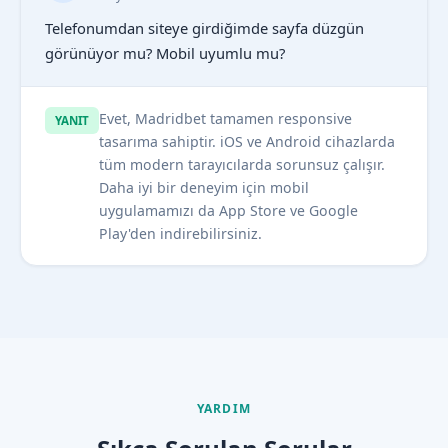
Telefonumdan siteye girdiğimde sayfa düzgün
görünüyor mu? Mobil uyumlu mu?
Evet, Madridbet tamamen responsive
YANIT
tasarıma sahiptir. iOS ve Android cihazlarda
tüm modern tarayıcılarda sorunsuz çalışır.
Daha iyi bir deneyim için mobil
uygulamamızı da App Store ve Google
Play'den indirebilirsiniz.
YARDIM