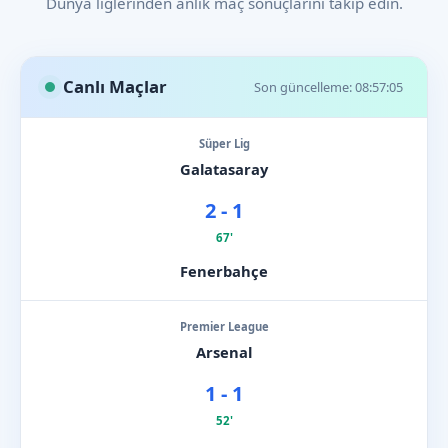
Dünya liglerinden anlık maç sonuçlarını takip edin.
Canlı Maçlar
Son güncelleme: 08:57:05
Süper Lig
Galatasaray
2 - 1
67'
Fenerbahçe
Premier League
Arsenal
1 - 1
52'