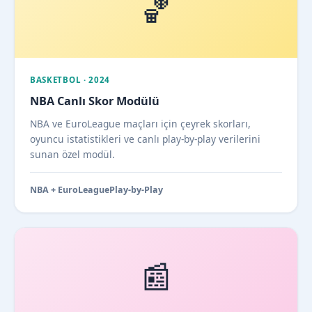
🏀
BASKETBOL · 2024
NBA Canlı Skor Modülü
NBA ve EuroLeague maçları için çeyrek skorları,
oyuncu istatistikleri ve canlı play-by-play verilerini
sunan özel modül.
NBA + EuroLeague
Play-by-Play
📰