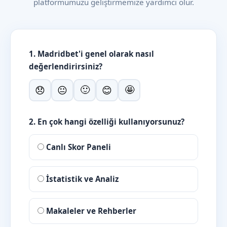
platformumuzu geliştirmemize yardımcı olur.
1. Madridbet'i genel olarak nasıl
değerlendirirsiniz?
🙂
🤩
😞
😐
😊
2. En çok hangi özelliği kullanıyorsunuz?
Canlı Skor Paneli
İstatistik ve Analiz
Makaleler ve Rehberler