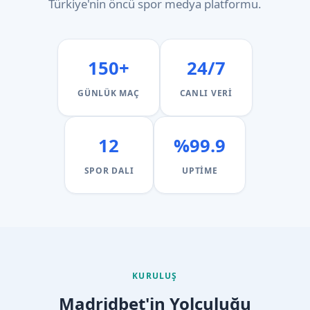
Türkiye'nin öncü spor medya platformu.
150+
24/7
GÜNLÜK MAÇ
CANLI VERI
12
%99.9
SPOR DALI
UPTIME
KURULUŞ
Madridbet'in Yolculuğu