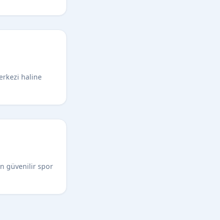
erkezi haline
en güvenilir spor