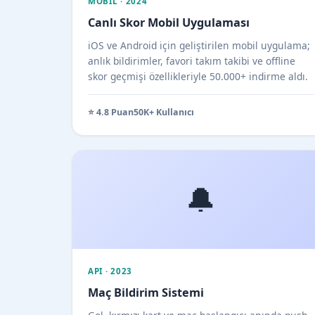
MOBIL · 2024
Canlı Skor Mobil Uygulaması
iOS ve Android için geliştirilen mobil uygulama;
anlık bildirimler, favori takım takibi ve offline
skor geçmişi özellikleriyle 50.000+ indirme aldı.
⭐ 4.8 Puan
50K+ Kullanıcı
🔔
API · 2023
Maç Bildirim Sistemi