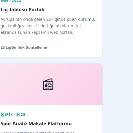
WEB · 2022
Lig Tablosu Portalı
Avrupa'nın önde gelen 25 liginde puan durumu,
gol krallığı ve asist liderliği tablolarını tek
ekranda sunan kapsamlı web portalı.
25 Lig
Günlük Güncelleme
📰
İÇERIK · 2025
Spor Analiz Makale Platformu