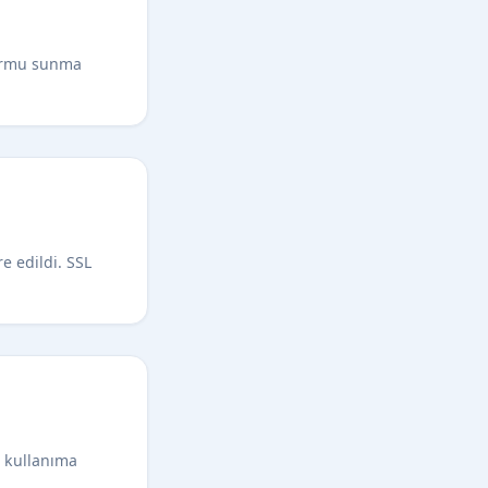
tformu sunma
e edildi. SSL
u kullanıma