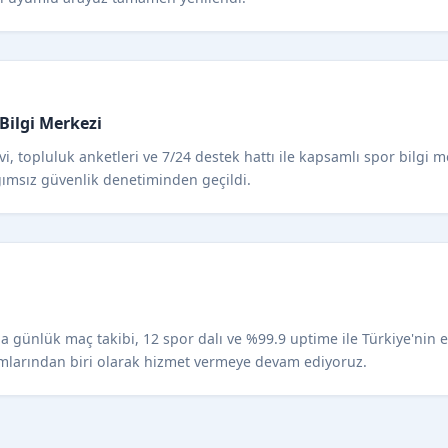
ilgi Merkezi
i, topluluk anketleri ve 7/24 destek hattı ile kapsamlı spor bilgi m
ğımsız güvenlik denetiminden geçildi.
la günlük maç takibi, 12 spor dalı ve %99.9 uptime ile Türkiye'nin 
rmlarından biri olarak hizmet vermeye devam ediyoruz.