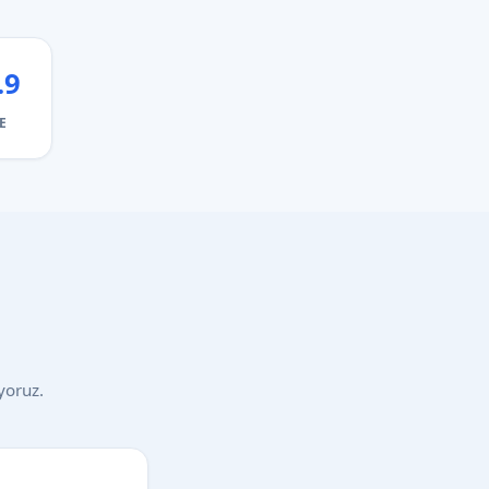
.9
E
yoruz.